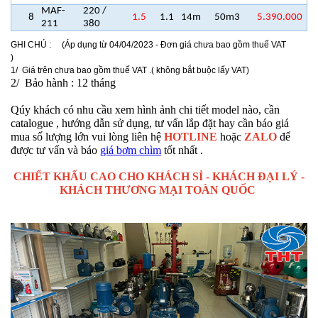
MAF-
220 /
8
1.5
1.1
14m
50m3
5.390.000
211
380
GHI CHÚ : (Áp dụng từ 04/04/2023 - Đơn giá chưa bao gồm thuế VAT
)
1/ Giá trên chưa bao gồm thuế VAT .( không bắt buộc lấy VAT)
2/ Bảo hành : 12 tháng
Qúy khách có nhu cầu xem hình ảnh chi tiết model nào, cần
catalogue , hướng dẫn sử dụng, tư vấn lắp đặt hay cần báo giá
mua số lượng lớn vui lòng liên hệ
HOTLINE
hoặc
ZALO
để
được tư vấn và báo
giá bơm chìm
tốt nhất .
CHIẾT KHẤU CAO CHO KHÁCH SỈ - KHÁCH ĐẠI LÝ -
KHÁCH THƯƠNG MẠI TOÀN QUỐC