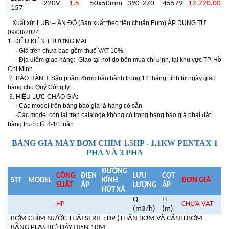
220V
1,5
50x50mm
390-270
45579
12.720.000
157
Xuất xứ: LUBI – ẤN ĐỘ (Sản xuất theo tiêu chuẩn Euro) ÁP DỤNG TỪ
09/08/2024
1. ĐIỀU KIỆN THƯƠNG MẠI:
· Giá trên chưa bao gồm thuế VAT 10%.
· Địa điểm giao hàng: Giao tại nơi do bên mua chỉ định, tại khu vực TP. Hồ
Chí Minh.
2. BẢO HÀNH: Sản phẩm được bảo hành trong 12 tháng tính từ ngày giao
hàng cho Quý Công ty.
3. HIỆU LỰC CHÀO GIÁ:
· Các model trên bảng báo giá là hàng có sẵn
·Các model còn lại trên cataloge không có trong bảng báo giá phải đặt
hàng trước tử 8-10 tuần
BẢNG GIÁ MÁY BƠM CHÌM 1.5HP - 1.1KW PENTAX 1
PHA VÀ 3 PHA
ĐƯỜNG
CÔNG
ĐIỆN
LƯU
CỘT
STT
MODEL
KÍNH
ĐƠN GIÁ
SUẤT
ÁP
LƯỢNG
ÁP
HÚT XẢ
Q
H
HP
CHƯA VAT
(m3/h)
(m)
BƠM CHÌM NƯỚC THẢI SERIE : DP (THÂN BƠM VÀ CÁNH BƠM
BẰNG PLASTIC) DÂY ĐIỆN 10M