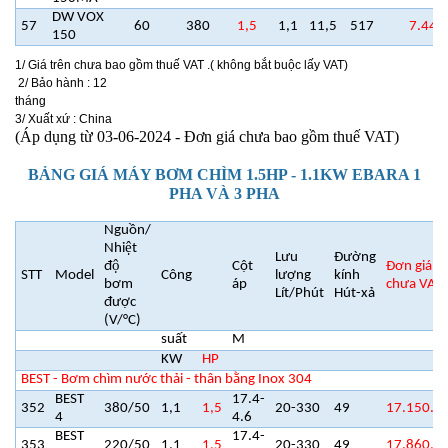
DW VOX
57
60
380
1,5
1,1
11,5
517
7.440
150
1/ Giá trên chưa bao gồm thuế VAT .( không bắt buộc lấy VAT)
2/ Bảo hành : 12
tháng
3/ Xuất xứ : China
(Áp dụng từ 03-06-2024 - Đơn giá chưa bao gồm thuế VAT)
BẢNG GIÁ MÁY BƠM CHÌM 1.5HP - 1.1KW EBARA 1
PHA VÀ 3 PHA
Nguồn/
Nhiệt
Lưu
Đường
độ
Cột
Đơn giá c
STT
Model
Công
lượng
kính
bơm
áp
chưa VAT
Lít/Phút
Hút-xả
được
(V/°C)
suất
M
KW
HP
BEST - Bơm chìm nước thải - thân bằng Inox 304
BEST
17.4-
352
380/50
1,1
1,5
20-330
49
17.150.0
4
4.6
BEST
17.4-
353
220/50
1,1
1,5
20-330
49
17.860.0