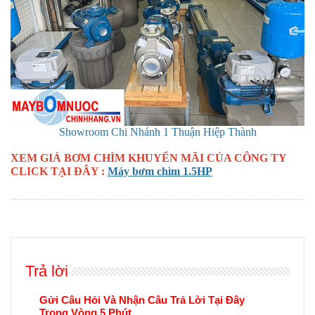
Showroom Chi Nhánh 1 Thuận Hiệp Thành
XEM GIÁ BƠM CHÌM KHUYẾN MÃI CỦA CÔNG TY
CLICK TẠI ĐÂY :
Máy bơm chìm 1.5HP
Trả lời
Gửi Câu Hỏi Và Nhận Câu Trả Lời Tại Đây
Trong Vòng 5 Phút