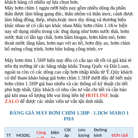
khách hàng có nhiều sự lựa chọn hơn.
Máy bơm chìm 1 ngựa rưỡi hiện nay gồm nhiều dòng đa phần
thân được làm bằng gang đúc, thân nhôm và thân inox, cánh được
làm bằng đồng, thép, nhựa,hoặc inox tùy dòng và thương hiệu
khác nhau sẽ có cấu tạo khác nhau.Máy bơm chìm 1.1Kw hiện
nay sử dụng nhiều trong các ứng dụng như bơm nước thải, bơm
nước thải có lẫn tạp chất, bơm hầm biogas, bơm hầm mỏ, bơm
thoát nước tầng hầm, bơm nạo vét ao hồ, bơm đáy ao, bơm chìm
hố móng công trình, bơm bùn loãng công trình..vv
Máy bơm tõm 1.5HP hiện nay đều có cấu tạo rất rốt và giá khá rẻ
trên thị trường từ các hãng nhập khẩu Trung Quốc và Đài Loan,
ngoài ra còn có các dòng cao cấp hơn nhập khẩu từ Ý,Qúy khách
có thể tham khảo bảng giá bơm chìm 1.5HP dưới đây để biết máy
bơm chìm 1.5HP giá bao nhiêu và các thông số kỹ thuật chi tiết
phù hợp nhất, Qúy khách có nhu cầu tư vấn chi tiết và cần báo
giá khi mua số lượng lớn vui lòng liên hệ
HOTLINE
hoặc
ZALO
để được các nhân viên tư vấn tận tình nhất.
BẢNG GIÁ MÁY BƠM CHÌM 1.5HP - 1.1KW MARO 1
PHA
Cột
Lưu
Đường
Công
Điện
TT
MODEL
áp
lượng
kính
ĐƠN GIÁ