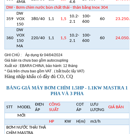
4MA
4.6
DW - Bơm chìm nước bùn chất thải - thân bằng Inox 304
DW
10.2-
100-
359
VOX
380/40
1,1
1,5
60
23.250.0
2.1
600
150
DW
VOX
10.2-
100-
360
220/40
1,1
1,5
60
24.050.0
150
2.1
600
MA
GHI CHÚ : Áp dụng từ 04/04/2024
Giá bán ra chưa bao gồm autocoupling
Xuất xứ : EBARA CHINA, bảo hành: 12 tháng
* Giá trên chưa bao gồm VAT . ( bắt buộc lấy VAT)
Hàng nhập khẩu có đầy đủ CO, CQ
BẢNG GIÁ MÁY BƠM CHÌM 1.5HP - 1.1KW MASTRA 1
PHA VÀ 3 PHA
ĐIỆN
CÔNG
CỘT
LƯU
STT
MODEL
GIÁ BÁN
ÁP
SUẤT
ÁP
LƯỢNG
MỚI
HP
KW
H(m)
m3/h
BƠM NƯỚC THẢI THẢ
CHÌM MASTRA