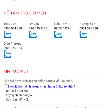
HỖ TRỢ
TRỰC TUYẾN
Thủy Tiên
Sở Vân
Cẩm Thơ
Xương Kiên
0908 034 836
076.435.9188
0965109291
0901 375 836
Diệu Phương
0903 140 124
TIN TỨC
MỚI
Báo giá bơm định lượng chính hãng ở đâu rẻ nhất?
Báo giá bơm định
lượng chính hãng ở
đâu rẻ nhất? Hỏi...