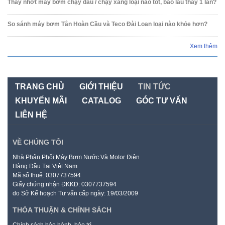
Thay nhớt máy bơm chạy dầu / chạy xăng loại nào tốt, bao lâu thay 1 lần?
So sánh máy bơm Tân Hoàn Cầu và Teco Đài Loan loại nào khỏe hơn?
Xem thêm
TRANG CHỦ
GIỚI THIỆU
TIN TỨC
KHUYẾN MÃI
CATALOG
GÓC TƯ VẤN
LIÊN HỆ
VỀ CHÚNG TÔI
Nhà Phân Phối Máy Bơm Nước Và Motor Điện
Hàng Đầu Tại Việt Nam
Mã số thuế: 0307737594
Giấy chứng nhận ĐKKD: 0307737594
do Sở Kế hoạch Tư vấn cấp ngày: 19/03/2009
THỎA THUẬN & CHÍNH SÁCH
Chính sách bảo hành, bảo trì.