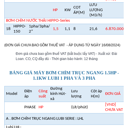
LƯU
CỘT
HP
KW
LƯỢNG
ÁP(M)
(M3/h)
BƠM CHÌM NƯỚC THẢI HIPPO-Series
HIPPO-
1pha/3pha/
18
1,5
1,1
8
21,6
6.870.000
150
2”
(ĐƠN GIÁ CHƯA BAO GỒM THUẾ VAT - ÁP DỤNG TỪ NGÀY 16/08/2024)
Đơn giá chưa bao gồm thuế VAT (bắt buộc lấy VAT) - Xuất xứ: Đài
Loan. CO, CQ đầy đủ - Thời gian bảo hành: 12 tháng
BẢNG GIÁ MÁY BƠM CHÌM TRỤC NGANG 1.5HP -
1.1KW LUBI 1 PHA VÀ 3 PHA
Đường
Điện
Công
Lưu
Cột áp
Model
kính Hút-
ĐƠN GIÁ
áp
suất
lượng
H(m)
xả
[VND]
PHASE
HP
(Lít/phút)
CHƯA VAT
A . BƠM CHÌM TRỤC NGANG LUBI SERIE : LHL
Lubi LHL-