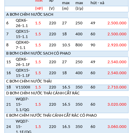
suất
áp
max
max
hút - xả
(HP)
(V)
(m)
(l/p)
A BƠM CHÌM NƯỚC SẠCH
QDX6-
6
1.5
220
27
250
49
2.500.000
26-1.1
QDX15-
7
1.5
220
18
400
60
2.500.000
15-1.1
QDX40-
8
1.5
220
10.5
800
90
2.920.000
7-1.1
B BƠM CHÌM NƯỚC SẠCH CÓ PHAO
QDX6-
15
1.5
220
27
250
49
2.540.000
26-1.1F
QDX15-
16
1.5
220
18
400
60
2.540.000
15-1.1F
C BƠM CHÌM NƯỚC THẢI
18
V1100II
1.5
220
16.5
350
60
2.710.000
D BƠM CHÌM NƯỚC THẢI CÁNH CẮT RÁC
WQD7-
21
15-
1.5
220
16.5
350
60
3.020.000
1.1/QG
E BƠM CHÌM NƯỚC THẢI CÁNH CẮT RÁC CÓ PHAO
WQD7-
24
15-
1.5
220
16.5
350
60
3.060.000
1.1F/QG