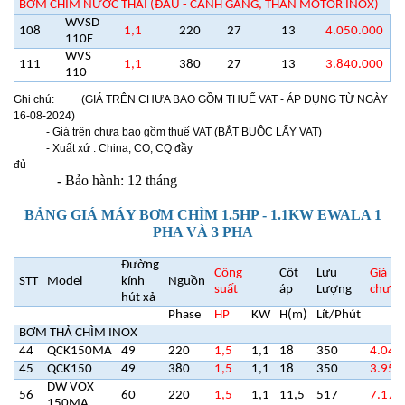
BƠM CHÌM NƯỚC THẢI (ĐẦU - CÁNH GANG, THÂN MOTOR INOX)
WVSD
108
1,1
220
27
13
4.050.000
110F
WVS
111
1,1
380
27
13
3.840.000
110
Ghi chú: (GIÁ TRÊN CHƯA BAO GỒM THUẾ VAT - ÁP DỤNG TỪ NGÀY
16-08-2024)
- Giá trên chưa bao gồm thuế VAT (BẮT BUỘC LẤY VAT)
- Xuất xứ : China; CO, CQ đầy
đủ
- Bảo hành: 12 tháng
BẢNG GIÁ MÁY BƠM CHÌM 1.5HP - 1.1KW EWALA 1
PHA VÀ 3 PHA
Đường
Công
Cột
Lưu
Giá bá
STT
Model
kính
Nguồn
suất
áp
Lượng
chưa 
hút xả
Phase
HP
KW
H(m)
Lít/Phút
BƠM THẢ CHÌM INOX
44
QCK150MA
49
220
1,5
1,1
18
350
4.040
45
QCK150
49
380
1,5
1,1
18
350
3.950
DW VOX
56
60
220
1,5
1,1
11,5
517
7.170
150MA