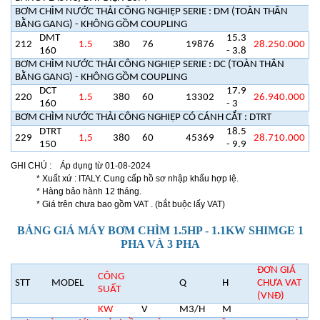
BƠM CHÌM NƯỚC THẢI CÔNG NGHIỆP SERIE : DM (TOÀN THÂN
BẰNG GANG) - KHÔNG GỒM COUPLING
DMT
15.3
212
1.5
380
76
19876
28.250.000
160
- 3.8
BƠM CHÌM NƯỚC THẢI CÔNG NGHIỆP SERIE : DC (TOÀN THÂN
BẰNG GANG) - KHÔNG GỒM COUPLING
DCT
17.9
220
1.5
380
60
13302
26.940.000
160
- 3
BƠM CHÌM NƯỚC THẢI CÔNG NGHIỆP CÓ CÁNH CẮT : DTRT
DTRT
18.5
229
1,5
380
60
45369
28.710.000
150
- 9.9
GHI CHÚ : Áp dụng từ 01-08-2024
* Xuất xứ : ITALY. Cung cấp hồ sơ nhập khẩu hợp lệ.
* Hàng bảo hành 12 tháng.
* Giá trên chưa bao gồm VAT . (bắt buộc lấy VAT)
BẢNG GIÁ MÁY BƠM CHÌM 1.5HP - 1.1KW SHIMGE 1
PHA VÀ 3 PHA
ĐƠN GIÁ
CÔNG
STT
MODEL
Q
H
CHƯA VAT
SUẤT
(VNĐ)
KW
V
M3/H
M