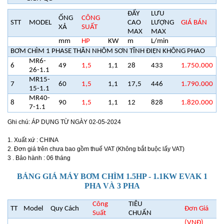
ĐẨY
LƯU
ỐNG
CÔNG
STT
MODEL
CAO
LƯỢNG
GIÁ BÁN
XẢ
SUẤT
MAX
MAX
mm
HP
KW
m
L/min
BƠM CHÌM 1 PHASE THÂN NHÔM SƠN TĨNH ĐIỆN KHÔNG PHAO
MR6-
6
49
1,5
1,1
28
433
1.750.000
26-1.1
MR15-
7
60
1,5
1,1
17,5
446
1.790.000
15-1.1
MR40-
8
90
1,5
1,1
12
828
1.820.000
7-1.1
Ghi chú: ÁP DỤNG TỪ NGÀY 02-05-2024
1. Xuất xứ : CHINA
2. Đơn giá trên chưa bao gồm thuế VAT (Không bắt buộc lấy VAT)
3 . Bảo hành : 06 tháng
BẢNG GIÁ MÁY BƠM CHÌM 1.5HP - 1.1KW EVAK 1
PHA VÀ 3 PHA
Công
TIÊU
TT
Model
Quy Cách
Đơn Giá
Suất
CHUẨN
(VNĐ)