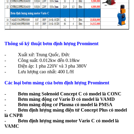
Thông số kỹ thuật bơm định lượng Prominent
- Xuất xứ: Trung Quốc, Đức
- Công suất: 0.012kw đến 0.18kw
- Điện áp: 1 pha 220V và 3 pha 380V
- Lưu lượng cao nhất: 400 L/H
Các loại bơm màng của bơm định lượng Prominent
-
Bơm màng Solenoid Concept C
có model là CONC
-
Bơm màng động cơ Vario D
có model là VAMD
-
Bơm màng động cơ Plasma
có model là PMSA
-
Bơm định lượng màng điện tử Concept Plus
có model
là CNPB
-
Bơm định lượng màng motor Vario C
có model là
VAMC