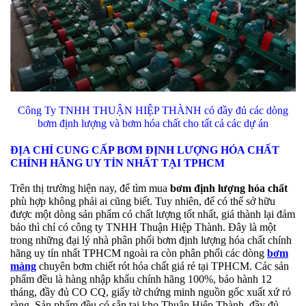
Công Ty TNHH THUẬN HIỆP THÀNH có đầy đủ các dòng
bơm định lượng và bơm hóa chất cho tất cả các dự án
ĐỊA CHỈ CUNG CẤP BƠM ĐỊNH LƯỢNG HÓA CHẤT
CHÍNH HÃNG UY TÍN NHẤT TẠI TPHCM
Trên thị trường hiện nay, để tìm mua
bơm định lượng hóa chất
phù hợp không phải ai cũng biết. Tuy nhiên, để có thể sở hữu
được một dòng sản phẩm có chất lượng tốt nhất, giá thành lại đảm
bảo thì chỉ có công ty TNHH Thuận Hiệp Thành. Đây là một
trong những đại lý nhà phân phối bơm định lượng hóa chất chính
hãng uy tín nhất TPHCM ngoài ra còn phân phối các dòng
bơm
màng
chuyên bơm chiết rót hóa chất giá rẻ tại TPHCM. Các sản
phẩm đều là hàng nhập khẩu chính hãng 100%, bảo hành 12
tháng, đầy đủ CO CQ, giấy tờ chứng minh nguồn gốc xuất xứ rỏ
ràng. Sản phẩm đều có sẵn tại kho Thuận Hiệp Thành, đầy đủ