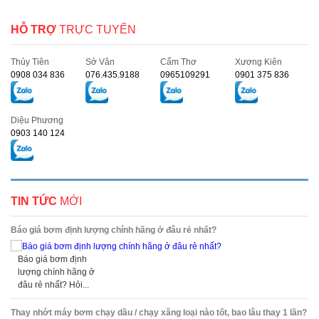
HỖ TRỢ
TRỰC TUYẾN
Thủy Tiên
Sở Vân
Cẩm Thơ
Xương Kiên
0908 034 836
076.435.9188
0965109291
0901 375 836
Diệu Phương
0903 140 124
TIN TỨC
MỚI
Báo giá bơm định lượng chính hãng ở đâu rẻ nhất?
Báo giá bơm định
lượng chính hãng ở
đâu rẻ nhất? Hỏi...
Thay nhớt máy bơm chạy dầu / chạy xăng loại nào tốt, bao lâu thay 1 lần?