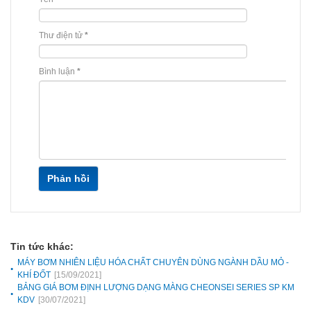
Thư điện tử
*
Bình luận
*
Phản hồi
Tin tức khác:
MÁY BƠM NHIÊN LIỆU HÓA CHẤT CHUYÊN DÙNG NGÀNH DẦU MỎ -
KHÍ ĐỐT
[15/09/2021]
BẢNG GIÁ BƠM ĐỊNH LƯỢNG DẠNG MÀNG CHEONSEI SERIES SP KM
KDV
[30/07/2021]