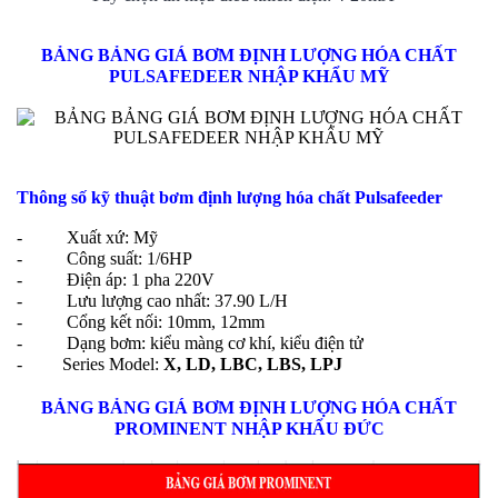
BẢNG BẢNG GIÁ BƠM ĐỊNH LƯỢNG HÓA CHẤT
PULSAFEDEER NHẬP KHẨU MỸ
Thông số kỹ thuật bơm định lượng hóa chất Pulsafeeder
- Xuất xứ: Mỹ
- Công suất: 1/6HP
- Điện áp: 1 pha 220V
- Lưu lượng cao nhất: 37.90 L/H
- Cổng kết nối: 10mm, 12mm
- Dạng bơm: kiểu màng cơ khí, kiểu điện tử
- Series Model:
X, LD, LBC, LBS, LPJ
BẢNG BẢNG GIÁ BƠM ĐỊNH LƯỢNG HÓA CHẤT
PROMINENT NHẬP KHẨU ĐỨC