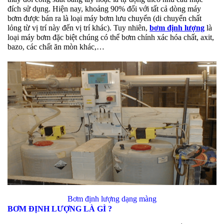
đích sử dụng. Hiện nay, khoảng 90% đối với tất cả dòng máy
bơm được bán ra là loại máy bơm lưu chuyển (di chuyển chất
lỏng từ vị trí này đến vị trí khác). Tuy nhiên,
bơm định lượng
là
loại máy bơm đặc biệt chúng có thể bơm chính xác hóa chất, axit,
bazo, các chất ăn mòn khác,…
Bơm định lượng dạng màng
BƠM ĐỊNH LƯỢNG LÀ GÌ ?