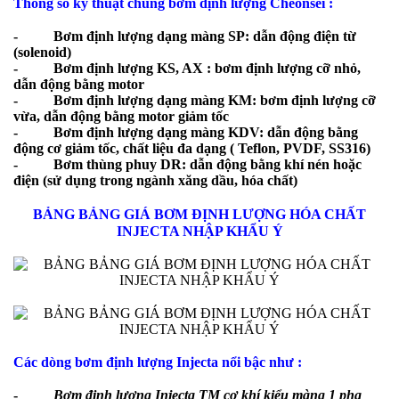
Thông số kỹ thuật chung bơm định lượng Cheonsei :
-
Bơm định lượng dạng màng SP
: dẫn động điện từ
(solenoid)
-
Bơm định lượng KS, AX
: bơm định lượng cỡ nhỏ,
dẫn động bằng motor
-
Bơm định lượng dạng màng KM
: bơm định lượng cỡ
vừa, dẫn động bằng motor giảm tốc
-
Bơm định lượng dạng màng KDV
: dẫn động bằng
động cơ giảm tốc, chất liệu đa dạng ( Teflon, PVDF, SS316)
-
Bơm thùng phuy DR
: dẫn động bằng khí nén hoặc
điện (sử dụng trong ngành xăng dầu, hóa chất)
BẢNG BẢNG GIÁ BƠM ĐỊNH LƯỢNG HÓA CHẤT
INJECTA NHẬP KHẨU Ý
Các dòng bơm định lượng Injecta nổi bậc như :
-
Bơm định lượng Injecta TM cơ khí kiểu màng 1 pha