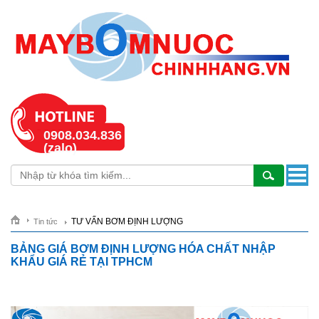
0908.034.836
(zalo)
TƯ VẤN BƠM ĐỊNH LƯỢNG
Tin tức
BẢNG GIÁ BƠM ĐỊNH LƯỢNG HÓA CHẤT NHẬP
KHẨU GIÁ RẺ TẠI TPHCM