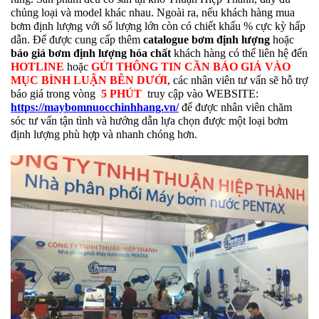
chủng loại và model khác nhau. Ngoài ra, nếu khách hàng mua
bơm định lượng với số lượng lớn còn có chiết khấu % cực kỳ hấp
dẫn. Để được cung cấp thêm
catalogue bơm định lượng
hoặc
báo giá bơm định lượng hóa chất
khách hàng có thể liên hệ đến
HOTLINE
hoặc
GỬI THÔNG TIN CẦN BÁO GIÁ VÀO
MỤC BÌNH LUẬN BÊN DƯỚI
, các nhân viên tư vấn sẽ hỗ trợ
báo giá trong vòng
5 PHÚT
truy cập vào WEBSITE:
https://maybomnuocchinhhang.vn/
để được nhân viên chăm
sóc tư vấn tận tình và hướng dẫn lựa chọn được một loại bơm
định lượng phù hợp và nhanh chóng hơn.