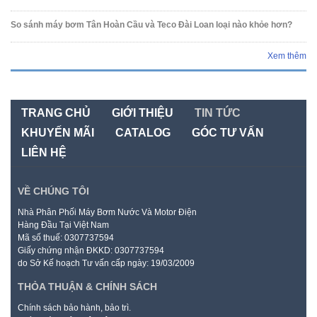
So sánh máy bơm Tân Hoàn Cầu và Teco Đài Loan loại nào khỏe hơn?
Xem thêm
TRANG CHỦ
GIỚI THIỆU
TIN TỨC
KHUYẾN MÃI
CATALOG
GÓC TƯ VẤN
LIÊN HỆ
VỀ CHÚNG TÔI
Nhà Phân Phối Máy Bơm Nước Và Motor Điện
Hàng Đầu Tại Việt Nam
Mã số thuế: 0307737594
Giấy chứng nhận ĐKKD: 0307737594
do Sở Kế hoạch Tư vấn cấp ngày: 19/03/2009
THỎA THUẬN & CHÍNH SÁCH
Chính sách bảo hành, bảo trì.