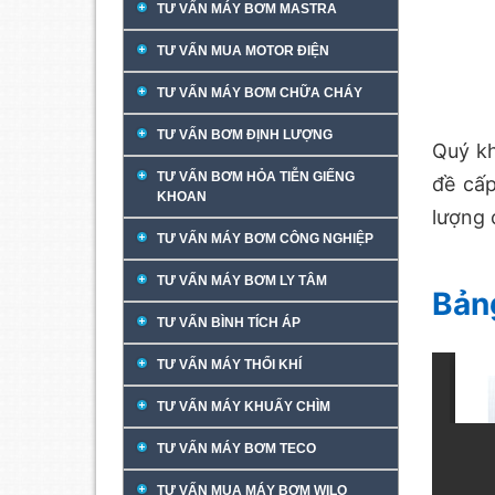
TƯ VẤN MÁY BƠM MASTRA
TƯ VẤN MUA MOTOR ĐIỆN
TƯ VẤN MÁY BƠM CHỮA CHÁY
TƯ VẤN BƠM ĐỊNH LƯỢNG
Quý k
TƯ VẤN BƠM HỎA TIỄN GIẾNG
đề cấp
KHOAN
lượng 
TƯ VẤN MÁY BƠM CÔNG NGHIỆP
TƯ VẤN MÁY BƠM LY TÂM
Bản
TƯ VẤN BÌNH TÍCH ÁP
TƯ VẤN MÁY THỔI KHÍ
TƯ VẤN MÁY KHUẤY CHÌM
TƯ VẤN MÁY BƠM TECO
TƯ VẤN MUA MÁY BƠM WILO