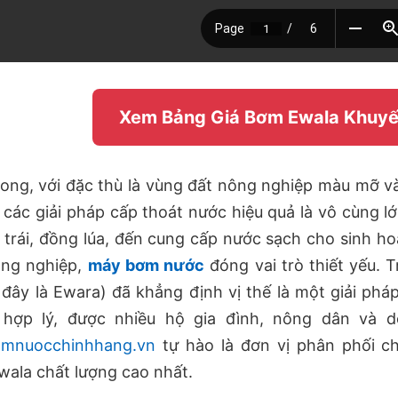
Xem Bảng Giá Bơm Ewala Khuyế
ong, với đặc thù là vùng đất nông nghiệp màu mỡ và
 các giải pháp cấp thoát nước hiệu quả là vô cùng l
 trái, đồng lúa, đến cung cấp nước sạch cho sinh hoạ
ông nghiệp,
máy bơm nước
đóng vai trò thiết yếu. 
 đây là Ewara) đã khẳng định vị thế là một giải ph
 hợp lý, được nhiều hộ gia đình, nông dân và d
mnuocchinhhang.vn
tự hào là đơn vị phân phối 
ala chất lượng cao nhất.