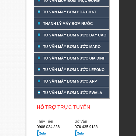
TƯ VẤN MUA BƠM TRỤC ĐỨNG
TƯ VẤN MÁY BƠM HÓA CHẤT
THANH LÝ MÁY BƠM NƯỚC
TƯ VẤN MÁY BƠM NƯỚC ĐẨY CAO
TƯ VẤN MÁY BƠM NƯỚC MARO
TƯ VẤN MÁY BƠM NƯỚC GIA ĐÌNH
TƯ VẤN MÁY BƠM NƯỚC LEPONO
TƯ VẤN MÁY BƠM NƯỚC APP
TƯ VẤN MÁY BƠM NƯỚC EWALA
HỖ TRỢ
TRỰC TUYẾN
Thủy Tiên
Sở Vân
0908 034 836
076.435.9188