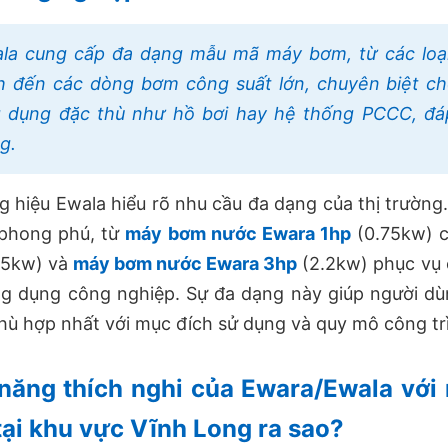
la cung cấp đa dạng mẫu mã máy bơm, từ các loạ
h đến các dòng bơm công suất lớn, chuyên biệt ch
 dụng đặc thù như hồ bơi hay hệ thống PCCC, đá
g.
 hiệu Ewala hiểu rõ nhu cầu đa dạng của thị trường
phong phú, từ
máy bơm nước Ewara 1hp
(0.75kw) c
.5kw) và
máy bơm nước Ewara 3hp
(2.2kw) phục vụ c
g dụng công nghiệp. Sự đa dạng này giúp người dùn
ù hợp nhất với mục đích sử dụng và quy mô công tr
năng thích nghi của Ewara/Ewala với 
tại khu vực Vĩnh Long ra sao?