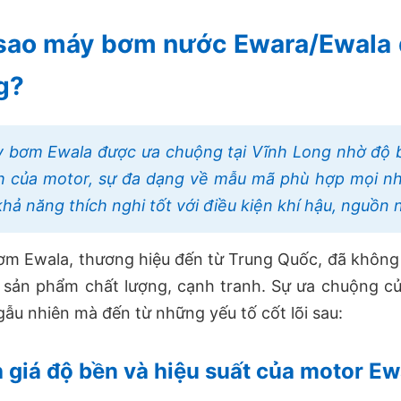
 sao máy bơm nước Ewara/Ewala 
g?
 bơm Ewala được ưa chuộng tại Vĩnh Long nhờ độ bề
h của motor, sự đa dạng về mẫu mã phù hợp mọi nh
khả năng thích nghi tốt với điều kiện khí hậu, nguồn
m Ewala, thương hiệu đến từ Trung Quốc, đã không
sản phẩm chất lượng, cạnh tranh. Sự ưa chuộng c
gẫu nhiên mà đến từ những yếu tố cốt lõi sau:
 giá độ bền và hiệu suất của motor E