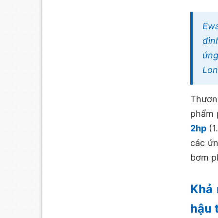
Ewa
đìn
ứng
Lon
Thương
phẩm 
2hp
(1
các ứn
bơm ph
Khả 
hậu 