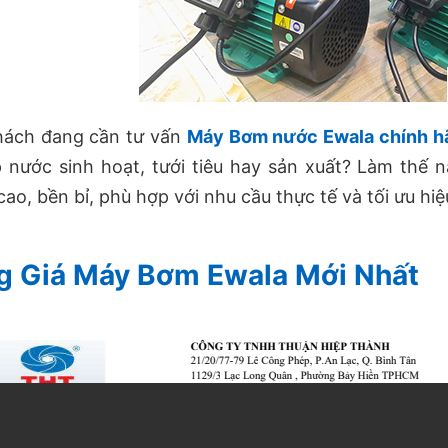
hách đang cần tư vấn
Máy Bơm nước Ewala chính hã
 nước sinh hoạt, tưới tiêu hay sản xuất? Làm th
cao, bền bỉ, phù hợp với nhu cầu thực tế và tối ưu hiệ
g Giá Máy Bơm Ewala Mới Nhất