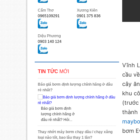
Cẩm Thơ
Xương Kiên
0965109291
0901 375 836
Diệu Phương
0903 140 124
Vĩnh L
TIN TỨC
MỚI
cầu về
cây ăn
Báo giá bơm định lượng chính hãng ở đâu
rẻ nhất?
khu c
(trước
Báo giá bơm định
thành
lượng chính hãng ở
đâu rẻ nhất? Hỏi...
maybo
bơm Ew
Thay nhớt máy bơm chạy dầu / chạy xăng
loại nào tốt, bao lâu thay 1 lần?