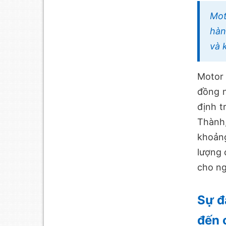
Mot
hàn
và 
Motor 
đồng n
định t
Thành,
khoảng
lượng 
cho ng
Sự đ
đến 