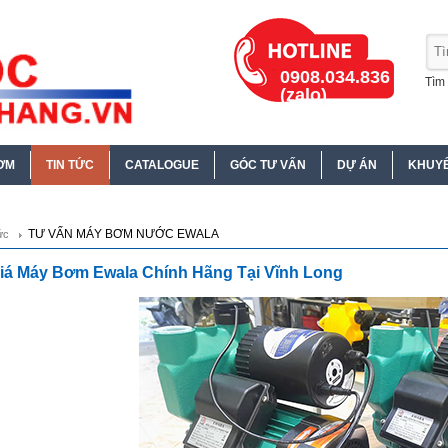
0908.034.836
Tìm 
(zalo)
ƠM
TIN TỨC
CATALOGUE
GÓC TƯ VẤN
DỰ ÁN
KHUYẾ
TƯ VẤN MÁY BƠM NƯỚC EWALA
ức
iá Máy Bơm Ewala Chính Hãng Tại Vĩnh Long