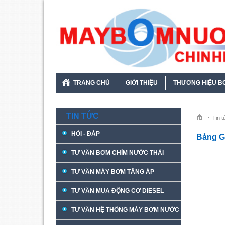
TRANG CHỦ
GIỚI THIỆU
THƯƠNG HIỆU B
TIN TỨC
Tin t
HỎI - ĐÁP
Bảng G
TƯ VẤN BƠM CHÌM NƯỚC THẢI
TƯ VẤN MÁY BƠM TĂNG ÁP
TƯ VẤN MUA ĐỘNG CƠ DIESEL
TƯ VẤN HỆ THỐNG MÁY BƠM NƯỚC