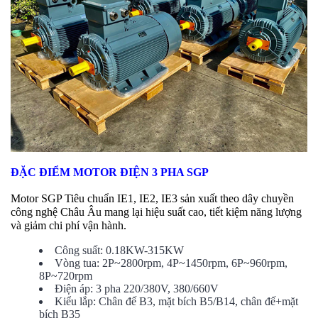
ĐẶC ĐIỂM MOTOR ĐIỆN 3 PHA SGP
Motor SGP Tiêu chuẩn IE1, IE2, IE3 sản xuất theo dây chuyền
công nghệ Châu Âu mang lại hiệu suất cao, tiết kiệm năng lượng
và giảm chi phí vận hành.
Công suất: 0.18KW-315KW
Vòng tua: 2P~2800rpm, 4P~1450rpm, 6P~960rpm,
8P~720rpm
Điện áp: 3 pha 220/380V, 380/660V
Kiểu lắp: Chân đế B3, mặt bích B5/B14, chân đế+mặt
bích B35