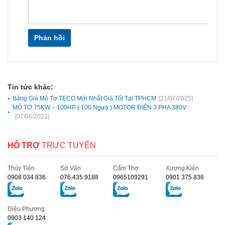
Phản hồi
Tin tức khác:
Bảng Giá Mô Tơ TECO Mới Nhất Giá Tốt Tại TPHCM
[21/07/2025]
MÔ TƠ 75KW – 100HP ( 100 Ngựa ) MOTOR ĐIỆN 3 PHA 380V
[07/06/2022]
HỖ TRỢ
TRỰC TUYẾN
Thủy Tiên
Sở Vân
Cẩm Thơ
Xương Kiên
0908 034 836
076.435.9188
0965109291
0901 375 836
Diệu Phương
0903 140 124