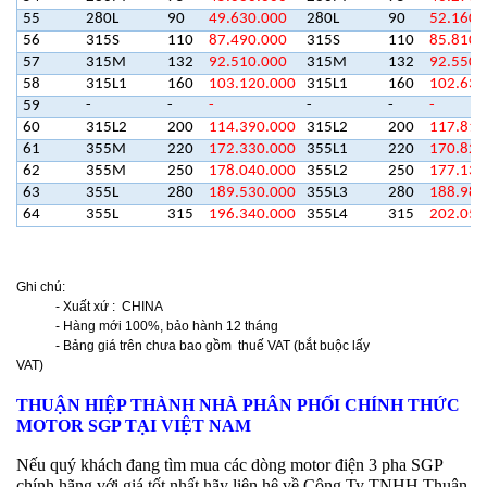
55
280L
90
49.630.000
280L
90
52.160.
56
315S
110
87.490.000
315S
110
85.810.
57
315M
132
92.510.000
315M
132
92.550.
58
315L1
160
103.120.000
315L1
160
102.630
59
-
-
-
-
-
-
60
315L2
200
114.390.000
315L2
200
117.810
61
355M
220
172.330.000
355L1
220
170.820
62
355M
250
178.040.000
355L2
250
177.130
63
355L
280
189.530.000
355L3
280
188.980
64
355L
315
196.340.000
355L4
315
202.050
Ghi chú:
- Xuất xứ : CHINA
- Hàng mới 100%, bảo hành 12 tháng
- Bảng giá trên chưa bao gồm thuế VAT (bắt buộc lấy
VAT)
THUẬN HIỆP THÀNH NHÀ PHÂN PHỐI CHÍNH THỨC
MOTOR SGP TẠI VIỆT NAM
Nếu quý khách đang tìm mua các dòng motor điện 3 pha SGP
chính hãng với giá tốt nhất hãy liên hệ về Công Ty TNHH Thuận