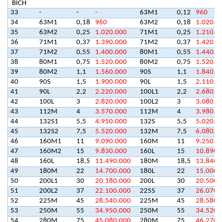
BÍCH
33
-
-
-
63M1
0,12
960
34
63M1
0,18
960
63M2
0,18
1.020.0
35
63M2
0,25
1.020.000
71M1
0,25
1.210.0
36
71M1
0,37
1.390.000
71M2
0,37
1.420.0
37
71M2
0,55
1.400.000
80M1
0,55
1.440.0
38
80M1
0,75
1.520.000
80M2
0,75
1.520.0
39
80M2
1,1
1.560.000
90S
1,1
1.840.0
40
90S
1,5
1.900.000
90L
1,5
2.110.0
41
90L
2,2
2.220.000
100L1
2,2
2.680.0
42
100L
3
2.820.000
100L2
3
3.080.0
43
112M
4
3.570.000
112M
4
3.980.0
44
132S1
5,5
4.950.000
132S
5,5
5.020.0
45
132S2
7,5
5.520.000
132M
7,5
6.080.0
46
160M1
11
9.090.000
160M
11
9.250.0
47
160M2
15
9.830.000
160L
15
10.890.
48
160L
18,5
11.490.000
180M
18,5
13.840.
49
180M
22
14.700.000
180L
22
15.000.
50
200L1
30
20.180.000
200L
30
20.500.
51
200L2
37
22.100.000
225S
37
26.070.
52
225M
45
28.540.000
225M
45
28.580.
53
250M
55
34.950.000
250M
55
34.520.
54
280M
75
45.080.000
280M
75
46.270.