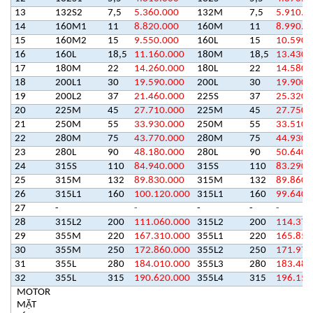
13
132S2
7,5
5.360.000
132M
7,5
5.910.0
14
160M1
11
8.820.000
160M
11
8.990.0
15
160M2
15
9.550.000
160L
15
10.590.
16
160L
18,5
11.160.000
180M
18,5
13.430.
17
180M
22
14.260.000
180L
22
14.580.
18
200L1
30
19.590.000
200L
30
19.900.
19
200L2
37
21.460.000
225S
37
25.320.
20
225M
45
27.710.000
225M
45
27.750.
21
250M
55
33.930.000
250M
55
33.510.
22
280M
75
43.770.000
280M
75
44.930.
23
280L
90
48.180.000
280L
90
50.640.
24
315S
110
84.940.000
315S
110
83.290.
25
315M
132
89.830.000
315M
132
89.860.
26
315L1
160
100.120.000
315L1
160
99.640.
27
-
-
-
-
-
28
315L2
200
111.060.000
315L2
200
114.370
29
355M
220
167.310.000
355L1
220
165.850
30
355M
250
172.860.000
355L2
250
171.970
31
355L
280
184.010.000
355L3
280
183.480
32
355L
315
190.620.000
355L4
315
196.150
MOTOR
MẶT