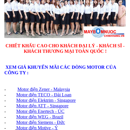
CHIẾT KHẤU CAO CHO KHÁCH ĐẠI LÝ - KHÁCH SĨ -
KHÁCH THƯƠNG MẠI TOÀN QUỐC !
XEM GIÁ KHUYẾN MÃI CÁC DÒNG MOTOR CỦA
CÔNG TY :
-
Motor điện Zener - Malaysia
-
Motor điện TECO - Đài Loan
-
Motor điện Elektrim - Singapore
-
Motor điện ATT - Singapore
-
Motor điện Enertech - ÚC
-
Motor điện WEG - Brazil
-
Motor điện Siemens - Đức
-
Motor điện Motive - Ý