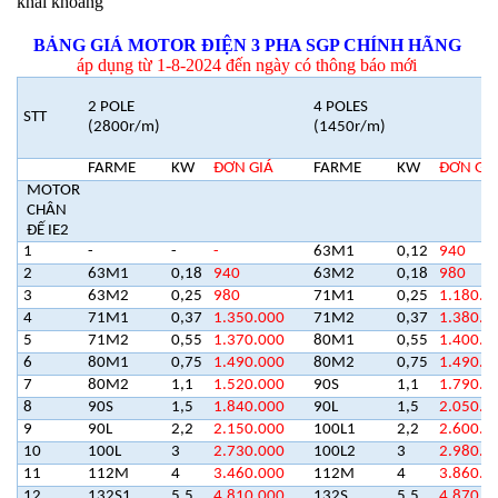
khai khoáng
BẢNG GIÁ MOTOR ĐIỆN 3 PHA SGP CHÍNH HÃNG
áp dụng từ 1-8-2024 đến ngày có thông báo mới
2 POLE
4 POLES
STT
(2800r/m)
(1450r/m)
FARME
KW
ĐƠN GIÁ
FARME
KW
ĐƠN GI
MOTOR
CHÂN
ĐẾ IE2
1
-
-
-
63M1
0,12
940
2
63M1
0,18
940
63M2
0,18
980
3
63M2
0,25
980
71M1
0,25
1.180.0
4
71M1
0,37
1.350.000
71M2
0,37
1.380.0
5
71M2
0,55
1.370.000
80M1
0,55
1.400.0
6
80M1
0,75
1.490.000
80M2
0,75
1.490.0
7
80M2
1,1
1.520.000
90S
1,1
1.790.0
8
90S
1,5
1.840.000
90L
1,5
2.050.0
9
90L
2,2
2.150.000
100L1
2,2
2.600.0
10
100L
3
2.730.000
100L2
3
2.980.0
11
112M
4
3.460.000
112M
4
3.860.0
12
132S1
5,5
4.810.000
132S
5,5
4.870.0