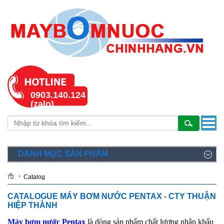
0903.140.124
(zalo)
DANH MỤC SẢN PHẨM
Catalog
CATALOGUE MÁY BƠM NƯỚC PENTAX - CTY THUẬN
HIỆP THÀNH
Máy bơm nước Pentax
là dòng sản phẩm chất lượng nhập khẩu