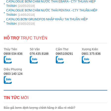
CATALOGUE BƠM CHÌM NƯỚC THẢI EBARA - CTY THUẬN HIỆP
THÀNH
[16/05/2018]
CATALOGUE BƠM CHÌM NƯỚC THẢI PENTAX - CTY THUẬN HIỆP
THÀNH
[14/05/2018]
CATALOG BƠM GRUNDFOS NHẬP KHẨU TẠI THUẬN HIỆP
THÀNH
[03/05/2018]
HỖ TRỢ
TRỰC TUYẾN
Thủy Tiên
Sở Vân
Cẩm Thơ
Xương Kiên
0908 034 836
076.435.9188
0965109291
0901 375 836
Diệu Phương
0903 140 124
TIN TỨC
MỚI
Báo giá bơm định lượng chính hãng ở đâu rẻ nhất?