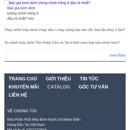
Báo giá bơm định
lượng chính hãng ở
đâu rẻ nhất? Hỏi...
Thay nhớt máy bơm chạy dầu / chạy xăng loại nào tốt, bao lâu thay 1 lần?
So sánh máy bơm Tân Hoàn Cầu và Teco Đài Loan loại nào khỏe hơn?
Xem thêm
TRANG CHỦ
GIỚI THIỆU
TIN TỨC
KHUYẾN MÃI
CATALOG
GÓC TƯ VẤN
LIÊN HỆ
VỀ CHÚNG TÔI
Nhà Phân Phối Máy Bơm Nước Và Motor Điện
Hàng Đầu Tại Việt Nam
Mã số thuế: 0307737594