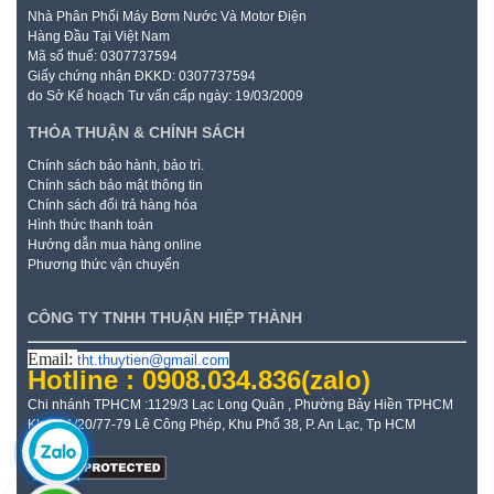
Nhà Phân Phối Máy Bơm Nước Và Motor Điện
Hàng Đầu Tại Việt Nam
Mã số thuế: 0307737594
Giấy chứng nhận ĐKKD: 0307737594
do Sở Kế hoạch Tư vấn cấp ngày: 19/03/2009
THỎA THUẬN & CHÍNH SÁCH
Chính sách bảo hành, bảo trì.
Chính sách bảo mật thông tin
Chính sách đổi trả hàng hóa
Hình thức thanh toán
Hướng dẫn mua hàng online
Phương thức vận chuyển
CÔNG TY TNHH THUẬN HIỆP THÀNH
Email:
tht.thuytien@gmail.com
Hotline : 0908.034.836
(zalo)
Chi nhánh TPHCM :1129/3 Lạc Long Quân , Phường Bảy Hiền TPHCM
Kho: 21/20/77-79 Lê Công Phép, Khu Phố 38, P. An Lạc, Tp HCM