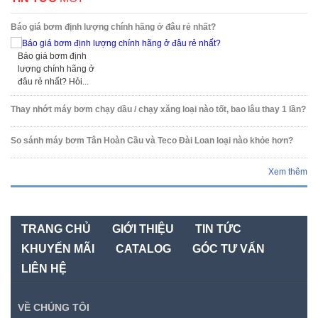
Báo giá bơm định lượng chính hãng ở đâu rẻ nhất?
Báo giá bơm định
lượng chính hãng ở
đâu rẻ nhất? Hỏi...
Thay nhớt máy bơm chạy dầu / chạy xăng loại nào tốt, bao lâu thay 1 lần?
So sánh máy bơm Tân Hoàn Cầu và Teco Đài Loan loại nào khỏe hơn?
Xem thêm
TRANG CHỦ
GIỚI THIỆU
TIN TỨC
KHUYẾN MÃI
CATALOG
GÓC TƯ VẤN
LIÊN HỆ
VỀ CHÚNG TÔI