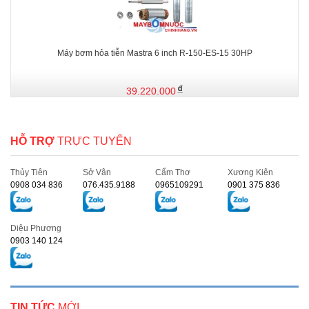
Máy bơm hỏa tiễn Mastra 6 inch R-150-ES-15 30HP
39.220.000
HỖ TRỢ
TRỰC TUYẾN
Thủy Tiên
Sở Vân
Cẩm Thơ
Xương Kiên
0908 034 836
076.435.9188
0965109291
0901 375 836
Diệu Phương
0903 140 124
TIN TỨC
MỚI