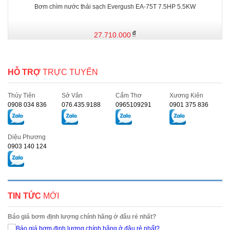
Bơm chìm nước thải sạch Evergush EA-75T 7.5HP 5.5KW
27.710.000
HỖ TRỢ
TRỰC TUYẾN
Thủy Tiên
Sở Vân
Cẩm Thơ
Xương Kiên
0908 034 836
076.435.9188
0965109291
0901 375 836
Diệu Phương
0903 140 124
TIN TỨC
MỚI
Báo giá bơm định lượng chính hãng ở đâu rẻ nhất?