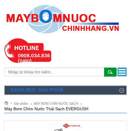
0908.034.836
(zalo)
DANH MỤC SẢN PHẨM
Sản phẩm
MÁY BƠM CHÌM NƯỚC SẠCH
Máy Bơm Chìm Nước Thải Sạch EVERGUSH