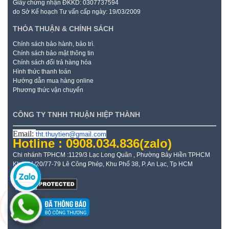
Giấy chứng nhận ĐKKD: 0307737594
do Sở Kế hoạch Tư vấn cấp ngày: 19/03/2009
THỎA THUẬN & CHÍNH SÁCH
Chính sách bảo hành, bảo trì.
Chính sách bảo mật thông tin
Chính sách đổi trả hàng hóa
Hình thức thanh toán
Hướng dẫn mua hàng online
Phương thức vận chuyển
CÔNG TY TNHH THUẬN HIỆP THÀNH
Email:
tht.thuytien@gmail.com
Hotline : 0908.034.836
(zalo)
Chi nhánh TPHCM :1129/3 Lạc Long Quân , Phường Bảy Hiền TPHCM
Kho: 21/20/77-79 Lê Công Phép, Khu Phố 38, P. An Lạc, Tp HCM