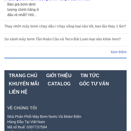
Báo giá bơm định
lượng chính hãng ở
đâu rẻ nhất? Hỏi...
Thay nhớt máy bơm chạy dầu / chạy xăng loại nào tốt, bao lâu thay 1 lần?
So sánh máy bơm Tân Hoàn Cầu và Teco Đài Loan loại nào khỏe hơn?
Xem thêm
TRANG CHỦ
GIỚI THIỆU
TIN TỨC
KHUYẾN MÃI
CATALOG
GÓC TƯ VẤN
LIÊN HỆ
VỀ CHÚNG TÔI
Nhà Phân Phối Máy Bơm Nước Và Motor Điện
Hàng Đầu Tại Việt Nam
Mã số thuế: 0307737594