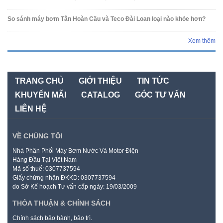
So sánh máy bơm Tân Hoàn Cầu và Teco Đài Loan loại nào khỏe hơn?
Xem thêm
TRANG CHỦ
GIỚI THIỆU
TIN TỨC
KHUYẾN MÃI
CATALOG
GÓC TƯ VẤN
LIÊN HỆ
VỀ CHÚNG TÔI
Nhà Phân Phối Máy Bơm Nước Và Motor Điện
Hàng Đầu Tại Việt Nam
Mã số thuế: 0307737594
Giấy chứng nhận ĐKKD: 0307737594
do Sở Kế hoạch Tư vấn cấp ngày: 19/03/2009
THỎA THUẬN & CHÍNH SÁCH
Chính sách bảo hành, bảo trì.