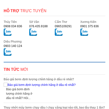
HỖ TRỢ
TRỰC TUYẾN
Thủy Tiên
Sở Vân
Cẩm Thơ
Xương Kiên
0908 034 836
076.435.9188
0965109291
0901 375 836
Diệu Phương
0903 140 124
TIN TỨC
MỚI
Báo giá bơm định lượng chính hãng ở đâu rẻ nhất?
Báo giá bơm định
lượng chính hãng ở
đâu rẻ nhất? Hỏi...
Thay nhớt máy bơm chạy dầu / chạy xăng loại nào tốt, bao lâu thay 1 lần?