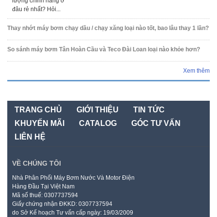
lượng chính hãng ở
đâu rẻ nhất? Hỏi...
Thay nhớt máy bơm chạy dầu / chạy xăng loại nào tốt, bao lâu thay 1 lần?
So sánh máy bơm Tân Hoàn Cầu và Teco Đài Loan loại nào khỏe hơn?
Xem thêm
TRANG CHỦ
GIỚI THIỆU
TIN TỨC
KHUYẾN MÃI
CATALOG
GÓC TƯ VẤN
LIÊN HỆ
VỀ CHÚNG TÔI
Nhà Phân Phối Máy Bơm Nước Và Motor Điện
Hàng Đầu Tại Việt Nam
Mã số thuế: 0307737594
Giấy chứng nhận ĐKKD: 0307737594
do Sở Kế hoạch Tư vấn cấp ngày: 19/03/2009