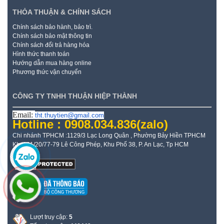
THỎA THUẬN & CHÍNH SÁCH
Chính sách bảo hành, bảo trì.
Chính sách bảo mật thông tin
Chính sách đổi trả hàng hóa
Hình thức thanh toán
Hướng dẫn mua hàng online
Phương thức vận chuyển
CÔNG TY TNHH THUẬN HIỆP THÀNH
Email:
tht.thuytien@gmail.com
Hotline : 0908.034.836
(zalo)
Chi nhánh TPHCM :1129/3 Lạc Long Quân , Phường Bảy Hiền TPHCM
Kho: 21/20/77-79 Lê Công Phép, Khu Phố 38, P. An Lạc, Tp HCM
Lượt truy cập:
5