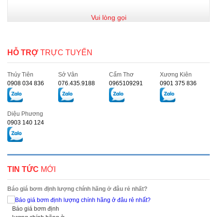
Vui lòng gọi
HỖ TRỢ
TRỰC TUYẾN
Thủy Tiên
Sở Vân
Cẩm Thơ
Xương Kiên
0908 034 836
076.435.9188
0965109291
0901 375 836
Diệu Phương
0903 140 124
TIN TỨC
MỚI
Báo giá bơm định lượng chính hãng ở đâu rẻ nhất?
Báo giá bơm định