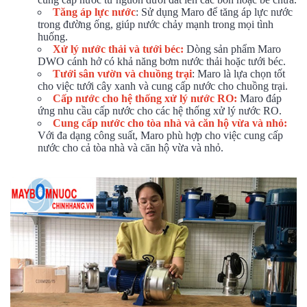
Tăng áp lực nước
: Sử dụng Maro để tăng áp lực nước
trong đường ống, giúp nước chảy mạnh trong mọi tình
huống.
Xử lý nước thải và tưới béc:
Dòng sản phẩm Maro
DWO cánh hở có khả năng bơm nước thải hoặc tưới béc.
Tưới sân vườn và chuồng trại
: Maro là lựa chọn tốt
cho việc tưới cây xanh và cung cấp nước cho chuồng trại.
Cấp nước cho hệ thống xử lý nước RO:
Maro đáp
ứng nhu cầu cấp nước cho các hệ thống xử lý nước RO.
Cung cấp nước cho tòa nhà và căn hộ vừa và nhỏ:
Với đa dạng công suất, Maro phù hợp cho việc cung cấp
nước cho cả tòa nhà và căn hộ vừa và nhỏ.