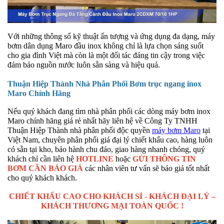
Với những thông số kỹ thuật ấn tượng và ứng dụng đa dạng, máy
bơm dân dụng Maro đầu inox không chỉ là lựa chọn sáng suốt
cho gia đình Việt mà còn là một đối tác đáng tin cậy trong việc
đảm bảo nguồn nước luôn sẵn sàng và hiệu quả.
Thuận Hiệp Thành Nhà Phân Phối Bơm trục ngang inox
Maro Chính Hãng
Nếu quý khách đang tìm nhà phân phối các dòng máy bơm inox
Maro chính hãng giá rẻ nhất hãy liên hệ về Công Ty TNHH
Thuận Hiệp Thành nhà phân phối độc quyền
máy bơm Maro
tại
Việt Nam, chuyên phân phối giá đại lý chiết khấu cao, hàng luôn
có sẵn tại kho, bảo hành chu đáo, giao hàng nhanh chóng, quý
khách chỉ cần liên hệ
HOTLINE
hoặc
GỬI THÔNG TIN
BƠM CẦN BÁO GIÁ
các nhân viên tư vấn sẽ báo giá tốt nhất
cho quý khách khách.
CHIẾT KHẤU CAO CHO KHÁCH SỈ - KHÁCH ĐẠI LÝ –
KHÁCH THƯƠNG MẠI TOÀN QUỐC !