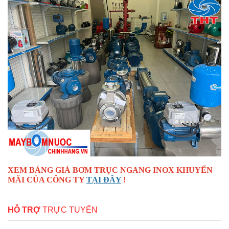
XEM BẢNG GIÁ BƠM TRỤC NGANG INOX KHUYẾN
MÃI CỦA CÔNG TY
TẠI ĐÂY
!
HỖ TRỢ
TRỰC TUYẾN