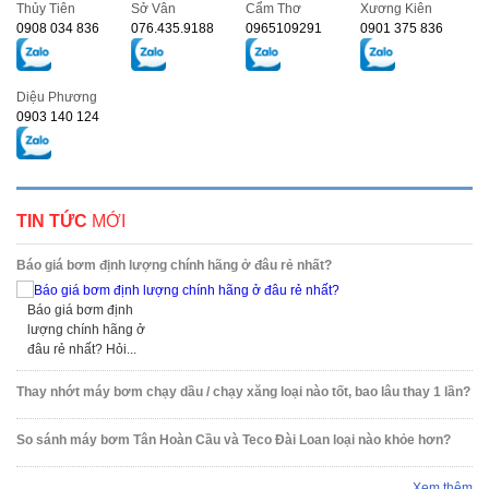
Thủy Tiên
Sở Vân
Cẩm Thơ
Xương Kiên
0908 034 836
076.435.9188
0965109291
0901 375 836
Diệu Phương
0903 140 124
TIN TỨC
MỚI
Báo giá bơm định lượng chính hãng ở đâu rẻ nhất?
Báo giá bơm định
lượng chính hãng ở
đâu rẻ nhất? Hỏi...
Thay nhớt máy bơm chạy dầu / chạy xăng loại nào tốt, bao lâu thay 1 lần?
So sánh máy bơm Tân Hoàn Cầu và Teco Đài Loan loại nào khỏe hơn?
Xem thêm