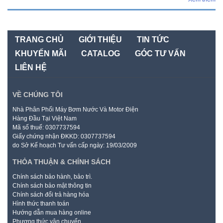
TRANG CHỦ
GIỚI THIỆU
TIN TỨC
KHUYẾN MÃI
CATALOG
GÓC TƯ VẤN
LIÊN HỆ
VỀ CHÚNG TÔI
Nhà Phân Phối Máy Bơm Nước Và Motor Điện
Hàng Đầu Tại Việt Nam
Mã số thuế: 0307737594
Giấy chứng nhận ĐKKD: 0307737594
do Sở Kế hoạch Tư vấn cấp ngày: 19/03/2009
THỎA THUẬN & CHÍNH SÁCH
Chính sách bảo hành, bảo trì.
Chính sách bảo mật thông tin
Chính sách đổi trả hàng hóa
Hình thức thanh toán
Hướng dẫn mua hàng online
Phương thức vận chuyển