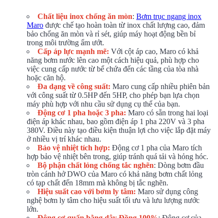
Chất liệu inox chống ăn mòn
:
Bơm trục ngang inox
Maro
được chế tạo hoàn toàn từ inox chất lượng cao, đảm
bảo chống ăn mòn và rỉ sét, giúp máy hoạt động bền bỉ
trong môi trường ẩm ướt.
Cấp áp lực mạnh mẽ:
Với cột áp cao, Maro có khả
năng bơm nước lên cao một cách hiệu quả, phù hợp cho
việc cung cấp nước từ bể chứa đến các tầng của tòa nhà
hoặc căn hộ.
Đa dạng về công suất:
Maro cung cấp nhiều phiên bản
với công suất từ 0.5HP đến 5HP, cho phép bạn lựa chọn
máy phù hợp với nhu cầu sử dụng cụ thể của bạn.
Động cơ 1 pha hoặc 3 pha:
Maro có sẵn trong hai loại
điện áp khác nhau, bao gồm điện áp 1 pha 220V và 3 pha
380V. Điều này tạo điều kiện thuận lợi cho việc lắp đặt máy
ở nhiều vị trí khác nhau.
Bảo vệ nhiệt tích hợp:
Động cơ 1 pha của Maro tích
hợp bảo vệ nhiệt bên trong, giúp tránh quá tải và hỏng hóc.
Bộ phận chất lỏng chống tắc nghẽn
: Dòng bơm đầu
tròn cánh hở DWO của Maro có khả năng bơm chất lỏng
có tạp chất đến 18mm mà không bị tắc nghẽn.
Hiệu suất cao với bơm ly tâm:
Maro sử dụng công
nghệ bơm ly tâm cho hiệu suất tối ưu và lưu lượng nước
lớn.
Động cơ quấn bằng dây Đồng 100%
: Động cơ của