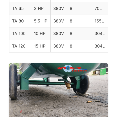
TA 65
2 HP
380V
8
70L
TA 80
5.5 HP
380V
8
155L
TA 100
10 HP
380V
8
304L
TA 120
15 HP
380V
8
304L