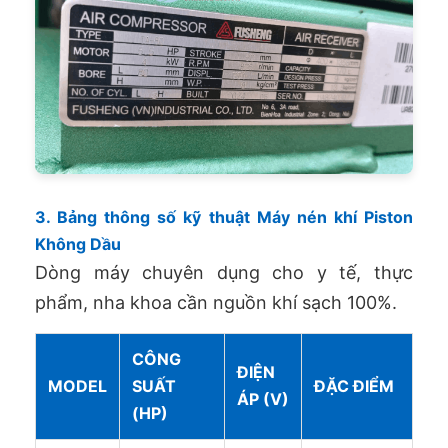
3. Bảng thông số kỹ thuật Máy nén khí Piston
Không Dầu
Dòng máy chuyên dụng cho y tế, thực
phẩm, nha khoa cần nguồn khí sạch 100%.
CÔNG
ĐIỆN
MODEL
SUẤT
ĐẶC ĐIỂM
ÁP (V)
(HP)