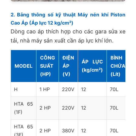
2. Bảng thông số kỹ thuật Máy nén khí Piston
Cao Áp (Áp lực 12 kg/cm²)
Dòng cao áp thích hợp cho các gara sửa xe
tải, nhà máy sản xuất cần áp lực khí lớn.
CÔNG
ĐIỆN
BÌNH
ÁP LỰC
MODEL
SUẤT
ÁP
CHỨA
(kg/cm²)
(HP)
(V)
(Lít)
H
1 HP
220V
12
70L
HTA 65
2 HP
220V
12
70L
(1F)
HTA 65
2 HP
380V
12
70L
(3F)