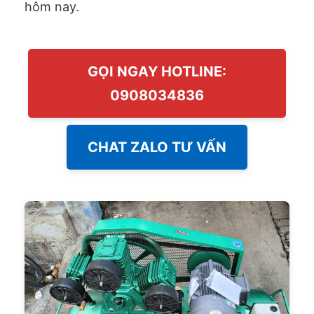
hôm nay.
GỌI NGAY HOTLINE:
0908034836
CHAT ZALO TƯ VẤN