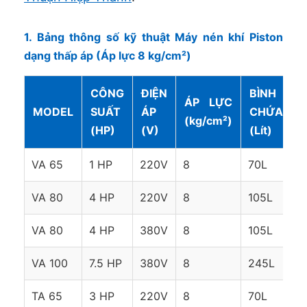
1. Bảng thông số kỹ thuật Máy nén khí Piston
dạng thấp áp (Áp lực 8 kg/cm²)
CÔNG
ĐIỆN
BÌNH
ÁP LỰC
MODEL
SUẤT
ÁP
CHỨA
(kg/cm²)
(HP)
(V)
(Lít)
VA 65
1 HP
220V
8
70L
VA 80
4 HP
220V
8
105L
VA 80
4 HP
380V
8
105L
VA 100
7.5 HP
380V
8
245L
TA 65
3 HP
220V
8
70L