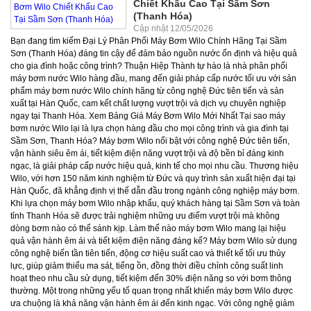
Chiết Khấu Cao Tại Sầm Sơn
(Thanh Hóa)
Cập nhật 12/05/2026
Bạn đang tìm kiếm Đại Lý Phân Phối Máy Bơm Wilo Chính Hãng Tại Sầm Sơn (Thanh Hóa) đáng tin cậy để đảm bảo nguồn nước ổn định và hiệu quả cho gia đình hoặc công trình? Thuận Hiệp Thành tự hào là nhà phân phối máy bơm nước Wilo hàng đầu, mang đến giải pháp cấp nước tối ưu với sản phẩm máy bơm nước Wilo chính hãng từ công nghệ Đức tiên tiến và sản xuất tại Hàn Quốc, cam kết chất lượng vượt trội và dịch vụ chuyên nghiệp ngay tại Thanh Hóa. Xem Bảng Giá Máy Bơm Wilo Mới Nhất Tại sao máy bơm nước Wilo lại là lựa chọn hàng đầu cho mọi công trình và gia đình tại Sầm Sơn, Thanh Hóa? Máy bơm Wilo nổi bật với công nghệ Đức tiên tiến, vận hành siêu êm ái, tiết kiệm điện năng vượt trội và độ bền bỉ đáng kinh ngạc, là giải pháp cấp nước hiệu quả, kinh tế cho mọi nhu cầu. Thương hiệu Wilo, với hơn 150 năm kinh nghiệm từ Đức và quy trình sản xuất hiện đại tại Hàn Quốc, đã khẳng định vị thế dẫn đầu trong ngành công nghiệp máy bơm. Khi lựa chọn máy bơm Wilo nhập khẩu, quý khách hàng tại Sầm Sơn và toàn tỉnh Thanh Hóa sẽ được trải nghiệm những ưu điểm vượt trội mà không dòng bơm nào có thể sánh kịp. Làm thế nào máy bơm Wilo mang lại hiệu quả vận hành êm ái và tiết kiệm điện năng đáng kể? Máy bơm Wilo sử dụng công nghệ biến tần tiên tiến, động cơ hiệu suất cao và thiết kế tối ưu thủy lực, giúp giảm thiểu ma sát, tiếng ồn, đồng thời điều chỉnh công suất linh hoạt theo nhu cầu sử dụng, tiết kiệm đến 30% điện năng so với bơm thông thường. Một trong những yếu tố quan trọng nhất khiến máy bơm Wilo được ưa chuộng là khả năng vận hành êm ái đến kinh ngạc. Với công nghệ giảm chấn tiên tiến và động cơ được tối ưu hóa, tiếng ồn của bom wilo được giảm thiểu tối đa, thường chỉ ở mức dưới 45 dB – tương đương tiếng nói chuyện thì thầm. Điều này đặc biệt quan trọng đối với các hộ gia đình hay những nơi yêu cầu sự yên tĩnh. Ví dụ, một máy bơm tăng áp biến tần Wilo như Wilo PB-201EA khi hoạt động có thể giúp bạn tiết kiệm chi phí điện đáng kể. Theo thống kê từ maybomnuocchinhhang.vn, khách hàng sử dụng máy bơm biến tần Wilo có thể giảm hóa đơn tiền điện cho hệ thống bơm nước từ 15% đến 30% mỗi tháng. Điều này không chỉ giúp giảm gánh nặng tài chính mà còn góp phần bảo vệ môi trường. Công nghệ biến tần Wilo tiên tiến mang lại những lợi ích vượt trội nào về độ bền và hiệu suất? Công nghệ biến tần Wilo giúp máy bơm hoạt động ổn định, giảm số lần khởi động/dừng, bảo vệ động cơ khỏi quá tải, kéo dài tuổi thọ thiết bị lên đến 10-15 năm, đồng thời duy trì áp lực nước luôn ổn định, không gây giật cục. Độ bền cao là một đặc điểm nổi bật khác của máy bơm wilo đức và máy bơm wilo hàn quốc. Các sản phẩm Wilo pump Vietnam được chế tạo từ vật liệu cao cấp như thép không gỉ, đồng nguyên chất, có khả năng chống ăn mòn và chịu nhiệt tốt, đảm bảo hoạt động ổn định trong nhiều môi trường khác nhau. Công nghệ biến tần Wilo không chỉ giúp tiết kiệm điện mà còn tối ưu hóa hiệu suất, giảm thiểu hao mòn cơ học. Điều này giúp tuổi thọ trung bình của một chiếc bơm wilo có thể lên tới 10-15 năm, thậm chí lâu hơn nếu được bảo trì đúng cách. Những dòng máy bơm Wilo tiêu biểu nào đang được Thuận Hiệp Thành phân phối tại Thanh Hóa và Sầm Sơn? Thuận Hiệp Thành cung cấp đa dạng các dòng máy bơm Wilo như bơm tăng áp, bơm đẩy cao, bơm tuần hoàn nước nóng, bơm chìm nước thải và bơm hóa chất, đáp ứng mọi nhu cầu từ dân dụng đến công nghiệp. Tại đại lý máy bơm Wilo của Thuận Hiệp Thành, chúng tôi hiểu rõ nhu cầu đa dạng của thị trường Sầm Sơn (Thanh Hóa). Do đó, chúng tôi cung cấp đầy đủ các dòng máy bơm wilo chất lượng cao, phù hợp với mọi ứng dụng từ gia đình đến các dự án lớn. Đâu là những dòng bơm tăng áp Wilo phổ biến nhất và ứng dụng thực tế của chúng? Các dòng bơm tăng áp Wilo như PB-201EA, PB-400EA, PW-251E, PWI-200EAH được ứng dụng rộng rãi để tăng áp lực nước cho vòi sen, máy giặt, bình nóng lạnh trong gia đình, biệt thự, nhà hàng, khách sạn, đặc biệt hiệu quả với công nghệ biến tần giữ áp lực ổn định. Dòng bơm tăng áp Wilo là giải pháp lý tưởng cho các gia đình và công trình tại Sầm Sơn gặp vấn đề về áp lực nước yếu. Các model tiêu biểu bao gồm: Wilo PB-201EA (200W): Phù hợp cho gia đình nhỏ, tăng áp cho 1-2 thiết bị cùng lúc. Lưu lượng tối đa 3.6 m³/h, cột áp 19m. Wilo PB-400EA (400W): Dành cho gia đình trung bình, biệt thự mini, cung cấp nước cho 3-4 thiết bị. Lưu lượng tối đa 4.8 m³/h, cột áp 22m. Wilo PW-251E (250W): Bơm tăng áp tự động, hoạt động êm ái, bền bỉ. Wilo PWI-200EAH: Dòng máy bơm tăng áp điện tử Wilo với công nghệ biến tần, duy trì áp lực ổn định tuyệt đối. Các dòng máy bơm tăng áp Wilo này không chỉ cung cấp áp lực nước mạnh mẽ mà còn được trang bị bình tích áp Wilo tích hợp hoặc rơ le máy bơm tăng áp Wilo thông minh, đảm bảo hoạt động ổn định và tiết kiệm năng lượng. Ứng dụng thực tế: cung cấp nước sinh hoạt cho các căn hộ, biệt thự, khách sạn, nhà nghỉ tại khu du lịch Sầm Sơn, đảm bảo trải nghiệm tiện nghi tối đa cho người sử dụng. Các model bơm đẩy cao Wilo nào phù hợp cho việc cấp nước lên các tầng cao và ứng dụng công nghiệp? Wilo MHI, Wilo Helix là những dòng bơm đẩy cao ly tâm đa tầng cánh mạnh mẽ, có khả năng đẩy nước lên các tòa nhà cao tầng, cung cấp nước cho hệ thống thủy lợi, công nghiệp, và cả hệ thống PCCC với hiệu suất vượt trội. Đối với nhu cầu cấp nước lên các tầng cao hoặc vận chuyển nước đi xa, Thuận Hiệp Thành giới thiệu các dòng bơm đẩy cao Wilo mạnh mẽ và bền bỉ: Wilo MHI (Multistage Horizontal Inline): Dòng bơm ly tâm đa tầng cánh, hiệu suất cao, đẩy nước lên đến hàng chục mét. Ví dụ: MHI 203 (0.55kW, cột áp 35m), MHI 404 (1.1kW, cột áp 45m). Wilo Helix (Vertical Multistage Centrifugal Pump): Dòng bơm ly tâm trục đứng, chuyên dụng cho các tòa nhà cao tầng, hệ thống cấp nước công nghiệp, PCCC. Có thể đẩy nước lên đến 100m hoặc hơn tùy model. Những dòng máy bơm nước wilo này được thiết kế để hoạt động liên tục, bền bỉ, mang lại hiệu quả vượt trội cho các công trình xây dựng, khu dân cư, hoặc các nhà máy tại Thanh Hóa. Giải pháp nào cho hệ thống nước nóng với bơm tuần hoàn Wilo? Bơm tuần hoàn Wilo, đặc biệt là dòng Wilo Star-Z, là giải pháp tối ưu cho việc cấp và hồi nước nóng nhanh chóng, ổn định trong các hệ thống nước nóng trung tâm, khách sạn, khu nghỉ dưỡng, đảm bảo luôn có nước nóng tức thì tại vòi. Để đảm bảo luôn có nước nóng tức thì tại vòi, Thuận Hiệp Thành cung cấp các dòng bơm tuần hoàn nước nóng Wilo. Các model như Wilo Star-Z 15, Wilo Star-Z 20 là những lựa chọn hàng đầu cho việc bơm hồi nước nóng Wilo trong các hệ thống nước nóng trung tâm của khách sạn, resort, biệt thự tại Sầm Sơn. Các dòng máy bơm nước nóng Wilo này được thiết kế đặc biệt để chịu nhiệt độ cao, hoạt động bền bỉ và tiết kiệm năng lượng. Các dòng bơm chìm Wilo và bơm hóa chất Wilo có ứng dụng gì trong thực tế? Bơm chìm Wilo chuyên dùng để bơm thoát nước thải, nước mưa, từ hầm chứa, ao hồ, trong khi bơm hóa chất Wilo đảm bảo an toàn và hiệu quả khi vận chuyển các chất lỏng ăn mòn trong công nghiệp. Bơm chìm Wilo: Dùng để bơm nước thải, nước mưa, nước tầng hầm. Các model máy bơm chìm nước thải Wilo như Wilo Drain TMW, Wilo TP là lựa chọn lý tưởng cho các công trình xử lý nước thải, thoát nước khu dân cư, hoặc các dự án công nghiệp. Bơm hóa chất Wilo: Được thiết kế đặc biệt để bơm các loại hóa chất ăn mòn, độc hại một cách an toàn và hiệu quả. Các dòng máy bơm hóa chất dạng từ Wilo (bơm từ Wilo) là ví dụ điển hình, đảm bảo không rò rỉ, an toàn tuyệt đối trong các nhà máy sản xuất, khu công nghiệp tại Thanh Hóa. Bơm hỏa tiễn Wilo: Dùng cho giếng khoan sâu, khai thác nước ngầm, tưới tiêu nông nghiệp. Làm thế nào để tra cứu và nhận được bảng giá máy bơm Wilo mới nhất từ Thuận Hiệp Thành? Thuận Hiệp Thành luôn cập nhật bảng giá máy bơm Wilo chi tiết, minh bạch trên website và qua tư vấn trực tiếp, đảm bảo khách hàng tại Sầm Sơn nhận được báo giá tốt nhất cùng nhiều ưu đãi hấp dẫn. Để giúp quý khách hàng tại Sầm Sơn và Thanh Hóa dễ dàng lựa chọn, Thuận Hiệp Thành liên tục cập nhật bảng giá máy bơm Wilo chi tiết và minh bạch. Giá thành của máy bơm wilo phụ thuộc vào nhiều yếu tố như công suất (máy bơm wilo 125W, máy bơm wilo 200W, máy bơm wilo 250W, máy bơm wilo 400W, máy bơm wilo 750W), loại bơm (tăng áp, đẩy cao, tuần hoàn), và công nghệ tích hợp (biến tần, điện tử). Xem Bảng Giá Máy Bơm Wilo Mới Nhất Dưới đây là một số hình ảnh về bảng giá máy bơm Wilo để quý khách tham khảo. Để nhận báo giá máy bơm Wilo chính xác và mới nhất, cùng với các chương trình ưu đãi, khuyến mãi đặc biệt, quý khách vui lòng liên hệ trực tiếp với Thuận Hiệp Thành. Chúng tôi cam kết mang đến giá tốt nhất, đặc biệt có chiết khấu cao khi mua số lượng lớn cho các dự án. Làm thế nào để chọn mua và kiểm tra máy bơm Wilo chính hãng, đảm bảo chất lượng? Để đảm bảo mua được máy bơm Wilo chính hãng, quý khách cần tham khảo catalogue Wilo, kiểm tra kỹ tem nhãn, số series, chứng nhận CO/CQ và lựa chọn đại lý phân phối máy bơm Wilo uy tín như Thuận Hiệp Thành. Việc lựa chọn đúng máy bơm nước Wilo chính hãng là yếu tố then chốt để đảm bảo hiệu suất và độ bền cho hệ thống cấp nước của bạn. Tại Sầm Sơn, Thanh Hóa, Thuận Hiệp Thành cam kết chỉ phân phối sản phẩm Wilo có nguồn gốc rõ ràng, đầy đủ giấy tờ chứng nhận. Dưới đây là các bước giúp bạn tự tin lựa chọn: Xem catalogue bơm Wilo và thông số kỹ thuật: Trước khi mua, hãy tham khảo wilo pump catalogue pdf hoặc wilo catalogue online trên website của Thuận Hiệp Thành hoặc trang chủ của Wilo Việt Nam. Catalogue cung cấp thông tin chi tiết về từng dòng sản phẩm, công suất, lưu lượng, cột áp, và ứng dụng cụ thể. Ví dụ, nếu bạn cần bơm tăng áp Wilo cho gia đình 3-4 phòng tắm, catalogue sẽ giúp bạn xác định model phù hợp như Wilo PB-350EA hoặc Wilo PW-750E. Kiểm tra tem nhãn và số series: Mỗi sản phẩm Wilo chính hãng đều có tem nhãn rõ ràng, sắc nét với logo Wilo, thông tin model, công suất, điện áp và số series duy nhất. Số series này có thể được dùng để truy xuất nguồn gốc sản phẩm trên hệ thống của công ty Wilo Việt Nam. Chứng nhận CO/CQ: Yêu cầu nhà cung cấp cung cấ