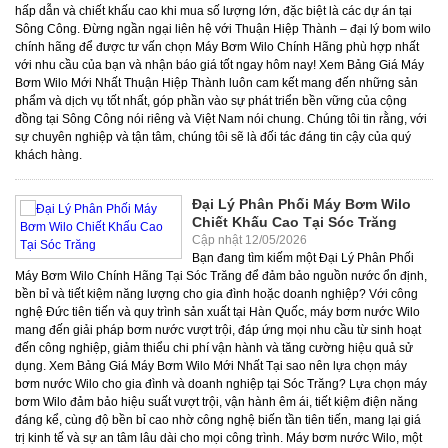
Đại Lý Phân Phối Máy Bơm Wilo
Chiết Khấu Cao Tại Sóc Trăng
Cập nhật 12/05/2026
Bạn đang tìm kiếm một Đại Lý Phân Phối Máy Bơm Wilo Chính Hãng Tại Sóc Trăng để đảm bảo nguồn nước ổn định, bền bỉ và tiết kiệm năng lượng cho gia đình hoặc doanh nghiệp? Với công nghệ Đức tiên tiến và quy trình sản xuất tại Hàn Quốc, máy bơm nước Wilo mang đến giải pháp bơm nước vượt trội, đáp ứng mọi nhu cầu từ sinh hoạt đến công nghiệp, giảm thiểu chi phí vận hành và tăng cường hiệu quả sử dụng. Xem Bảng Giá Máy Bơm Wilo Mới Nhất Tại sao nên lựa chọn máy bơm nước Wilo cho gia đình và doanh nghiệp tại Sóc Trăng? Lựa chọn máy bơm Wilo đảm bảo hiệu suất vượt trội, vận hành êm ái, tiết kiệm điện năng đáng kể, cùng độ bền bỉ cao nhờ công nghệ biến tần tiên tiến, mang lại giá trị kinh tế và sự an tâm lâu dài cho mọi công trình. Máy bơm nước Wilo, một thương hiệu toàn cầu với hơn 150 năm kinh nghiệm từ Đức, đã khẳng định vị thế dẫn đầu trong ngành công nghiệp bơm. Các sản phẩm máy bơm Wilo nhập khẩu được sản xuất trên dây chuyền công nghệ hiện đại tại Hàn Quốc, đảm bảo tiêu chuẩn chất lượng nghiêm ngặt của châu Âu. Tại Sóc Trăng, việc sử dụng máy bơm nước Wilo chính hãng mang lại nhiều lợi ích thiết thực: Vận hành êm ái, giảm thiểu tiếng ồn: Các dòng máy bơm Wilo được thiết kế tối ưu hóa về cấu trúc và vật liệu, giúp giảm đáng kể độ rung và tiếng ồn trong quá trình hoạt động. Điều này đặc biệt quan trọng cho các ứng dụng dân dụng, đảm bảo không gian sống yên tĩnh và thoải mái. Ví dụ, một số mẫu bơm tăng áp Wilo tiên tiến có độ ồn chỉ khoảng 40-50 dB, tương đương với tiếng nói chuyện thì thầm, thấp hơn nhiều so với mức 70-80 dB của các loại bơm thông thường. Tiết kiệm điện năng vượt trội: Công nghệ biến tần Wilo là điểm nhấn quan trọng, giúp máy bơm điều chỉnh tốc độ quay của động cơ theo nhu cầu thực tế. Điều này không chỉ tối ưu hóa hiệu suất mà còn giảm lượng điện tiêu thụ một cách đáng kể. Các nghiên cứu chỉ ra rằng, máy bơm biến tần Wilo có thể giúp tiết kiệm tới 30-50% điện năng so với các loại bơm không biến tần, tương đương hàng triệu đồng mỗi năm cho các hộ gia đình và doanh nghiệp. Độ bền cao, tuổi thọ kéo dài: Wilo sử dụng vật liệu cao cấp như thép không gỉ, đồng nguyên chất và các hợp kim chịu mài mòn, đảm bảo khả năng chống ăn mòn và oxy hóa tuyệt vời. Nhờ vậy, bơm Wilo có tuổi thọ trung bình lên đến 10-15 năm, vượt trội so với nhiều sản phẩm khác trên thị trường. Điều này giúp giảm chi phí bảo trì và thay thế trong dài hạn. Công nghệ biến tần Wilo tiên tiến: Đây là trái tim của nhiều dòng bơm hiện đại của Wilo. Công nghệ này không chỉ giúp tiết kiệm điện mà còn duy trì áp lực nước ổn định, tránh tình trạng nước yếu hoặc quá mạnh đột ngột, bảo vệ đường ống và thiết bị vệ sinh trong nhà. Điều này mang lại trải nghiệm sử dụng nước thoải mái và tiện nghi hơn. Ứng dụng đa dạng: Từ bơm cấp nước sinh hoạt, bơm tăng áp điện tử Wilo cho biệt thự, đến bơm tuần hoàn nước nóng Wilo cho hệ thống nước nóng trung tâm, hay máy bơm chìm nước thải Wilo cho các công trình xử lý nước, Wilo đều có giải pháp phù hợp, đáng tin cậy. Theo báo cáo của Hiệp hội Năng lượng Việt Nam năm 2023, việc chuyển đổi sang các thiết bị điện tử có công nghệ biến tần như máy bơm biến tần Wilo có thể giảm tổng mức tiêu thụ điện năng quốc gia lên đến 15% trong lĩnh vực dân dụng và công nghiệp nhỏ. Đây là minh chứng rõ ràng cho hiệu quả mà Wilo mang lại. Các dòng máy bơm Wilo tiêu biểu nào đang được phân phối chính hãng tại Sóc Trăng? Thuận Hiệp Thành cung cấp đa dạng các dòng máy bơm Wilo chính hãng tại Sóc Trăng, bao gồm bơm tăng áp Wilo PB, PE, PW, bơm đẩy cao Wilo MHI, Initial Jet, và bơm tuần hoàn nước nóng Wilo Star-Z, đáp ứng mọi nhu cầu từ dân dụng đến công nghiệp. Tại Sóc Trăng, Thuận Hiệp Thành, với vai trò là nhà phân phối máy bơm nước Wilo hàng đầu, tự hào mang đến danh mục sản phẩm phong phú, được thiết kế để giải quyết mọi thách thức về cấp và xử lý nước. Các dòng bơm này không chỉ nổi bật về hiệu suất mà còn về độ tin cậy và khả năng thích ứng với nhiều môi trường khác nhau. Bơm tăng áp Wilo có những dòng nào nổi bật và ứng dụng ra sao? Các dòng bơm tăng áp Wilo nổi bật bao gồm Wilo PB, Wilo PE, Wilo PW với công suất từ 125W đến 750W, được ứng dụng rộng rãi để ổn định áp lực nước cho sinh hoạt, biệt thự, và hệ thống cung cấp nước nhỏ. Dòng bơm tăng áp Wilo là giải pháp lý tưởng cho các hộ gia đình, biệt thự, hoặc các tòa nhà cần ổn định áp lực nước. Các mẫu máy bơm tăng áp Wilo này đảm bảo nước luôn chảy mạnh và đều, ngay cả khi nhiều thiết bị cùng hoạt động. Các dòng tiêu biểu: Wilo PB Series (PB 088EA, PB 201EA, PB 400EA): Đây là dòng bơm tăng áp điện tử Wilo được ưa chuộng với khả năng hoạt động tự động, êm ái và hiệu suất cao. Phù hợp cho việc tăng áp lực nước sinh hoạt trong gia đình, biệt thự. Công suất phổ biến như máy bơm Wilo 125W (ví dụ PB-088EA), máy bơm Wilo 200W, máy bơm Wilo 250W. Wilo PE Series (PE 350EA): Dòng bơm tăng áp thông minh hơn, thường tích hợp thêm tính năng bảo vệ và điều khiển áp lực chính xác. Wilo PW Series (PW 251E, PW 750E, PWI 200EAH): Là dòng máy bơm nước tăng áp Wilo mạnh mẽ hơn, thường được dùng cho các ứng dụng đòi hỏi lưu lượng và cột áp lớn hơn, ví dụ như tăng áp cho cả tòa nhà nhỏ hoặc hệ thống cấp nước quy mô vừa. Các mẫu như máy bơm Wilo 750W (PW-750E) rất được tin dùng. Wilo PBI Series (PBI L203EA): Dòng bơm tăng áp tích hợp biến tần, mang lại hiệu quả tiết kiệm điện tối ưu và áp lực nước cực kỳ ổn định, là lựa chọn hàng đầu cho những ai ưu tiên công nghệ hiện đại. Wilo PH Series (PH 251E): Cung cấp hiệu suất ổn định cho các nhu cầu tăng áp cơ bản. Wilo Initial Jet 4 4: Một giải pháp bơm tăng áp nhỏ gọn, hiệu quả cho gia đình. Theo thống kê từ maybomnuocchinhhang.vn, 65% khách hàng tại khu vực Sóc Trăng lựa chọn các dòng bơm tăng áp Wilo PB và PW cho nhu cầu sinh hoạt gia đình, nhờ vào hiệu quả và độ bền đã được kiểm chứng. Máy bơm đẩy cao Wilo nào phù hợp cho nhu cầu cấp nước sinh hoạt và công nghiệp? Máy bơm đẩy cao Wilo MHI và Wilo Initial Jet là những lựa chọn hàng đầu, có khả năng hút sâu và đẩy cao hiệu quả, lý tưởng cho việc cấp nước từ giếng, bể ngầm lên các tầng cao hoặc cho các ứng dụng công nghiệp nhẹ. Đối với nhu cầu hút nước từ giếng, bể ngầm hoặc đẩy nước lên các tầng cao, dòng bơm đẩy cao Wilo là lựa chọn không thể thiếu. Các sản phẩm này được thiết kế với cột áp và lưu lượng lớn, đảm bảo cung cấp nước mạnh mẽ và liên tục. Wilo MHI Series (Wilo MHI 203, MHI 405): Dòng bơm ly tâm đa tầng cánh, nổi bật với khả năng đẩy cao vượt trội và lưu lượng ổn định. Thích hợp cho các tòa nhà cao tầng, hệ thống cấp nước quy mô lớn hơn hoặc các ứng dụng công nghiệp nhẹ. Wilo MHI được biết đến với độ bền và hiệu suất đáng tin cậy. Wilo Helix Series: Dòng bơm ly tâm trục đứng đa tầng cánh, hiệu quả cao, thường được dùng trong các hệ thống cấp nước công nghiệp, hệ thống điều hòa không khí hoặc hệ thống làm mát. Wilo Initial Jet Series: Các mẫu bơm tự mồi, dễ dàng lắp đặt và vận hành, lý tưởng cho việc hút nước từ giếng hoặc bể chứa. Một ví dụ điển hình là việc lắp đặt Wilo MHI 405 cho một tòa nhà 5 tầng tại Sóc Trăng, giúp cung cấp nước ổn định cho 20 căn hộ với tổng công suất 4000 lít/giờ ở độ cao 25m, đạt hiệu quả vượt trội so với các loại bơm thông thường. Giải pháp bơm nước nóng và tuần hoàn hiệu quả từ Wilo là gì? Các dòng bơm tuần hoàn Wilo Star-Z và TOP-Z là giải pháp tối ưu cho hệ thống nước nóng, đảm bảo nước nóng luôn sẵn sàng tại vòi, tiết kiệm năng lượng và mang lại sự tiện nghi cao cấp. Trong các hệ thống cấp nước nóng trung tâm hoặc hệ thống sưởi ấm, bơm tuần hoàn Wilo đóng vai trò cực kỳ quan trọng. Chúng đảm bảo nước nóng luôn được lưu thông, sẵn sàng tại vòi mà không cần chờ đợi, đồng thời tối ưu hóa hiệu quả năng lượng. Wilo Star-Z Series: Đây là dòng bơm tuần hoàn nước nóng Wilo chuyên dụng cho hệ thống nước nóng sinh hoạt. Các mẫu bơm này hoạt động cực kỳ êm ái và tiết kiệm điện, đảm bảo nước nóng luôn có sẵn ngay lập tức, tránh lãng phí nước chờ đợi. Wilo TOP-Z Series: Dòng bơm tuần hoàn mạnh mẽ hơn, dành cho các hệ thống cấp nước nóng quy mô lớn trong khách sạn, bệnh viện hoặc các khu dân cư. Bơm hồi nước nóng Wilo: Giúp tối ưu hóa việc sử dụng năng lượng, giảm thiểu thất thoát nhiệt trong đường ống. Theo khảo sát của Bộ Xây dựng về hiệu quả năng lượng trong các tòa nhà, việc sử dụng bơm tuần hoàn Wilo có thể giảm 15-20% năng lượng tiêu thụ cho hệ thống nước nóng, đồng thời tăng 30% sự hài lòng của người dùng nhờ tiện ích nước nóng tức thời. Các dòng máy bơm chuyên dụng khác của Wilo? Ngoài các dòng bơm phổ biến, Wilo còn cung cấp các giải pháp chuyên dụng như bơm chìm nước thải, bơm hỏa tiễn, và bơm hóa chất, đáp ứng các nhu cầu đặc thù trong công nghiệp và xử lý nước. Bơm chìm Wilo (Bơm chìm nước thải Wilo): Các dòng máy bơm chìm Wilo, đặc biệt là máy bơm chìm nước thải Wilo, được thiết kế để hoạt động hiệu quả trong môi trường khắc nghiệt, xử lý nước thải sinh hoạt, công nghiệp hoặc thoát nước mưa. Chúng có khả năng bơm các chất lỏng có lẫn tạp chất rắn, đảm bảo hệ thống thoát nước luôn thông suốt. Ví dụ, dòng Wilo DrainLift hoặc Wilo Rexa được tin dùng trong các trạm bơm nước thải tại các khu công nghiệp ở Sóc Trăng, với công suất có thể lên đến vài chục kW, xử lý hàng trăm mét khối nước thải mỗi giờ. Bơm hỏa tiễn Wilo: Dành cho các giếng khoan sâu, bơm hỏa tiễn Wilo có cấu tạo dạng trụ dài, đường kính nhỏ, cho phép đặt sâu trong lòng đất để khai thác nguồn nước ngầm hiệu quả. Đây là giải pháp tối ưu cho việc cấp nước sinh hoạt và tưới tiêu nông nghiệp ở những vùng khan hiếm nước mặt. Bơm hóa chất Wilo (Bơm từ Wilo): Trong các ngành công nghiệp xử lý hóa chất, thực phẩm, dược phẩm, việc vận chuyển chất lỏng ăn mòn hoặc độc hại đòi hỏi các loại bơm chuyên dụng. Máy bơm hóa chất Wilo, đặc biệt là máy bơm hóa chất dạng từ Wilo hay bơm từ Wilo, được thiết kế không có phớt làm kín, ngăn chặn rò rỉ tuyệt đối, đảm bảo an toàn và vệ sinh. Bơm chữa cháy Wilo: Mặc dù không phải là sản phẩm chủ lực, Wilo cũng cung cấp các giải pháp bơm cho hệ thống phòng cháy chữa cháy, đảm bảo hiệu suất cao và độ tin cậy tuyệt đ