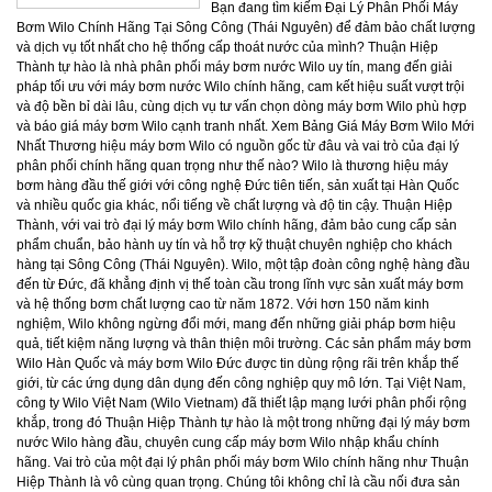
Bạn đang tìm kiếm Đại Lý Phân Phối Máy Bơm Wilo Chính Hãng Tại Sông Công (Thái Nguyên) để đảm bảo chất lượng và dịch vụ tốt nhất cho hệ thống cấp thoát nước của mình? Thuận Hiệp Thành tự hào là nhà phân phối máy bơm nước Wilo uy tín, mang đến giải pháp tối ưu với máy bơm nước Wilo chính hãng, cam kết hiệu suất vượt trội và độ bền bỉ dài lâu, cùng dịch vụ tư vấn chọn dòng máy bơm Wilo phù hợp và báo giá máy bơm Wilo cạnh tranh nhất. Xem Bảng Giá Máy Bơm Wilo Mới Nhất Thương hiệu máy bơm Wilo có nguồn gốc từ đâu và vai trò của đại lý phân phối chính hãng quan trọng như thế nào? Wilo là thương hiệu máy bơm hàng đầu thế giới với công nghệ Đức tiên tiến, sản xuất tại Hàn Quốc và nhiều quốc gia khác, nổi tiếng về chất lượng và độ tin cậy. Thuận Hiệp Thành, với vai trò đại lý máy bơm Wilo chính hãng, đảm bảo cung cấp sản phẩm chuẩn, bảo hành uy tín và hỗ trợ kỹ thuật chuyên nghiệp cho khách hàng tại Sông Công (Thái Nguyên). Wilo, một tập đoàn công nghệ hàng đầu đến từ Đức, đã khẳng định vị thế toàn cầu trong lĩnh vực sản xuất máy bơm và hệ thống bơm chất lượng cao từ năm 1872. Với hơn 150 năm kinh nghiệm, Wilo không ngừng đổi mới, mang đến những giải pháp bơm hiệu quả, tiết kiệm năng lượng và thân thiện môi trường. Các sản phẩm máy bơm Wilo Hàn Quốc và máy bơm Wilo Đức được tin dùng rộng rãi trên khắp thế giới, từ các ứng dụng dân dụng đến công nghiệp quy mô lớn. Tại Việt Nam, công ty Wilo Việt Nam (Wilo Vietnam) đã thiết lập mạng lưới phân phối rộng khắp, trong đó Thuận Hiệp Thành tự hào là một trong những đại lý máy bơm nước Wilo hàng đầu, chuyên cung cấp máy bơm Wilo nhập khẩu chính hãng. Vai trò của một đại lý phân phối máy bơm Wilo chính hãng như Thuận Hiệp Thành là vô cùng quan trọng. Chúng tôi không chỉ là cầu nối đưa sản phẩm chất lượng cao đến tay người tiêu dùng mà còn là đơn vị đảm bảo quyền lợi cho khách hàng thông qua chính sách bảo hành rõ ràng, hỗ trợ kỹ thuật tận tình và cung cấp đầy đủ phụ tùng thay thế chính hãng. Điều này giúp khách hàng hoàn toàn yên tâm về chất lượng và hiệu suất của máy bơm trong suốt quá trình sử dụng. Tại sao nên lựa chọn máy bơm nước Wilo cho gia đình và doanh nghiệp tại Sông Công? Máy bơm Wilo vận hành êm ái và tiết kiệm điện năng như thế nào? Máy bơm Wilo được thiết kế với công nghệ tiên tiến, giảm thiểu độ ồn xuống mức thấp nhất (thường dưới 45 dB), tương đương tiếng nói chuyện thì thầm, và tích hợp các tính năng tiết kiệm điện năng vượt trội, giúp giảm chi phí vận hành đáng kể, có thể lên đến 30% so với bơm thông thường. Một trong những ưu điểm nổi bật khiến bom wilo được ưa chuộng là khả năng vận hành êm ái. Nhờ thiết kế tối ưu về cấu trúc động cơ và vật liệu cao cấp, độ ồn của máy bơm Wilo thường chỉ dao động trong khoảng 40-50 dB. Để dễ hình dung, mức 40 dB tương đương tiếng nói chuyện thì thầm, và 50 dB tương đương tiếng mưa nhẹ. Điều này đặc biệt quan trọng đối với các ứng dụng dân dụng, nơi tiếng ồn có thể gây khó chịu cho sinh hoạt hàng ngày. Không chỉ êm ái, máy bơm nước Wilo còn nổi tiếng về khả năng tiết kiệm điện. Các dòng máy bơm Wilo hiện đại, đặc biệt là các model tích hợp biến tần, có thể điều chỉnh tốc độ quay của động cơ theo nhu cầu thực tế, giúp tối ưu hóa lượng điện tiêu thụ. Theo nghiên cứu của Wilo, việc sử dụng máy bơm biến tần Wilo có thể giúp tiết kiệm từ 20% đến 30% điện năng so với các máy bơm truyền thống hoạt động ở công suất cố định. Ví dụ, một máy bơm wilo 750w với công nghệ biến tần có thể tiêu thụ điện năng tương đương một máy bơm thông thường 500W nhưng mang lại hiệu suất làm việc cao hơn và ổn định hơn. Công nghệ biến tần Wilo tiên tiến mang lại độ bền cao và hiệu suất vượt trội ra sao? Công nghệ biến tần Wilo tiên tiến cho phép máy bơm hoạt động linh hoạt, duy trì áp lực nước ổn định, giảm hao mòn cơ học, từ đó kéo dài độ bền cao của sản phẩm lên gấp 1.5 đến 2 lần so với các dòng bơm truyền thống, đồng thời tối ưu hóa hiệu suất làm việc. Công nghệ biến tần Wilo tiên tiến là một yếu tố then chốt tạo nên sự khác biệt của các sản phẩm Wilo. Thay vì hoạt động ở một tốc độ cố định, bơm biến tần Wilo có khả năng điều chỉnh công suất theo nhu cầu sử dụng nước thực tế. Điều này mang lại nhiều lợi ích vượt trội: Áp lực nước ổn định: Khi có nhiều người sử dụng nước cùng lúc, bơm sẽ tự động tăng công suất để duy trì áp lực, tránh tình trạng nước yếu. Ngược lại, khi nhu cầu thấp, bơm sẽ giảm công suất, tiết kiệm điện. Tăng tuổi thọ sản phẩm: Việc khởi động mềm và hoạt động ở tốc độ phù hợp giúp giảm tải cho động cơ và các bộ phận cơ khí, hạn chế mài mòn, từ đó nâng cao độ bền cao của máy bơm. Các dòng máy bơm tăng áp biến tần Wilo thường có tuổi thọ trung bình cao hơn 50% so với bơm không biến tần. Giảm thiểu tiếng ồn: Hoạt động ở tốc độ thấp hơn khi nhu cầu không cao cũng góp phần làm giảm tiếng ồn phát ra từ máy bơm. Với những ưu điểm này, việc đầu tư vào một chiếc máy bơm tăng áp Wilo hoặc máy bơm biến tần Wilo là một quyết định sáng suốt, mang lại hiệu quả kinh tế lâu dài và trải nghiệm sử dụng tiện nghi cho người dùng tại Sông Công. Các dòng máy bơm Wilo tiêu biểu nào đang được phân phối tại Thuận Hiệp Thành? Bơm tăng áp Wilo có những dòng sản phẩm nào nổi bật? Các dòng bơm tăng áp Wilo nổi bật bao gồm Wilo PB 201EA, Wilo PB 088EA, Wilo PW 251E, Wilo PW 750E, Wilo PWI 200EAH, Wilo PH 251E, Wilo PB 400EA, Wilo PBI L203EA và Wilo Initial Jet 4 4. Đây là các sản phẩm được thiết kế để tăng cường áp lực nước cho các hộ gia đình, biệt thự, nhà hàng, khách sạn, đảm bảo nguồn nước mạnh mẽ và ổn định. Nhu cầu sử dụng nước với áp lực ổn định ngày càng cao, đặc biệt là tại các khu dân cư và công trình thương mại. Bơm tăng áp Wilo là giải pháp hoàn hảo cho vấn đề này. Thuận Hiệp Thành cung cấp đa dạng các dòng máy bơm tăng áp Wilo, từ các model cơ bản đến các dòng tích hợp công nghệ biến tần hiện đại: Dòng PB/PBI (Compact Booster Pump): Đây là dòng máy bơm tăng áp điện tử Wilo được ưa chuộng với thiết kế nhỏ gọn, dễ lắp đặt và vận hành êm ái. Các model tiêu biểu như Wilo PB 201EA (công suất 200W, lưu lượng tối đa 36 lít/phút, cột áp 20m), Wilo PB 088EA (công suất 80W, lưu lượng tối đa 25 lít/phút, cột áp 9m), Wilo PB 400EA (công suất 400W, lưu lượng tối đa 50 lít/phút, cột áp 25m) và Wilo PBI L203EA (công suất 250W, lưu lượng tối đa 40 lít/phút, cột áp 30m). Chúng rất phù hợp cho việc tăng áp lực nước sinh hoạt trong gia đình. Dòng PW/PWI (Pressure Booster Pump): Các sản phẩm như Wilo PW 251E (công suất 250W, lưu lượng tối đa 35 lít/phút, cột áp 30m) và Wilo PW 750E (công suất 750W, lưu lượng tối đa 60 lít/phút, cột áp 40m) cung cấp hiệu suất cao hơn, phù hợp cho các căn hộ lớn, biệt thự hoặc các cơ sở kinh doanh nhỏ. Đặc biệt, Wilo PWI 200EAH là dòng bơm tăng áp tích hợp bình tích áp mini, giúp ổn định áp lực và giảm số lần khởi động/dừng của bơm. Dòng PH (Multistage Pump): Wilo PH 251E là máy bơm ly tâm đa tầng cánh, thường được dùng để đẩy nước lên cao hoặc tăng áp cho các hệ thống lớn hơn, với khả năng tạo áp lực mạnh mẽ. Dòng Initial Jet (Biến tần tích hợp): Các model như Wilo Initial Jet 4 4 là đại diện cho máy bơm tăng áp biến tần Wilo, mang lại khả năng điều chỉnh áp lực thông minh, tiết kiệm điện năng tối ưu và hoạt động cực kỳ êm ái. Ngoài ra, Thuận Hiệp Thành còn cung cấp các phụ kiện như rơ le máy bơm tăng áp Wilo và bình tích áp Wilo để tối ưu hóa hiệu suất của hệ thống bơm. Những dòng bơm đẩy cao Wilo nào phù hợp cho các tòa nhà và công trình tại Sông Công? Bơm đẩy cao Wilo thường là các dòng ly tâm đa tầng cánh như Wilo MHI và Wilo Helix, được thiết kế để vận chuyển nước lên các tầng cao trong các tòa nhà, chung cư, hoặc cung cấp nước cho các hệ thống thủy lợi, công nghiệp với cột áp lớn. Khi cần vận chuyển nước lên cao hoặc đi xa với áp lực mạnh, các dòng bơm đẩy cao Wilo sẽ là lựa chọn tối ưu. Thuận Hiệp Thành cung cấp các dòng bơm đẩy cao mạnh mẽ, bền bỉ: Dòng Wilo MHI: Đây là dòng bơm ly tâm đa tầng cánh nằm ngang, nổi tiếng với hiệu suất cao và độ bền vượt trội. Wilo MHI có thể cung cấp lưu lượng lớn và cột áp cao, phù hợp cho hệ thống cấp nước cho các tòa nhà nhiều tầng, hệ thống tưới tiêu quy mô lớn, hoặc các ứng dụng công nghiệp. Ví dụ, một máy bơm Wilo MHI có thể đạt cột áp lên đến 60-70m với lưu lượng hàng chục mét khối mỗi giờ. Dòng Wilo Helix: Dòng bơm ly tâm đa tầng cánh trục đứng Wilo Helix được thiết kế đặc biệt cho các ứng dụng yêu cầu áp lực cực cao và không gian lắp đặt hạn chế. Chúng thường được sử dụng trong các hệ thống cấp nước cho chung cư cao tầng, hệ thống chữa cháy, hoặc các nhà máy sản xuất. Với vật liệu chế tạo cao cấp như thép không gỉ, Wilo Helix đảm bảo khả năng chống ăn mòn và tuổi thọ hoạt động lâu dài. Các máy bơm có công suất lớn: Ngoài ra, các model máy bơm wilo 400w, máy bơm wilo 750w cũng có thể được sử dụng trong các ứng dụng đẩy cao tùy thuộc vào yêu cầu cụ thể về cột áp và lưu lượng. Để lựa chọn máy bơm nước wilo đẩy cao phù hợp, quý khách hàng nên tham khảo catalogue bơm Wilo hoặc liên hệ trực tiếp với Thuận Hiệp Thành để được tư vấn chi tiết dựa trên nhu cầu thực tế. Dòng bơm nước nóng Wilo nào được sử dụng cho hệ thống tuần hoàn nước nóng? Đối với hệ thống nước nóng, bơm tuần hoàn Wilo là lựa chọn hàng đầu. Các dòng bơm nước nóng Wilo này đảm bảo cung cấp nước nóng liên tục, ổn định và tiết kiệm năng lượng, đặc biệt là các model được thiết kế riêng cho hệ thống bơm hồi nước nóng Wilo. Trong các hệ thống cung cấp nước nóng tập trung cho gia đình, khách sạn, resort hay các khu công nghiệp, việc duy trì nhiệt độ và áp lực nước ổn định là rất quan trọng. Bơm tuần hoàn nước nóng Wilo được thiết kế chuyên biệt cho mục đích này. Nguyên lý hoạt động: Bơm tuần hoàn Wilo hút nước nóng từ điểm cuối của hệ thống đường ống và đẩy ngược trở lại bình chứa hoặc bộ trao đổi nhiệt, đảm bảo nước nóng luôn có sẵn ngay lập tức khi mở vòi, tránh lãng phí nước lạnh ban đầu. Đặc điểm nổi bật: Các dòng máy bơm nước nóng Wilo thường được chế tạo từ vật liệu chống ăn mòn (như thép không gỉ hoặc đồng thau) để chịu được nhiệt độ cao và các tác nhân ăn mòn trong nước nó