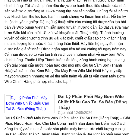
Đại Lý Phân Phối Máy Bơm Wilo
Chiết Khấu Cao Tại Sa Đéc (Đồng
Tháp)
Cập nhật 12/05/2026
Đại Lý Phân Phối Máy Bơm Wilo Chính Hãng Tại Sa Đéc (Đồng Tháp) – Giải Pháp Nước Hoàn Hảo Cho Mọi Công Trình? Bạn đang tìm kiếm một địa chỉ đáng tin cậy để mua sắm các sản phẩm máy bơm nước chất lượng cao tại Sa Đéc, Đồng Tháp? Thuận Hiệp Thành tự hào là đại lý phân phối máy bơm Wilo chính hãng tại Sa Đéc (Đồng Tháp), mang đến giải pháp cấp nước hiệu quả, bền bỉ và tiết kiệm năng lượng cho mọi nhu cầu, từ hộ gia đình đến các dự án công nghiệp lớn. Chúng tôi cam kết cung cấp các dòng máy bơm Wilo nhập khẩu, công nghệ Đức sản xuất tại Hàn Quốc, với dịch vụ hậu mãi uy tín và giá thành cạnh tranh nhất. Xem Bảng Giá Máy Bơm Wilo Mới Nhất Thương hiệu máy bơm Wilo có nguồn gốc từ đâu và vai trò của đại lý phân phối chính hãng quan trọng như thế nào? Máy bơm Wilo là thương hiệu đến từ Đức, nổi tiếng với công nghệ tiên tiến và sản phẩm chất lượng cao, thường được sản xuất tại Hàn Quốc. Vai trò của đại lý phân phối chính hãng như Thuận Hiệp Thành là đảm bảo khách hàng nhận được sản phẩm đúng chất lượng, có nguồn gốc rõ ràng và được hưởng đầy đủ chính sách bảo hành, hỗ trợ kỹ thuật từ nhà sản xuất. Wilo, một tập đoàn công nghệ hàng đầu thế giới có trụ sở tại Dortmund, Đức, đã khẳng định vị thế của mình trong lĩnh vực công nghệ bơm với hơn 150 năm kinh nghiệm. Các sản phẩm máy bơm Wilo nổi tiếng với sự kết hợp hoàn hảo giữa kỹ thuật Đức tinh xảo và quy trình sản xuất hiện đại, thường được đặt tại các nhà máy uy tín như ở Hàn Quốc, đảm bảo tiêu chuẩn chất lượng toàn cầu. Tại Việt Nam, công ty Wilo Việt Nam đã và đang phát triển mạnh mẽ, cung cấp các giải pháp bơm toàn diện cho nhiều ngành nghề. Việc lựa chọn một đại lý máy bơm Wilo chính hãng không chỉ giúp bạn tránh được rủi ro mua phải hàng giả, hàng kém chất lượng mà còn đảm bảo quyền lợi về bảo hành, sửa chữa và tư vấn chuyên sâu. Thuận Hiệp Thành, với tư cách là nhà phân phối máy bơm nước Wilo uy tín, cam kết mang đến những giá trị tốt nhất cho khách hàng tại Sa Đéc và toàn khu vực Đồng Tháp. Tại sao máy bơm nước Wilo lại là lựa chọn hàng đầu cho các ứng dụng cấp nước hiện đại? Máy bơm Wilo được ưa chuộng nhờ khả năng vận hành êm ái, tiết kiệm điện năng vượt trội, độ bền cao và tích hợp công nghệ biến tần tiên tiến, mang lại hiệu suất tối ưu và tuổi thọ lâu dài. Sự lựa chọn máy bơm nước Wilo chính hãng không chỉ là đầu tư vào một thiết bị, mà là đầu tư vào hiệu quả và sự an tâm lâu dài. Các dòng máy bơm wilo nhập khẩu nổi bật với những ưu điểm vượt trội: Vận hành êm ái, giảm thiểu tiếng ồn: Một trong những điểm mạnh lớn nhất của bom wilo là khả năng hoạt động cực kỳ êm ái. Với công nghệ giảm rung tiên tiến và thiết kế tối ưu, độ ồn của các dòng bơm sinh hoạt thường chỉ ở mức 40-50 dB, tương đương với tiếng nói chuyện bình thường, không gây khó chịu cho người sử dụng, đặc biệt phù hợp cho các khu dân cư hay văn phòng. Tiết kiệm điện năng vượt trội: Wilo luôn đi đầu trong việc phát triển các giải pháp tiết kiệm năng lượng. Nhiều mẫu máy bơm biến tần Wilo có khả năng điều chỉnh công suất theo nhu cầu thực tế, giúp giảm lượng điện tiêu thụ đến 30-50% so với các dòng bơm truyền thống. Ví dụ, một máy bơm biến tần Wilo có thể tự động giảm vòng quay khi áp lực nước đủ, từ đó tối ưu hóa hiệu suất và giảm chi phí vận hành đáng kể cho gia đình hoặc doanh nghiệp. Độ bền cao, tuổi thọ kéo dài: Được sản xuất từ vật liệu cao cấp như thép không gỉ, gang đúc chịu lực và các linh kiện điện tử chất lượng, may bom wilo có khả năng chống ăn mòn, chịu nhiệt tốt và hoạt động ổn định trong nhiều điều kiện môi trường khắc nghiệt. Theo thống kê của Wilo, tuổi thọ trung bình của một máy bơm Wilo có thể lên đến 10-15 năm nếu được bảo trì đúng cách, cao hơn đáng kể so với các sản phẩm thông thường. Công nghệ biến tần Wilo tiên tiến: Đây là công nghệ cốt lõi giúp máy bơm tăng áp biến tần Wilo điều chỉnh tốc độ động cơ linh hoạt, duy trì áp lực nước ổn định mà không cần khởi động/dừng liên tục. Điều này không chỉ giúp tiết kiệm điện mà còn kéo dài tuổi thọ của động cơ và hệ thống đường ống. Các dòng bơm biến tần Wilo như Wilo Smart Controller hay Wilo-Helix EXCEL là minh chứng rõ ràng cho sự đổi mới này. Các dòng máy bơm Wilo tiêu biểu nào đang được phân phối tại đại lý Thuận Hiệp Thành? Thuận Hiệp Thành cung cấp đa dạng các dòng máy bơm Wilo, bao gồm bơm tăng áp, bơm đẩy cao, bơm tuần hoàn nước nóng, bơm chìm và các giải pháp bơm chuyên dụng khác, đáp ứng mọi nhu cầu từ sinh hoạt đến công nghiệp. Những dòng bơm tăng áp Wilo nào phù hợp cho gia đình và công nghiệp? Wilo cung cấp các dòng bơm tăng áp phổ biến như PB Series (PB-201EA, PB-088EA, PB-400EA) cho gia đình, và các dòng tích hợp biến tần như Wilo-PW cho hiệu suất cao hơn, ổn định áp lực nước. Các dòng bơm tăng áp wilo là giải pháp lý tưởng để khắc phục tình trạng nước yếu, đảm bảo áp lực nước mạnh mẽ và ổn định cho mọi thiết bị trong nhà. Thuận Hiệp Thành hiện đang phân phối các model tiêu biểu: Wilo PB Series (PB-201EA, PB-088EA, PB-400EA): Đây là những dòng máy bơm tăng áp điện tử Wilo tự động, hoạt động êm ái và bền bỉ. Ví dụ, Wilo PB-201EA với công suất 200W, lưu lượng tối đa 36 lít/phút, phù hợp cho gia đình có 1-2 phòng tắm. Wilo PB-088EA (80W) lý tưởng cho các căn hộ nhỏ, trong khi Wilo PB-400EA (400W) có thể đáp ứng nhu cầu cho biệt thự hoặc nhà phố nhiều tầng. Các dòng này tích hợp rơ le điện tử, giúp bơm hoạt động chính xác và an toàn. Wilo PW Series (PW-251E, PW-750E): Dòng máy bơm nước tăng áp Wilo này được thiết kế để cung cấp áp lực ổn định cho các hệ thống lớn hơn. Wilo PW-251E (250W) và Wilo PW-750E (750W) là lựa chọn tuyệt vời cho các tòa nhà văn phòng nhỏ, nhà hàng hoặc biệt thự cao cấp, nơi đòi hỏi lưu lượng và áp lực cao hơn. Wilo PWI Series (PWI-200EAH): Đây là dòng máy bơm tăng áp biến tần Wilo cao cấp, mang lại hiệu quả năng lượng tối đa và khả năng duy trì áp lực cực kỳ ổn định. Công nghệ biến tần giúp bơm điều chỉnh công suất liên tục, tiết kiệm điện năng đến 40% so với bơm thông thường. Wilo PBI Series (PBI-L203EA): Dòng bơm tăng áp tích hợp bình tích áp Wilo, giúp giảm số lần khởi động/tắt của bơm, tăng tuổi thọ và duy trì áp lực ổn định hơn. Các dòng bơm đẩy cao Wilo được ứng dụng trong những trường hợp nào? Bơm đẩy cao Wilo, như dòng Wilo Initial Jet và Wilo MHI, được thiết kế để bơm nước từ giếng, bể ngầm lên các tầng cao hoặc bồn chứa trên mái, đảm bảo nguồn nước ổn định cho sinh hoạt và tưới tiêu. Khi cần đẩy nước lên cao hoặc vận chuyển nước đi xa, các dòng bơm đẩy cao Wilo là lựa chọn không thể thiếu. Chúng tôi cung cấp: Wilo Initial Jet Series (Initial Jet 4-4): Đây là dòng bơm tự mồi, lý tưởng để hút nước từ giếng khoan, giếng đào có độ sâu vừa phải hoặc bể chứa ngầm và đẩy lên các tầng cao. Với công suất 750W, Wilo Initial Jet 4-4 có thể đạt cột áp tối đa khoảng 45m, đáp ứng tốt nhu cầu cho nhà 3-4 tầng. Wilo MHI Series: Các dòng Wilo MHI là bơm ly tâm đa tầng cánh, được thiết kế để cung cấp lưu lượng và cột áp lớn, rất phù hợp cho các tòa nhà cao tầng, hệ thống tưới tiêu quy mô lớn hoặc các ứng dụng công nghiệp. Ví dụ, Wilo MHI 204 (550W) có thể đẩy nước lên tới 50m, trong khi Wilo MHI 406 (1100W) có thể đạt cột áp 60m với lưu lượng lớn hơn. Wilo Helix Series: Dòng bơm trục đứng đa tầng cánh Wilo Helix được thiết kế cho các ứng dụng đòi hỏi áp lực cực cao và lưu lượng lớn, như hệ thống cấp nước cho chung cư, khách sạn, nhà máy hoặc bơm chữa cháy wilo. Hiệu suất cao và độ bền vượt trội là điểm mạnh của dòng này. Giải pháp bơm nước nóng và tuần hoàn hiệu quả với Wilo? Để đảm bảo nước nóng luôn sẵn sàng và tuần hoàn hiệu quả trong hệ thống, Wilo cung cấp các dòng bơm tuần hoàn chuyên dụng như Wilo-Star-Z và Wilo-Stratos PICO, giúp tiết kiệm năng lượng và tăng sự tiện nghi. Trong các hệ thống cấp nước nóng, đặc biệt là ở các hộ gia đình, khách sạn hay khu nghỉ dưỡng, việc duy trì nhiệt độ và áp lực nước nóng ổn định là rất quan trọng. Các dòng bơm nước nóng Wilo và bơm tuần hoàn Wilo là giải pháp tối ưu: Bơm tuần hoàn nước nóng Wilo-Star-Z Series: Dòng bơm này được thiết kế đặc biệt để tuần hoàn nước nóng trong các hệ thống nước sinh hoạt, đảm bảo nước nóng luôn có sẵn ngay lập tức tại vòi mà không cần chờ đợi. Điều này không chỉ tăng sự tiện nghi mà còn giúp tiết kiệm nước đáng kể. Ví dụ, Wilo-Star-Z 15 TT với bộ hẹn giờ và điều khiển nhiệt độ tích hợp, công suất chỉ khoảng 25W, có thể giảm thiểu lãng phí nước và năng lượng. Bơm hồi nước nóng Wilo-Stratos PICO: Đây là dòng bơm tuần hoàn hiệu suất cao với động cơ EC, tiết kiệm năng lượng tối đa. Với khả năng tự động điều chỉnh lưu lượng theo nhu cầu, Wilo-Stratos PICO là lựa chọn hoàn hảo cho các hệ thống sưởi ấm và nước nóng quy mô lớn, giúp giảm chi phí vận hành đến 90% so với bơm truyền thống. Các dòng bơm chuyên dụng khác của Wilo có những ứng dụng nào? Ngoài các dòng bơm phổ biến, Wilo còn cung cấp bơm chìm nước thải, bơm hỏa tiễn, bơm hóa chất và bơm từ, phục vụ các nhu cầu đặc biệt trong xử lý nước thải, khai thác nước ngầm và công nghiệp. Để đáp ứng các nhu cầu chuyên biệt, Wilo còn phát triển nhiều dòng bơm khác: Bơm chìm Wilo (Máy bơm chìm nước thải Wilo): Các dòng bơm chìm Wilo, đặc biệt là máy bơm chìm nước thải Wilo như Wilo-Drain, được thiết kế để xử lý nước thải sinh hoạt, công nghiệp có chứa chất rắn. Với khả năng hoạt động bền bỉ trong môi trường khắc nghiệt, chúng là lựa chọn hàng đầu cho các hệ thống thoát nước, trạm bơm xử lý nước thải. Bơm hỏa tiễn Wilo: Dòng bơm này chuyên dùng cho giếng khoan sâu, với thiết kế dạng hình trụ dài để thả chìm xuống lòng giếng. Bơm hỏa tiễn Wilo đảm bảo cung cấp nguồn nước sạch từ sâu lòng đất lên mặt đất với hiệu suất cao. Bơm hóa chất Wilo (Máy bơm hóa chất dạng từ Wilo): Đối với các ứng dụng công nghiệp cần bơm các loại hóa chất ăn mòn, độc hại, máy bơm hóa chất Wilo, đặc biệt là máy bơm hóa chất dạng từ Wilo hay bơm từ Wilo, là giải pháp an toàn và hiệu quả. Công nghệ bơm từ không có phớt cơ khí, loại bỏ hoàn toàn nguy cơ rò rỉ, bảo vệ môi trường và an toàn cho người vận hành. Làm thế nào để cập nhật bảng giá máy bơm Wilo mới nhất và tìm kiếm