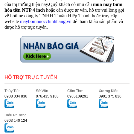
của thị trường hiện nay.Quý khách có nhu cầu
mua máy bơm
hỏa tiễn NTP 4 inch
hoặc cần được tư vấn, hỗ trợ vui lòng gọi
về hotline công ty TNHH Thuận Hiệp Thành hoặc truy cập
website
maybomnuocchinhhang.vn
để tham khảo sản phẩm và
được hỗ trợ trực tuyến.
HỖ TRỢ
TRỰC TUYẾN
Thủy Tiên
Sở Vân
Cẩm Thơ
Xương Kiên
0908 034 836
076.435.9188
0965109291
0901 375 836
Diệu Phương
0903 140 124