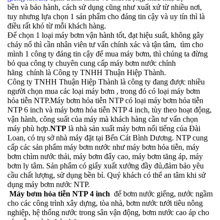
bền và bảo hành, cách sử dụng cũng như xuất xứ từ nhiều nơi,
tuy nhưng lựa chọn 1 sản phẩm cho đáng tin cậy và uy tín thì là
điều rất khó từ mỗi khách hàng.
Để chọn 1 loại máy bơm vận hành tốt, đạt hiệu suất, không gây
cháy nổ thì cần nhân viên tư vấn chính xác và tận tâm, tìm cho
mình 1 công ty đáng tin cậy để mua máy bơm, thì chúng ta đừng
bỏ qua công ty chuyên cung cấp máy bơm nước chính
hãng chính là Công ty TNHH Thuận Hiệp Thành.
Công ty TNHH Thuận Hiệp Thành là công ty đang được nhiều
người chọn mua các loại máy bơm , trong đó có loại máy bơm
hỏa tiễn NTP.
Máy bơm hỏa tiễn NTP có loại máy bơm hỏa tiễn
NTP 6 inch và máy bơm hỏa tiễn NTP 4 inch, tùy theo hoạt động,
vận hành, công suất của máy mà khách hàng cần tư vấn chọn
máy phù hợp.
NTP
là nhà sản xuất máy bơm nổi tiếng của Đài
Loan, có trụ sở nhà máy đặt tại Bến Cát Bình Dương. NTP cung
cấp các sản phẩm máy bơm nước như máy bơm hỏa tiễn, máy
bơm chìm nước thải, máy bơm đẩy cao, máy bơm tăng áp, máy
bơm ly tâm. Sản phẩm có giấy xuất xưởng đầy đủ,đảm bảo yêu
cầu chất lượng, sử dụng bền bỉ. Quý khách có thể an tâm khi sử
dụng máy bơm nước NTP.
Máy bơm hỏa tiễn NTP 4 inch
để bơm nước giếng, nước ngầm
cho các công trình xây dựng, tòa nhà, bơm nước tưới tiêu nông
nghiệp, hệ thống nước trong sân vận động, bơm nước cao áp cho