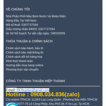
VỀ CHÚNG TÔI
Nhà Phân Phối Máy Bơm Nước Và Motor Điện
Hàng Đầu Tại Việt Nam
Mã số thuế: 0307737594
Giấy chứng nhận ĐKKD: 0307737594
do Sở Kế hoạch Tư vấn cấp ngày: 19/03/2009
THỎA THUẬN & CHÍNH SÁCH
Chính sách bảo hành, bảo trì.
Chính sách bảo mật thông tin
Chính sách đổi trả hàng hóa
Hình thức thanh toán
Hướng dẫn mua hàng online
Phương thức vận chuyển
CÔNG TY TNHH THUẬN HIỆP THÀNH
Email:
tht.thuytien@gmail.com
Hotline : 0908.034.836
(zalo)
Chi nhánh TPHCM :1129/3 Lạc Long Quân , Phường Bảy Hiền TPHCM
Kho: 21/20/77-79 Lê Công Phép, Khu Phố 38, P. An Lạc, Tp HCM