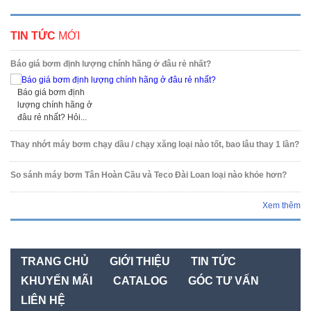
TIN TỨC
MỚI
Báo giá bơm định lượng chính hãng ở đâu rẻ nhất?
Báo giá bơm định
lượng chính hãng ở
đâu rẻ nhất? Hỏi...
Thay nhớt máy bơm chạy dầu / chạy xăng loại nào tốt, bao lâu thay 1 lần?
So sánh máy bơm Tân Hoàn Cầu và Teco Đài Loan loại nào khỏe hơn?
Xem thêm
TRANG CHỦ
GIỚI THIỆU
TIN TỨC
KHUYẾN MÃI
CATALOG
GÓC TƯ VẤN
LIÊN HỆ