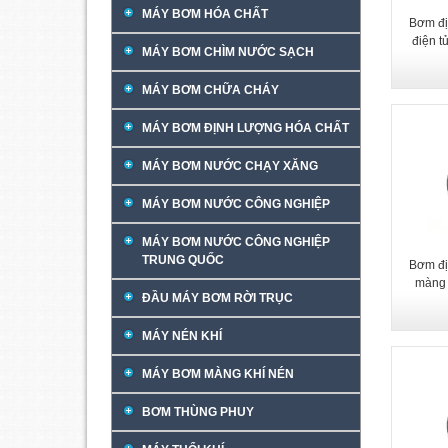
MÁY BƠM HÓA CHẤT
Bơm đị
điện t
MÁY BƠM CHÌM NƯỚC SẠCH
MÁY BƠM CHỮA CHÁY
MÁY BƠM ĐỊNH LƯỢNG HÓA CHẤT
MÁY BƠM NƯỚC CHẠY XĂNG
MÁY BƠM NƯỚC CÔNG NGHIỆP
MÁY BƠM NƯỚC CÔNG NGHIỆP
TRUNG QUỐC
Bơm đị
màng
ĐẦU MÁY BƠM RỜI TRỤC
MÁY NÉN KHÍ
MÁY BƠM MÀNG KHÍ NÉN
BƠM THÙNG PHUY