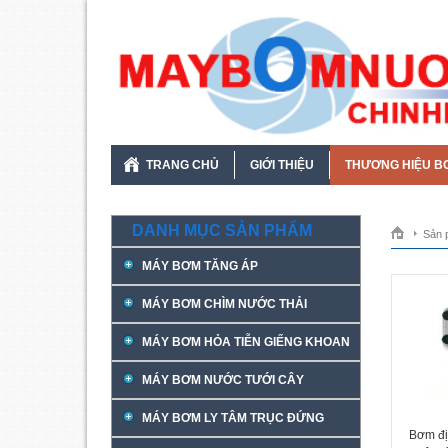
TRANG CHỦ
GIỚI THIỆU
THƯƠNG HIỆU B
DANH MỤC SẢN PHẨM
Sản 
MÁY BƠM TĂNG ÁP
MÁY BƠM CHÌM NƯỚC THẢI
MÁY BƠM HỎA TIỄN GIẾNG KHOAN
MÁY BƠM NƯỚC TƯỚI CÂY
MÁY BƠM LY TÂM TRỤC ĐỨNG
Bơm đị