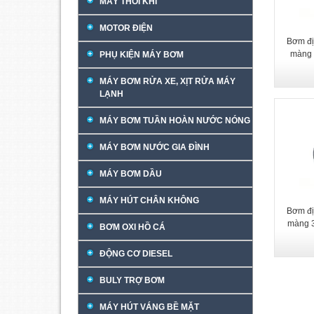
MÁY THỔI KHÍ
MOTOR ĐIỆN
Bơm đị
màng
PHỤ KIỆN MÁY BƠM
MÁY BƠM RỬA XE, XỊT RỬA MÁY
LẠNH
MÁY BƠM TUẦN HOÀN NƯỚC NÓNG
MÁY BƠM NƯỚC GIA ĐÌNH
MÁY BƠM DẦU
MÁY HÚT CHÂN KHÔNG
Bơm đị
màng 
BƠM OXI HỒ CÁ
ĐỘNG CƠ DIESEL
BULY TRỢ BƠM
MÁY HÚT VÁNG BỀ MẶT