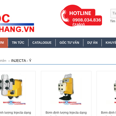
0908.034.836
Tìm 
(zalo)
ƠM
TIN TỨC
CATALOGUE
GÓC TƯ VẤN
DỰ ÁN
KHUYẾ
INJECTA - Ý
phẩm
nh lượng Injecta dạng
Bơm định lượng Injecta dạng
Bơm định 