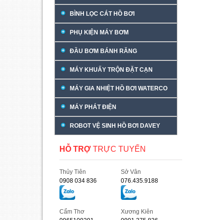
BÌNH LỌC CÁT HỒ BƠI
PHỤ KIỆN MÁY BƠM
ĐẦU BƠM BÁNH RĂNG
MÁY KHUẤY TRỘN ĐẶT CẠN
MÁY GIA NHIỆT HỒ BƠI WATERCO
MÁY PHÁT ĐIỆN
ROBOT VỆ SINH HỒ BƠI DAVEY
HỖ TRỢ
TRỰC TUYẾN
Thủy Tiên
Sở Vân
0908 034 836
076.435.9188
Cẩm Thơ
Xương Kiên