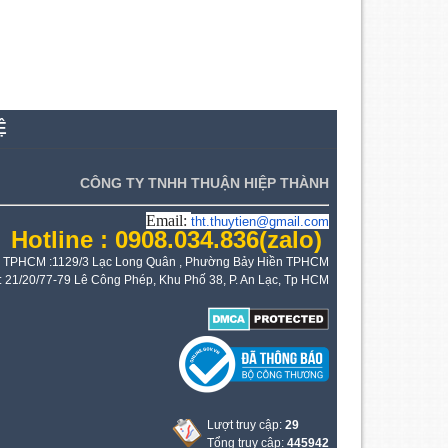
Ệ
CÔNG TY TNHH THUẬN HIỆP THÀNH
Email:
tht.thuytien@gmail.com
Hotline : 0908.034.836
(zalo)
 TPHCM :1129/3 Lạc Long Quân , Phường Bảy Hiền TPHCM
: 21/20/77-79 Lê Công Phép, Khu Phố 38, P. An Lạc, Tp HCM
Lượt truy cập:
29
Tổng truy cập:
445942