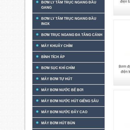
điện 
BƠM LY TÂM TRỤC NGANG ĐẦU
GANG
BƠM LY TÂM TRỤC NGANG ĐẦU
INOX
BƠM TRỤC NGANG ĐA TẦNG CÁNH
MÁY KHUẤY CHÌM
BÌNH TÍCH ÁP
Bơm đị
BƠM SỤC KHÍ CHÌM
điện 
MÁY BƠM TỰ HÚT
MÁY BƠM NƯỚC BỂ BƠI
MÁY BƠM NƯỚC HÚT GIẾNG SÂU
MÁY BƠM NƯỚC ĐẨY CAO
MÁY BƠM HÚT BÙN