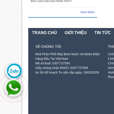
Đài Loan loại nào khỏe hơn?
Xem thêm
TRANG CHỦ
GIỚI THIỆU
TIN TỨC
VỀ CHÚNG TÔI
TH
Nhà Phân Phối Máy Bơm Nước Và Motor Điện
Chín
Hàng Đầu Tại Việt Nam
Chín
Mã số thuế: 0307737594
Chín
Giấy chứng nhận ĐKKD: 0307737594
Hình
do Sở Kế hoạch Tư vấn cấp ngày: 19/03/2009
Hướ
Phư