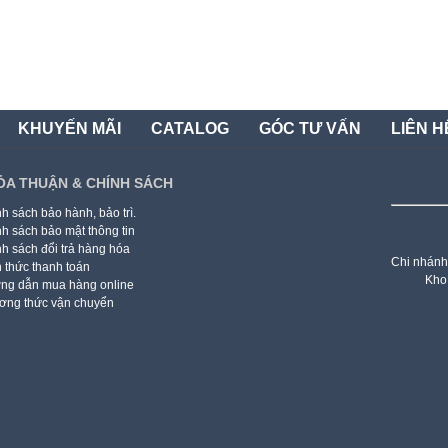
KHUYẾN MÃI
CATALOG
GÓC TƯ VẤN
LIÊN H
ỎA THUẬN & CHÍNH SÁCH
h sách bảo hành, bảo trì.
h sách bảo mật thông tin
h sách đổi trả hàng hóa
Chi nhánh
 thức thanh toán
Kho
ng dẫn mua hàng online
ơng thức vận chuyển