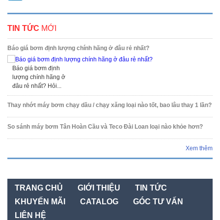
TIN TỨC
MỚI
Báo giá bơm định lượng chính hãng ở đâu rẻ nhất?
Báo giá bơm định
lượng chính hãng ở
đâu rẻ nhất? Hỏi...
Thay nhớt máy bơm chạy dầu / chạy xăng loại nào tốt, bao lâu thay 1 lần?
So sánh máy bơm Tân Hoàn Cầu và Teco Đài Loan loại nào khỏe hơn?
Xem thêm
TRANG CHỦ
GIỚI THIỆU
TIN TỨC
KHUYẾN MÃI
CATALOG
GÓC TƯ VẤN
LIÊN HỆ