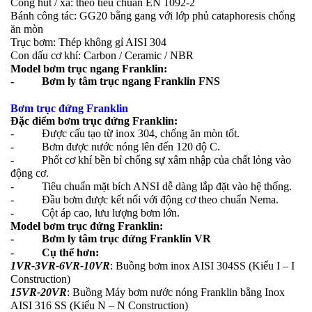
Cổng hút / xả: theo tiêu chuẩn EN 1092-2
Bánh công tác: GG20 bằng gang với lớp phủ cataphoresis chống
ăn mòn
Trục bơm: Thép không gỉ AISI 304
Con dấu cơ khí: Carbon / Ceramic / NBR
Model bơm trục ngang Franklin:
- Bơm ly tâm trục ngang Franklin FNS
Bơm trục đứng Franklin
Đặc điểm bơm trục đứng Franklin:
- Được cấu tạo từ inox 304, chống ăn mòn tốt.
- Bơm được nước nóng lên đến 120 độ C.
- Phốt cơ khí bền bỉ chống sự xâm nhập của chất lỏng vào
động cơ.
- Tiêu chuẩn mặt bích ANSI dễ dàng lắp đặt vào hệ thống.
- Đầu bơm được kết nối với động cơ theo chuẩn Nema.
- Cột áp cao, lưu lượng bơm lớn.
Model bơm trục đứng Franklin:
- Bơm ly tâm trục đứng Franklin VR
-
Cụ thể hơn:
1VR-3VR-6VR-10VR
: Buồng bơm inox AISI 304SS (Kiểu I – I
Construction)
15VR-20VR
: Buồng Máy bơm nước nóng Franklin bằng Inox
AISI 316 SS (Kiểu N – N Construction)