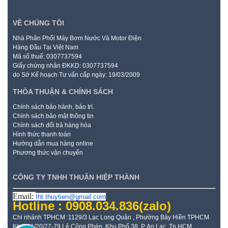
VỀ CHÚNG TÔI
Nhà Phân Phối Máy Bơm Nước Và Motor Điện
Hàng Đầu Tại Việt Nam
Mã số thuế: 0307737594
Giấy chứng nhận ĐKKD: 0307737594
do Sở Kế hoạch Tư vấn cấp ngày: 19/03/2009
THỎA THUẬN & CHÍNH SÁCH
Chính sách bảo hành, bảo trì.
Chính sách bảo mật thông tin
Chính sách đổi trả hàng hóa
Hình thức thanh toán
Hướng dẫn mua hàng online
Phương thức vận chuyển
CÔNG TY TNHH THUẬN HIỆP THÀNH
Email:
tht.thuytien@gmail.com
Hotline : 0908.034.836
(zalo)
Chi nhánh TPHCM :1129/3 Lạc Long Quân , Phường Bảy Hiền TPHCM
Kho: 21/20/77-79 Lê Công Phép, Khu Phố 38, P. An Lạc, Tp HCM