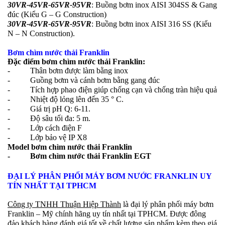
30VR-45VR-65VR-95VR
: Buồng bơm inox AISI 304SS & Gang
đúc (Kiểu G – G Construction)
30VR-45VR-65VR-95VR
: Buồng bơm inox AISI 316 SS (Kiểu
N – N Construction).
Bơm chìm nước thải Franklin
Đặc điểm bơm chìm nước thải Franklin:
- Thân bơm được làm bằng inox
- Guồng bơm và cánh bơm bằng gang đúc
- Tích hợp phao điện giúp chống cạn và chống tràn hiệu quả
- Nhiệt độ lỏng lên đến 35 ° C.
- Giá trị pH Q: 6-11.
- Độ sâu tối đa: 5 m.
- Lớp cách điện F
- Lớp bảo vệ IP X8
Model bơm chìm nước thải Franklin
- Bơm chìm nước thải Franklin EGT
ĐẠI LÝ PHÂN PHỐI MÁY BƠM NƯỚC FRANKLIN UY
TÍN NHẤT TẠI TPHCM
Công ty TNHH Thuận Hiệp Thành
là đại lý phân phối máy bơm
Franklin – Mỹ chính hãng uy tín nhất tại TPHCM. Được đông
đảo khách hàng đánh giá tốt về chất lượng sản phẩm kèm theo giá