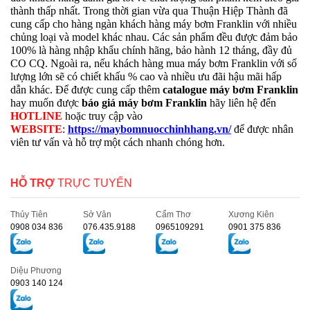
thành thấp nhất. Trong thời gian vừa qua Thuận Hiệp Thành đã
cung cấp cho hàng ngàn khách hàng máy bơm Franklin với nhiều
chủng loại và model khác nhau. Các sản phẩm đều được đảm bảo
100% là hàng nhập khẩu chính hãng, bảo hành 12 tháng, đầy đủ
CO CQ. Ngoài ra, nếu khách hàng mua máy bơm Franklin với số
lượng lớn sẽ có chiết khấu % cao và nhiều ưu đãi hậu mãi hấp
dẫn khác. Để được cung cấp thêm
catalogue máy bơm Franklin
hay muốn được
báo giá máy bơm Franklin
hãy liên hệ đến
HOTLINE
hoặc truy cập vào
WEBSITE
:
https://maybomnuocchinhhang.vn/
để được nhân
viên tư vấn và hỗ trợ một cách nhanh chóng hơn.
HỖ TRỢ
TRỰC TUYẾN
Thủy Tiên
Sở Vân
Cẩm Thơ
Xương Kiên
0908 034 836
076.435.9188
0965109291
0901 375 836
Diệu Phương
0903 140 124