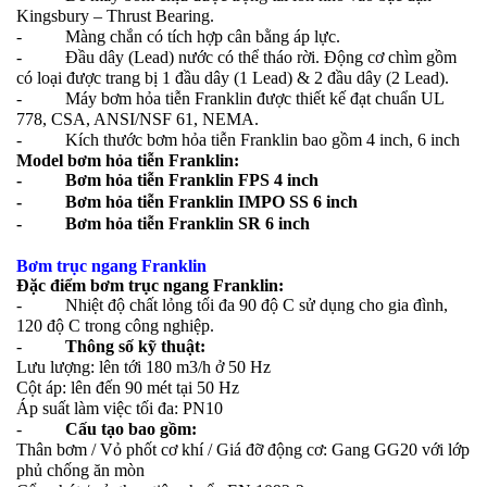
Kingsbury – Thrust Bearing.
- Màng chắn có tích hợp cân bằng áp lực.
- Đầu dây (Lead) nước có thể tháo rời. Động cơ chìm gồm
có loại được trang bị 1 đầu dây (1 Lead) & 2 đầu dây (2 Lead).
- Máy bơm hỏa tiễn Franklin được thiết kế đạt chuẩn UL
778, CSA, ANSI/NSF 61, NEMA.
- Kích thước bơm hỏa tiễn Franklin bao gồm 4 inch, 6 inch
Model bơm hỏa tiễn Franklin:
- Bơm hỏa tiễn Franklin FPS 4 inch
- Bơm hỏa tiễn Franklin IMPO SS 6 inch
- Bơm hỏa tiễn Franklin SR 6 inch
Bơm trục ngang Franklin
Đặc điểm bơm trục ngang Franklin:
- Nhiệt độ chất lỏng tối đa 90 độ C sử dụng cho gia đình,
120 độ C trong công nghiệp.
-
Thông số kỹ thuật:
Lưu lượng: lên tới 180 m3/h ở 50 Hz
Cột áp: lên đến 90 mét tại 50 Hz
Áp suất làm việc tối đa: PN10
-
Cấu tạo bao gồm:
Thân bơm / Vỏ phốt cơ khí / Giá đỡ động cơ: Gang GG20 với lớp
phủ chống ăn mòn