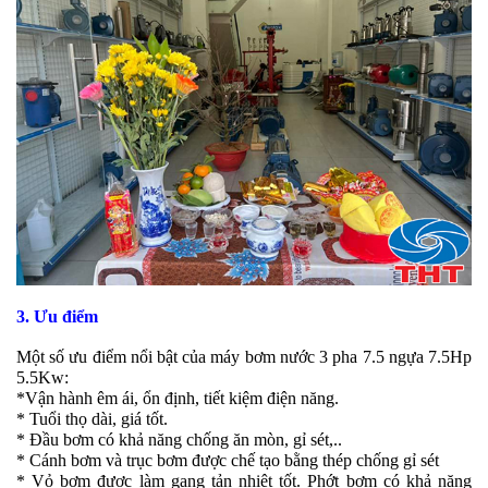
3.
Ưu điểm
Một số ưu điểm nổi bật của máy bơm nước 3 pha 7.5 ngựa 7.5Hp
5.5Kw:
*Vận hành êm ái, ổn định, tiết kiệm điện năng.
* Tuổi thọ dài, giá tốt.
* Đầu bơm có khả năng chống ăn mòn, gỉ sét,..
* Cánh bơm và trục bơm được chế tạo bằng thép chống gỉ sét
* Vỏ bơm được làm gang tản nhiệt tốt. Phớt bơm có khả năng