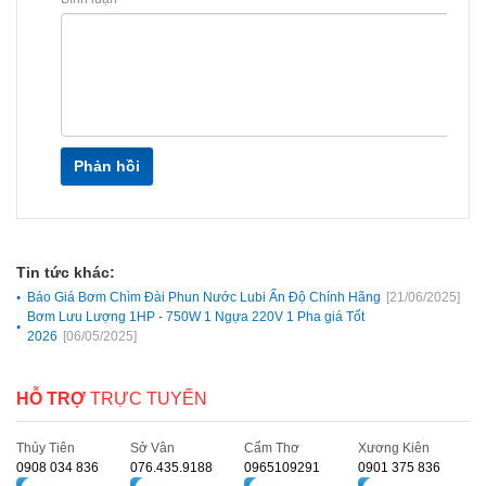
Phản hồi
Tin tức khác:
Báo Giá Bơm Chìm Đài Phun Nước Lubi Ấn Độ Chính Hãng
[21/06/2025]
Bơm Lưu Lượng 1HP - 750W 1 Ngựa 220V 1 Pha giá Tốt
2026
[06/05/2025]
HỖ TRỢ
TRỰC TUYẾN
Thủy Tiên
Sở Vân
Cẩm Thơ
Xương Kiên
0908 034 836
076.435.9188
0965109291
0901 375 836