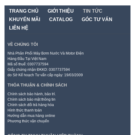
TRANG CHỦ
GIỚI THIỆU
TIN TỨC
KHUYẾN MÃI
CATALOG
GÓC TƯ VẤN
LIÊN HỆ
VỀ CHÚNG TÔI
Nhà Phân Phối Máy Bơm Nước Và Motor Điện
Hàng Đầu Tại Việt Nam
Mã số thuế: 0307737594
Giấy chứng nhận ĐKKD: 0307737594
do Sở Kế hoạch Tư vấn cấp ngày: 19/03/2009
THỎA THUẬN & CHÍNH SÁCH
Chính sách bảo hành, bảo trì.
Chính sách bảo mật thông tin
Chính sách đổi trả hàng hóa
Hình thức thanh toán
Hướng dẫn mua hàng online
Phương thức vận chuyển