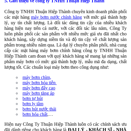
5
. Giới thiệu về công ty TNHH Thuận Hiệp Thành
Công ty TNHH Thuận Hiệp Thành chuyên kinh doanh phân phối
các mặt hàng
máy bơm nước chính hãng
với mức giá thành hợp
lý, uy tín chất lượng. Là đối tác đáng tin cậy của nhiều khách
hàng hiện nay trên cả nước, với các đối tác lâu năm, Công Ty
luôn phân phối các sản phẩm với nhiều mức giá ưu đãi nhất cho
khách hàng, xây dựng niềm tín và độ tin cậy về chất lượng sản
phẩm trong nhiều năm qua. Là đại lý chuyên phân phối, nhà cung
cấp các mặt hàng máy bơm chính hãng công ty TNHH Thuận
Hiệp Thành cam đoan với quý khách hàng sẽ mang lại những sản
phẩm máy bơm có mức giá thành hợp lý, mẫu mã đa dạng, chất
lượng tốt. Các chuẩn loại máy bơm theo công dụng như:
máy bơm chìm,
máy bơm hỏa tiễn
máy bơm đẩy cao
máy bơm tăng áp
bơm tự hút
bơm ly tâm
bơm hút nước thải
bơm hóa chất
,
…
Hiện nay Công Ty Thuận Hiệp Thành luôn có các chính sách ưu
đãi dành riêng cho khách hàng là
ĐẠI LÝ - KHÁCH SĨ - NHÀ