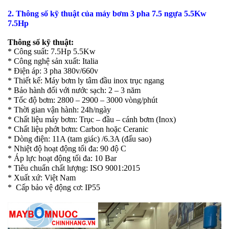
2. Thông số kỹ thuật của máy bơm 3 pha
7.5 ngựa
5.5Kw
7.5Hp
Thông số kỹ thuật:
* Công suất: 7.5Hp 5.5Kw
* Công nghệ sản xuất: Italia
* Điện áp: 3 pha 380v/660v
* Thiết kế: Máy bơm ly tâm đầu inox trục ngang
* Bảo hành đối với nước sạch: 2 – 3 năm
* Tốc độ bơm: 2800 – 2900 – 3000 vòng/phút
* Thời gian vận hành: 24h/ngày
* Chất liệu máy bơm: Trục – đầu – cánh bơm (Inox)
* Chất liệu phớt bơm: Carbon hoặc Ceranic
* Dòng điện: 11A (tam giác) /6.3A (đấu sao)
* Nhiệt độ hoạt động tối đa: 90 độ C
* Áp lực hoạt động tối đa: 10 Bar
* Tiêu chuẩn chất lượng: ISO 9001:2015
* Xuất xứ: Việt Nam
* Cấp bảo vệ động cơ: IP55