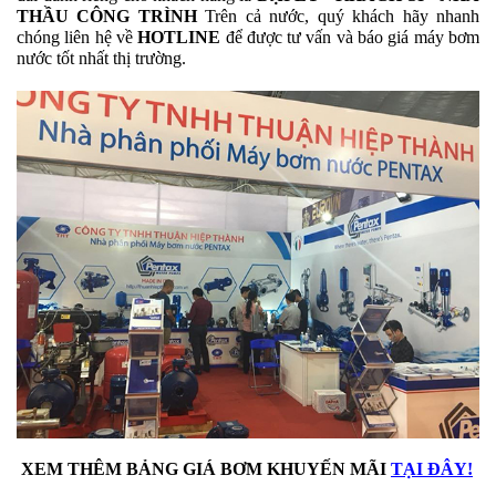
THẦU CÔNG TRÌNH
Trên cả nước, quý khách hãy nhanh
chóng liên hệ về
HOTLINE
để được tư vấn và báo giá máy bơm
nước tốt nhất thị trường.
XEM THÊM BẢNG GIÁ BƠM KHUYẾN MÃI
TẠI ĐÂY!