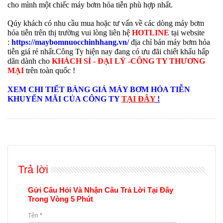
cho mình một chiếc máy bơm hỏa tiễn phù hợp nhất.
Qúy khách có nhu cầu mua hoặc tư vấn về các dòng máy bơm
hỏa tiễn trên thị trường vui lòng liên hệ
HOTLINE
tại website
:
https://maybomnuocchinhhang.vn/
địa chỉ bán máy bơm hỏa
tiễn giá rẻ nhất.Công Ty hiện nay đang có ưu đãi chiết khấu hấp
dãn dành cho
KHÁCH SỈ - ĐẠI LÝ -CÔNG TY THƯƠNG
MẠI
trên toàn quốc !
XEM CHI TIẾT BẢNG GIÁ MÁY BƠM HỎA TIỄN
KHUYẾN MÃI CỦA CÔNG TY
TẠI ĐÂY
!
Trả lời
Gửi Câu Hỏi Và Nhận Câu Trả Lời Tại Đây
Trong Vòng 5 Phút
Tên
*