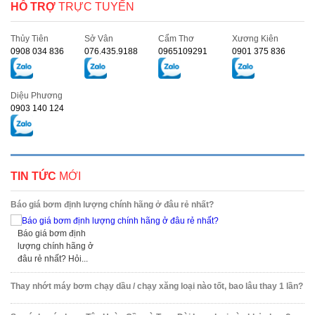
HỖ TRỢ
TRỰC TUYẾN
Thủy Tiên
Sở Vân
Cẩm Thơ
Xương Kiên
0908 034 836
076.435.9188
0965109291
0901 375 836
Diệu Phương
0903 140 124
TIN TỨC
MỚI
Báo giá bơm định lượng chính hãng ở đâu rẻ nhất?
Báo giá bơm định
lượng chính hãng ở
đâu rẻ nhất? Hỏi...
Thay nhớt máy bơm chạy dầu / chạy xăng loại nào tốt, bao lâu thay 1 lần?