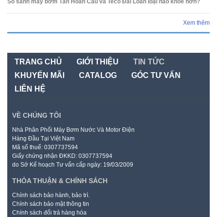
So sánh máy bơm Tân Hoàn Cầu và Teco Đài Loan loại nào khỏe hơn?
Xem thêm
TRANG CHỦ
GIỚI THIỆU
TIN TỨC
KHUYẾN MÃI
CATALOG
GÓC TƯ VẤN
LIÊN HỆ
VỀ CHÚNG TÔI
Nhà Phân Phối Máy Bơm Nước Và Motor Điện
Hàng Đầu Tại Việt Nam
Mã số thuế: 0307737594
Giấy chứng nhận ĐKKD: 0307737594
do Sở Kế hoạch Tư vấn cấp ngày: 19/03/2009
THỎA THUẬN & CHÍNH SÁCH
Chính sách bảo hành, bảo trì.
Chính sách bảo mật thông tin
Chính sách đổi trả hàng hóa