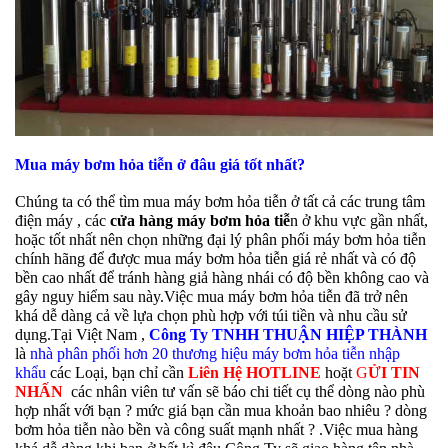
Mua máy bơm hỏa tiễn ở đ
âu giá tốt nhất?
Chúng ta có thể tìm mua máy bơm hỏa tiễn ở tất cả các trung tâm
điện máy , các
cửa hàng máy bơm hỏa tiễ
n ở khu vực gần nhất,
hoặc tốt nhất nên chọn những đại lý phân phối máy bơm hỏa tiễn
chính hãng để được mua máy bơm hỏa tiễn giá rẻ nhất và có độ
bền cao nhất để tránh hàng giả hàng nhái có độ bền không cao và
gây nguy hiểm sau này.Việc mua máy bơm hỏa tiễn đã trở nên
khá dễ dàng cả về lựa chọn phù hợp với túi tiền và nhu cầu sử
dụng.Tại Việt Nam ,
Công Ty TNHH THUẬN HIỆP THÀNH
là
nhà phân phối
hơn 20 thương hiệu máy bơm hỏa tiễn nhập
khẩu
các Loại, bạn chỉ cần
Liên Hệ HOTLINE
hoặt
G
ỬI TIN
NHẤN
các nhân viên tư vấn sẽ báo chi tiết cụ thể dòng nào phù
hợp nhất với bạn ? mức giá bạn cần mua khoản bao nhiêu ? dòng
bơm hỏa tiễn nào bền và công suất mạnh nhất ? .Việc mua hàng