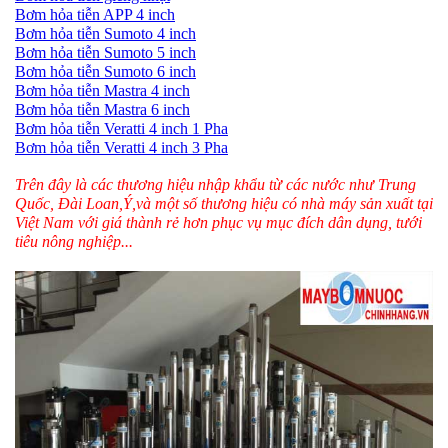
Bơm hỏa tiễn APP 4 inch
Bơm hỏa tiễn Sumoto 4 inch
Bơm hỏa tiễn Sumoto 5 inch
Bơm hỏa tiễn Sumoto 6 inch
Bơm hỏa tiễn Mastra 4 inch
Bơm hỏa tiễn Mastra 6 inch
Bơm hỏa tiễn Veratti 4 inch 1 Pha
Bơm hỏa tiễn Veratti 4 inch 3 Pha
Trên đây là các thương hiệu nhập khẩu từ các nước như Trung
Quốc, Đài Loan,Ý,và một số thương hiệu có nhà máy sản xuất tại
Việt Nam với giá thành rẻ hơn phục vụ mục đích dân dụng, tưới
tiêu nông nghiệp...