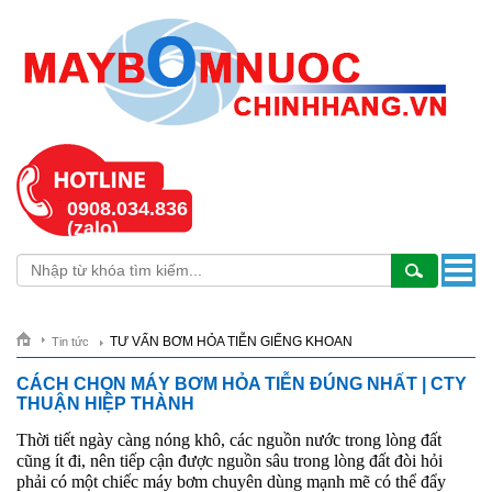
0908.034.836
(zalo)
TƯ VẤN BƠM HỎA TIỄN GIẾNG KHOAN
Tin tức
CÁCH CHỌN MÁY BƠM HỎA TIỄN ĐÚNG NHẤT | CTY
THUẬN HIỆP THÀNH
Thời tiết ngày càng nóng khô, các nguồn nước trong lòng đất
cũng ít đi, nên tiếp cận được nguồn sâu trong lòng đất đòi hỏi
phải có một chiếc máy bơm chuyên dùng mạnh mẽ có thể đẩy