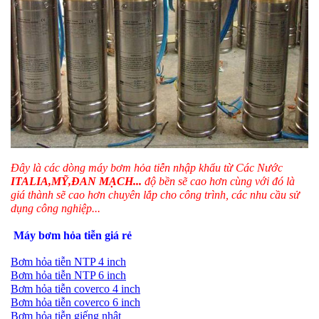
Đây là các dòng máy bơm hỏa tiễn nhập khẩu từ Các Nước
ITALIA,MỸ,ĐAN MẠCH...
độ bền sẽ cao hơn cùng với đó là
giá thành sẽ cao hơn chuyên lắp cho công trình, các nhu cầu sử
dụng công nghiệp...
Máy bơm hỏa tiễn giá rẻ
Bơm hỏa tiễn NTP 4 inch
Bơm hỏa tiễn NTP 6 inch
Bơm hỏa tiễn coverco 4 inch
Bơm hỏa tiễn coverco 6 inch
Bơm hỏa tiễn giếng nhật