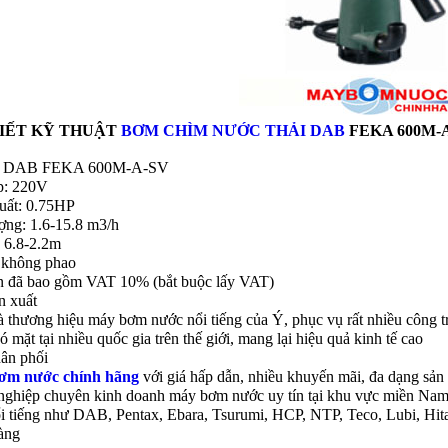
TIẾT KỸ THUẬT
BƠM CHÌM NƯỚC THẢI
DAB
FEKA 600M-A
: DAB FEKA 600M-A-SV
p: 220V
uất: 0.75HP
ợng: 1.6-15.8 m3/h
: 6.8-2.2m
 không phao
n đã bao gồm VAT 10% (bắt buộc lấy VAT)
n xuất
 thương hiệu máy bơm nước nổi tiếng của Ý, phục vụ rất nhiều công t
mặt tại nhiều quốc gia trên thế giới, mang lại hiệu quả kinh tế cao
ân phối
ơm nước chính hãng
với giá hấp dẫn, nhiều khuyến mãi, đa dạng s
nghiệp chuyên kinh doanh máy bơm nước uy tín tại khu vực miền Nam.
ổi tiếng như DAB, Pentax, Ebara, Tsurumi, HCP, NTP, Teco, Lubi, H
àng