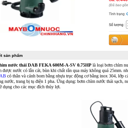
Giá:
(Đã bao gồ
Tình trạng:
Số lượng
:
iết sản phẩm
hìm nước thải DAB FEKA 600M-A-SV 0.75HP
là loại bơm chìm nư
m được nước có lẫn cát, bùn khi chất rắn qua máy không quá 25mm. n
DAB
có thân và cánh bom bằng nhựa trục động cơ bằng inox 304, lớp cá
g nước, trang bị tụ điện 1 pha. Ứng dụng: bơm chìm nước thải sạch, n
sử dụng cho các mục đích thủy lợi.