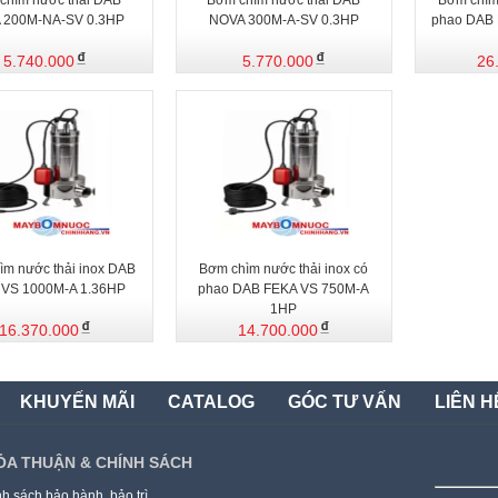
chìm nước thải DAB
Bơm chìm nước thải DAB
Bơm chìm 
 200M-NA-SV 0.3HP
NOVA 300M-A-SV 0.3HP
phao DAB
5.740.000
5.770.000
26
ìm nước thải inox DAB
Bơm chìm nước thải inox có
 VS 1000M-A 1.36HP
phao DAB FEKA VS 750M-A
1HP
16.370.000
14.700.000
KHUYẾN MÃI
CATALOG
GÓC TƯ VẤN
LIÊN H
ỎA THUẬN & CHÍNH SÁCH
h sách bảo hành, bảo trì.