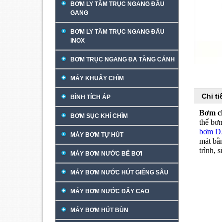
BƠM LY TÂM TRỤC NGANG ĐẦU
GANG
BƠM LY TÂM TRỤC NGANG ĐẦU
INOX
BƠM TRỤC NGANG ĐA TẦNG CÁNH
MÁY KHUẤY CHÌM
Chi t
BÌNH TÍCH ÁP
Bơm c
BƠM SỤC KHÍ CHÌM
thể bơ
bơm 
MÁY BƠM TỰ HÚT
mát bằn
trình, 
MÁY BƠM NƯỚC BỂ BƠI
MÁY BƠM NƯỚC HÚT GIẾNG SÂU
MÁY BƠM NƯỚC ĐẨY CAO
MÁY BƠM HÚT BÙN