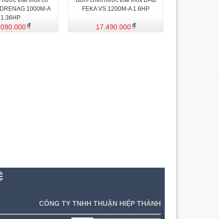
nước thải inox có
Bơm chìm nước thải inox DAB
 DRENAG 1000M-A
FEKA VS 1200M-A 1.6HP
1.36HP
.090.000
17.490.000
Ệ
CÔNG TY TNHH THUẬN HIỆP THÀNH