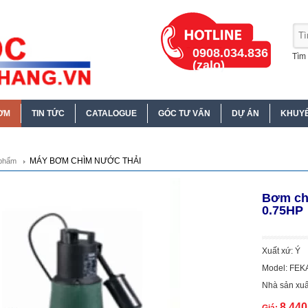
0908.034.836
Tìm 
(zalo)
ƠM
TIN TỨC
CATALOGUE
GÓC TƯ VẤN
DỰ ÁN
KHUYẾ
MÁY BƠM CHÌM NƯỚC THẢI
phẩm
Bơm ch
0.75HP
Xuất xứ: Ý
Model: FEK
Nhà sản xuấ
8.44