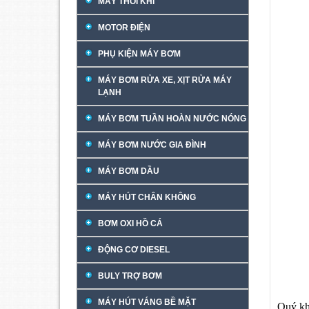
MÁY THỔI KHÍ
MOTOR ĐIỆN
PHỤ KIỆN MÁY BƠM
MÁY BƠM RỬA XE, XỊT RỬA MÁY
LẠNH
MÁY BƠM TUẦN HOÀN NƯỚC NÓNG
MÁY BƠM NƯỚC GIA ĐÌNH
MÁY BƠM DẦU
MÁY HÚT CHÂN KHÔNG
BƠM OXI HỒ CÁ
ĐỘNG CƠ DIESEL
BULY TRỢ BƠM
MÁY HÚT VÁNG BỀ MẶT
Quý khá