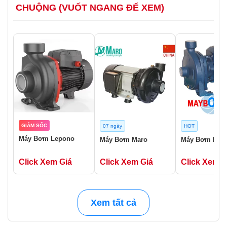
CHUỘNG (VUỐT NGANG ĐỂ XEM)
GIẢM SỐC
07 ngày
HOT
Máy Bơm Lepono
Máy Bơm Maro
Máy Bơm Luck
Click Xem Giá
Click Xem Giá
Click Xem G
Xem tất cả