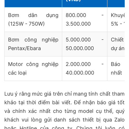
Bơm dân dụng
800.000 -
Khuyế
(125W - 750W)
3.500.000
5% - 1
Bơm công nghiệp
5.000.000 -
Chiết
Pentax/Ebara
50.000.000
dự án 
Motor công nghiệp
2.000.000 -
Báo g
các loại
40.000.000
nhất
Lưu ý rằng mức giá trên chỉ mang tính chất tham
khảo tại thời điểm bài viết. Để nhận báo giá tốt
và chính xác nhất cho từng model cụ thể, quý
khách vui lòng gửi danh sách thiết bị qua Zalo
hoặc Hotline của công ty. Chúng tôi luôn có