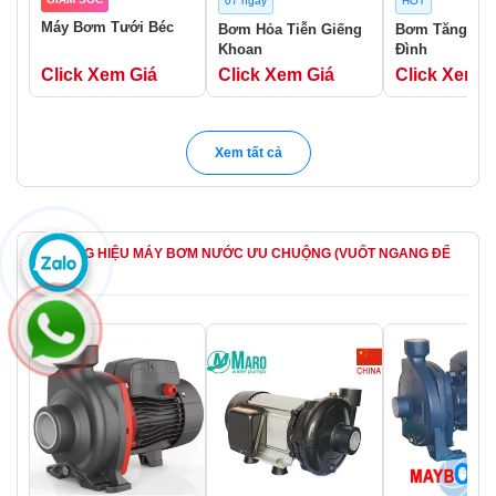
07 ngày
HOT
Máy Bơm Tưới Béc
Bơm Hỏa Tiễn Giếng
Bơm Tăng Áp 
Khoan
Đình
Click Xem Giá
Click Xem Giá
Click Xem G
Xem tất cả
THƯƠNG HIỆU MÁY BƠM NƯỚC ƯU CHUỘNG (VUỐT NGANG ĐỂ
XEM)