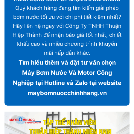
Quý khách hàng đang tìm kiếm giải pháp
bơm nước tối ưu với chi phí tiết kiệm nhất?
Hãy liên hệ ngay với Công Ty TNHH Thuận
Hiệp Thành để nhận báo giá tốt nhất, chiết
khấu cao và nhiều chương trình khuyến
mãi hấp dẫn khác.
Tìm hiểu thêm và đặt tư vấn chọn
Máy Bơm Nước Và Motor Công
Nghiệp tại Hotline và Zalo tại website
maybomnuocchinhhang.vn