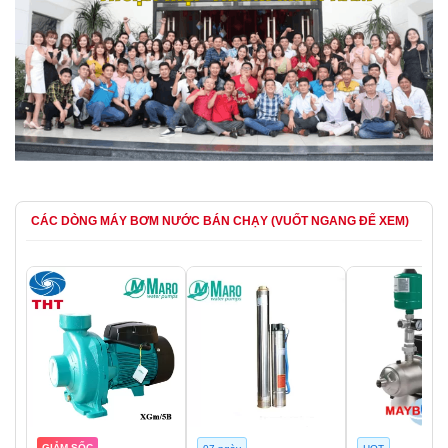
CÁC DÒNG MÁY BƠM NƯỚC BÁN CHẠY (VUỐT NGANG ĐỂ XEM)
GIẢM SỐC