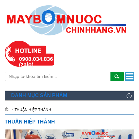
0908.034.836
(zalo)
DANH MỤC SẢN PHẨM
THUẬN HIỆP THÀNH
THUẬN HIỆP THÀNH