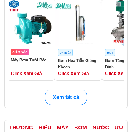
GIẢM SỐC
07 ngày
HOT
Máy Bơm Tưới Béc
Bơm Hỏa Tiễn Giếng
Bơm Tăng Áp 
Khoan
Đình
Click Xem Giá
Click Xem Giá
Click Xem G
Xem tất cả
THƯƠNG HIỆU MÁY BƠM NƯỚC ƯU