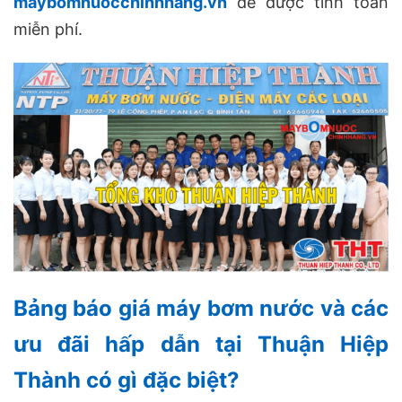
maybomnuocchinhhang.vn
để được tính toán
miễn phí.
Bảng báo giá máy bơm nước và các
ưu đãi hấp dẫn tại Thuận Hiệp
Thành có gì đặc biệt?