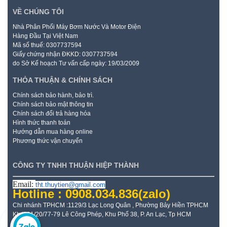
VỀ CHÚNG TÔI
Nhà Phân Phối Máy Bơm Nước Và Motor Điện
Hàng Đầu Tại Việt Nam
Mã số thuế: 0307737594
Giấy chứng nhận ĐKKD: 0307737594
do Sở Kế hoạch Tư vấn cấp ngày: 19/03/2009
THỎA THUẬN & CHÍNH SÁCH
Chính sách bảo hành, bảo trì.
Chính sách bảo mật thông tin
Chính sách đổi trả hàng hóa
Hình thức thanh toán
Hướng dẫn mua hàng online
Phương thức vận chuyển
CÔNG TY TNHH THUẬN HIỆP THÀNH
Email:
tht.thuytien@gmail.com
Hotline : 0908.034.836
(zalo)
Chi nhánh TPHCM :1129/3 Lạc Long Quân , Phường Bảy Hiền TPHCM
Kho: 21/20/77-79 Lê Công Phép, Khu Phố 38, P. An Lạc, Tp HCM