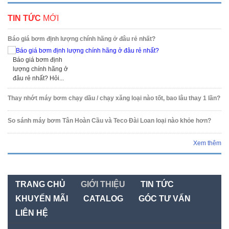
TIN TỨC
MỚI
Báo giá bơm định lượng chính hãng ở đâu rẻ nhất?
Báo giá bơm định
lượng chính hãng ở
đâu rẻ nhất? Hỏi...
Thay nhớt máy bơm chạy dầu / chạy xăng loại nào tốt, bao lâu thay 1 lần?
So sánh máy bơm Tân Hoàn Cầu và Teco Đài Loan loại nào khỏe hơn?
Xem thêm
TRANG CHỦ
GIỚI THIỆU
TIN TỨC
KHUYẾN MÃI
CATALOG
GÓC TƯ VẤN
LIÊN HỆ