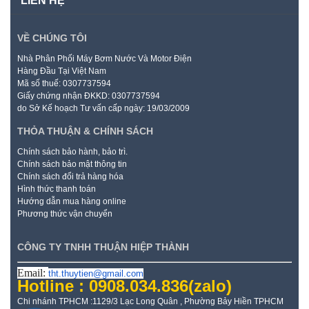
LIÊN HỆ
VỀ CHÚNG TÔI
Nhà Phân Phối Máy Bơm Nước Và Motor Điện
Hàng Đầu Tại Việt Nam
Mã số thuế: 0307737594
Giấy chứng nhận ĐKKD: 0307737594
do Sở Kế hoạch Tư vấn cấp ngày: 19/03/2009
THỎA THUẬN & CHÍNH SÁCH
Chính sách bảo hành, bảo trì.
Chính sách bảo mật thông tin
Chính sách đổi trả hàng hóa
Hình thức thanh toán
Hướng dẫn mua hàng online
Phương thức vận chuyển
CÔNG TY TNHH THUẬN HIỆP THÀNH
Email:
tht.thuytien@gmail.com
Hotline : 0908.034.836
(zalo)
Chi nhánh TPHCM :1129/3 Lạc Long Quân , Phường Bảy Hiền TPHCM