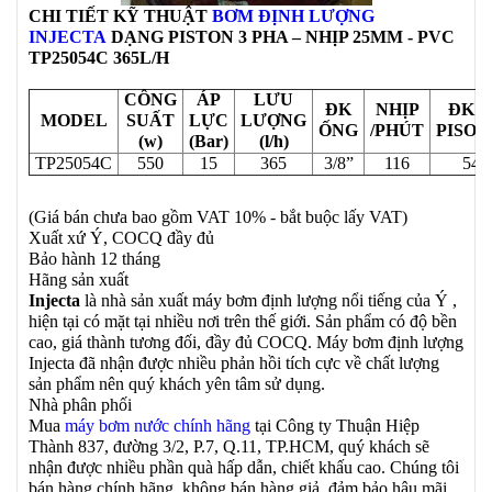
CHI TIẾT KỸ THUẬT
BƠM ĐỊNH LƯỢNG
INJECTA
DẠNG PISTON 3 PHA – NHỊP 25MM - PVC
TP25054C 365L/H
CÔNG
ÁP
LƯU
ĐK
NHỊP
ĐK 
MODEL
SUẤT
LỰC
LƯỢNG
ỐNG
/PHÚT
PISO
(w)
(Bar)
(l/h)
TP25054C
550
15
365
3/8”
116
54
(Giá bán chưa bao gồm VAT 10% - bắt buộc lấy VAT)
Xuất xứ Ý, COCQ đầy đủ
Bảo hành 12 tháng
Hãng sản xuất
Injecta
là nhà sản xuất máy bơm định lượng nổi tiếng của Ý ,
hiện tại có mặt tại nhiều nơi trên thế giới. Sản phẩm có độ bền
cao, giá thành tương đối, đầy đủ COCQ. Máy bơm định lượng
Injecta đã nhận được nhiều phản hồi tích cực về chất lượng
sản phẩm nên quý khách yên tâm sử dụng.
Nhà phân phối
Mua
máy bơm nước chính hãng
tại Công ty Thuận Hiệp
Thành 837, đường 3/2, P.7, Q.11, TP.HCM, quý khách sẽ
nhận được nhiều phần quà hấp dẫn, chiết khấu cao. Chúng tôi
bán hàng chính hãng, không bán hàng giả, đảm bảo hậu mãi,