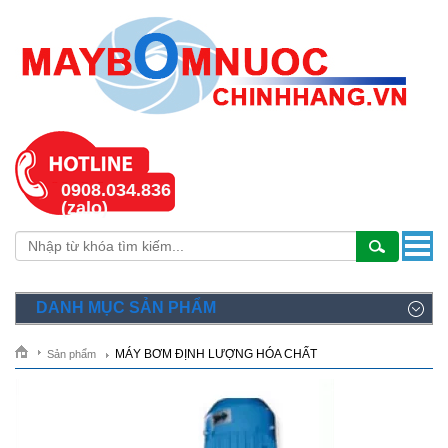
0908.034.836
(zalo)
DANH MỤC SẢN PHẨM
MÁY BƠM ĐỊNH LƯỢNG HÓA CHẤT
Sản phẩm