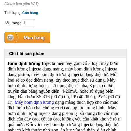
(Chưa bao gồm VAT)
Tình trạng:
Còn hàng
Số lượng
:
Chi tiết sản phẩm
Bơm định lượng Injecta
hiện nay gồm có 3 loại: máy bơm
định lượng Injecta dạng màng, máy bơm định lượng Injecta
dạng piston, máy bơm định lượng Injecta dạng điện tử. Mỗi
loại sẽ có đặc điểm riêng, tùy theo mục đích sử dụng. Máy
bơm định lượng Injecta sử dụng điện 1 pha, 3 pha, có thể
truyền dẫn bằng nguồn điện: 4-20mA, hoặc sử dụng biến
tầng, Đầu bơm SS.316 (90 độ C), PP (40 độ C), PVC (60 độ
C).
Máy bơm định lượng
dạng màng thích hợp cho các mục
đích bơm hóa chất chống rò rỉ cao, áp lực trung bình. Máy
bơm định lượng Injecta dạng piston lại sử dụng cho các mục
đích cần đẩy cao, cột áp cao, không yêu cầu khắt khe về rò rỉ
quá mức. Đối với máy bơm định lượng Injecta dạng điện tử,
máy có kích thước nhỏ gọn, áp lực vừa và thấp, điều chỉnh