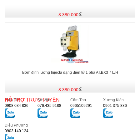
8.380.000
Bơm định lượng Injecta dạng điện tử 1 pha AT.BX3 7 L/H
8.380.000
HỖ TRỢ
TRỰC TUYẾN
Thủy Tiên
Sở Vân
Cẩm Thơ
Xương Kiên
0908 034 836
076.435.9188
0965109291
0901 375 836
Diệu Phương
0903 140 124