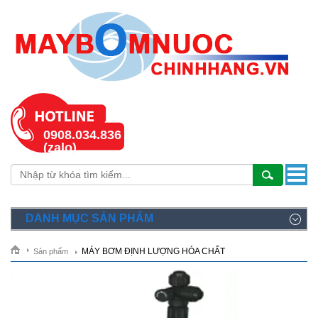
0908.034.836
(zalo)
DANH MỤC SẢN PHẨM
MÁY BƠM ĐỊNH LƯỢNG HÓA CHẤT
Sản phẩm