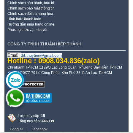
Chính sách bảo hành, bảo trì.
Chính sách bảo mật thông tin
Chính sách đổi trả hàng hóa
Hình thức thanh toán
Hướng dẫn mua hàng online
Phương thức vận chuyển
CÔNG TY TNHH THUẬN HIỆP THÀNH
Email:
tht.thuytien@gmail.com
Hotline : 0908.034.836
(zalo)
Chi nhánh TPHCM :1129/3 Lạc Long Quân , Phường Bảy Hiền TPHCM
Kho: 21/20/77-79 Lê Công Phép, Khu Phố 38, P. An Lạc, Tp HCM
Lượt truy cập:
15
Tổng truy cập:
446339
Google+
|
Facebook