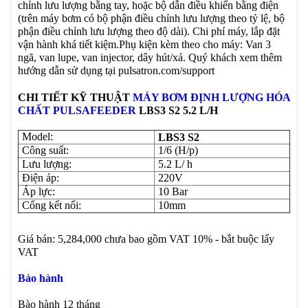
chỉnh lưu lượng bằng tay, hoặc bộ dẫn điều khiển bằng điện
(trên máy bơm có bộ phận điều chỉnh lưu lượng theo tỷ lệ, bộ
phận điều chỉnh lưu lượng theo độ dài). Chi phí máy, lắp đặt
vận hành khá tiết kiệm.Phụ kiện kèm theo cho máy: Van 3
ngã, van lupe, van injector, dây hút/xả. Quý khách xem thêm
hướng dẫn sử dụng tại pulsatron.com/support
CHI TIẾT KỸ THUẬT
MÁY BƠM ĐỊNH LƯỢNG HÓA
CHẤT PULSAFEEDER
LBS3 S2
5.2
L/H
Model:
LBS3 S2
Công suất:
1/6 (H/p)
Lưu lượng:
5.2 L/ h
Điện áp:
220V
Áp lực:
10 Bar
Cổng kết nối:
10mm
Giá bán: 5,284,000 chưa bao gồm VAT 10% - bắt buộc lấy
VAT
Bảo hành
Bào hành 12 tháng