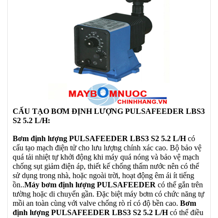
CẤU TẠO BƠM ĐỊNH LƯỢNG PULSAFEEDER
LBS3
S2
5.2
L/H
:
Bơm định lượng PULSAFEEDER
LBS3 S2
5.2
L/H
có
cấu tạo mạch điện tử cho lưu lượng chính xác cao. Bộ bảo vệ
quá tải nhiệt tự khởi động khi máy quá nóng và bảo vệ mạch
chống sụt giảm điện áp, thiết kế chống thấm nước nên có thể
sử dụng trong nhà, hoặc ngoài trời, hoạt động êm ái ít tiếng
ồn..
Máy bơm định lượng PULSAFEEDER
có thể gắn trên
tường hoặc di chuyển gần. Đặc biệt máy bơm có chức năng tự
mồi an toàn cùng với valve chống rò rỉ có độ bền cao.
Bơm
định lượng PULSAFEEDER
LBS3 S2
5.2
L/H
có thể điều