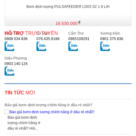
Bơm định lượng PULSAFEEDER LD03 S2 1.9 L/H
16.530.000
HỖ TRỢ
TRỰC TUYẾN
Thủy Tiên
Sở Vân
Cẩm Thơ
Xương Kiên
0908 034 836
076.435.9188
0965109291
0901 375 836
Diệu Phương
0903 140 124
TIN TỨC
MỚI
Báo giá bơm định lượng chính hãng ở đâu rẻ nhất?
Báo giá bơm định
lượng chính hãng ở
đâu rẻ nhất? Hỏi...