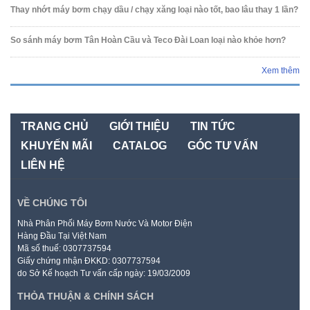
Thay nhớt máy bơm chạy dầu / chạy xăng loại nào tốt, bao lâu thay 1 lần?
So sánh máy bơm Tân Hoàn Cầu và Teco Đài Loan loại nào khỏe hơn?
Xem thêm
TRANG CHỦ
GIỚI THIỆU
TIN TỨC
KHUYẾN MÃI
CATALOG
GÓC TƯ VẤN
LIÊN HỆ
VỀ CHÚNG TÔI
Nhà Phân Phối Máy Bơm Nước Và Motor Điện
Hàng Đầu Tại Việt Nam
Mã số thuế: 0307737594
Giấy chứng nhận ĐKKD: 0307737594
do Sở Kế hoạch Tư vấn cấp ngày: 19/03/2009
THỎA THUẬN & CHÍNH SÁCH