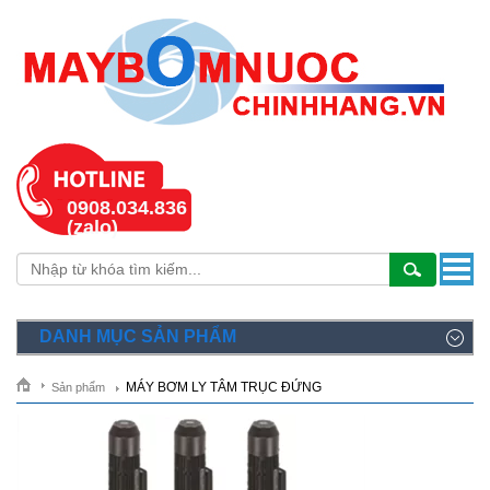
0908.034.836
(zalo)
DANH MỤC SẢN PHẨM
MÁY BƠM LY TÂM TRỤC ĐỨNG
Sản phẩm