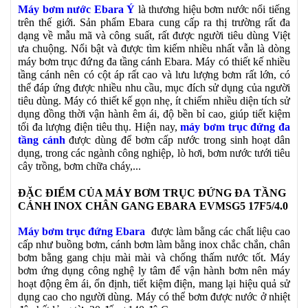
Máy bơm nước Ebara Ý
là thương hiệu bơm nước nổi tiếng
trên thế giới. Sản phẩm Ebara cung cấp ra thị trường rất đa
dạng về mẫu mã và công suất, rất được người tiêu dùng Việt
ưa chuộng. Nổi bật và được tìm kiếm nhiều nhất vẫn là dòng
máy bơm trục đứng đa tầng cánh Ebara. Máy có thiết kế nhiều
tầng cánh nên có cột áp rất cao và lưu lượng bơm rất lớn, có
thể đáp ứng được nhiều nhu cầu, mục đích sử dụng của người
tiêu dùng. Máy có thiết kế gọn nhẹ, ít chiếm nhiều diện tích sử
dụng đồng thời vận hành êm ái, độ bền bỉ cao, giúp tiết kiệm
tối đa lượng điện tiêu thụ. Hiện nay,
máy bơm trục đứng đa
tầng cánh
được dùng để bơm cấp nước trong sinh hoạt dân
dụng, trong các ngành công nghiệp, lò hơi, bơm nước tưới tiêu
cây trồng, bơm chữa cháy,...
ĐẶC ĐIỂM CỦA MÁY BƠM TRỤC ĐỨNG ĐA
TẦNG
CÁNH INOX CHÂN GANG EBARA EVMSG5 17F5/4.0
Máy bơm trục đứng Ebara
được làm bằng các chất liệu cao
cấp như buồng bơm, cánh bơm làm bằng inox chắc chắn, chân
bơm bằng gang chịu mài mài và chống thấm nước tốt. Máy
bơm ứng dụng công nghệ ly tâm để vận hành bơm nên máy
hoạt động êm ái, ổn định, tiết kiệm điện, mang lại hiệu quả sử
dụng cao cho người dùng. Máy có thể bơm được nước ở nhiệt