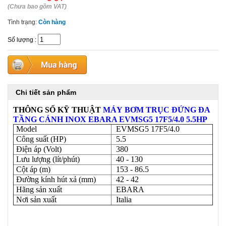
(Chưa bao gồm VAT)
Tình trạng:
Còn hàng
Số lượng
:
Chi tiết sản phẩm
THÔNG SỐ KỸ THUẬT
MÁY
BƠM TRỤC ĐỨNG ĐA
TẦNG CÁNH INOX EBARA EVMSG5 17F5/4.0 5.5HP
Model
EVMSG5 17F5/4.0
Công suất (HP)
5.5
Điện áp (Volt)
380
Lưu lượng (lít/phút)
40 - 130
Cột áp (m)
153 - 86.5
Đường kính hút xả (mm)
42 - 42
Hãng sản xuất
EBARA
Nơi sản xuất
Italia