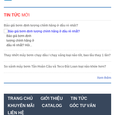
TIN TỨC
MỚI
Báo giá bơm định lượng chính hãng ở đâu rẻ nhất?
Báo giá bơm định
lượng chính hãng ở
đâu rẻ nhất? Hỏi...
Thay nhớt máy bơm chạy dầu / chạy xăng loại nào tốt, bao lâu thay 1 lần?
So sánh máy bơm Tân Hoàn Cầu và Teco Đài Loan loại nào khỏe hơn?
Xem thêm
TRANG CHỦ
GIỚI THIỆU
TIN TỨC
KHUYẾN MÃI
CATALOG
GÓC TƯ VẤN
LIÊN HỆ