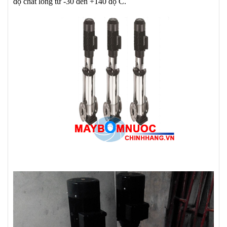
độ chất lỏng từ -30 đến +140 độ C.