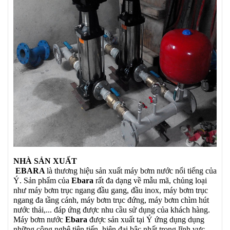
NHÀ SẢN XUẤT
EBARA
là thương hiệu sản xuất máy bơm nước nổi tiếng của
Ý. Sản phẩm của
Ebara
rất đa dạng về mẫu mã, chủng loại
như máy bơm trục ngang đầu gang, đầu inox, máy bơm trục
ngang đa tầng cánh, máy bơm trục đứng, máy bơm chìm hút
nước thải,... đáp ứng được nhu cầu sử dụng của khách hàng.
Máy bơm nước
Ebara
được sản xuất tại Ý ứng dụng dụng
những công nghệ tiên tiến, hiện đại bậc nhất trong lĩnh vực