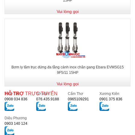
15HP
Vui lòng gọi
Bơm ly tâm trục đứng đa tầng cánh inox chân gang Ebara EVMSG15
9F5/11 15HP
Vui lòng gọi
HỖ TRỢ
TRỰC TUYẾN
Thủy Tiên
Sở Vân
Cẩm Thơ
Xương Kiên
0908 034 836
076.435.9188
0965109291
0901 375 836
Diệu Phương
0903 140 124