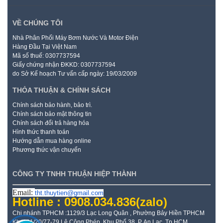
VỀ CHÚNG TÔI
Nhà Phân Phối Máy Bơm Nước Và Motor Điện
Hàng Đầu Tại Việt Nam
Mã số thuế: 0307737594
Giấy chứng nhận ĐKKD: 0307737594
do Sở Kế hoạch Tư vấn cấp ngày: 19/03/2009
THỎA THUẬN & CHÍNH SÁCH
Chính sách bảo hành, bảo trì.
Chính sách bảo mật thông tin
Chính sách đổi trả hàng hóa
Hình thức thanh toán
Hướng dẫn mua hàng online
Phương thức vận chuyển
CÔNG TY TNHH THUẬN HIỆP THÀNH
Email:
tht.thuytien@gmail.com
Hotline : 0908.034.836
(zalo)
Chi nhánh TPHCM :1129/3 Lạc Long Quân , Phường Bảy Hiền TPHCM
Kho: 21/20/77-79 Lê Công Phép, Khu Phố 38, P. An Lạc, Tp HCM