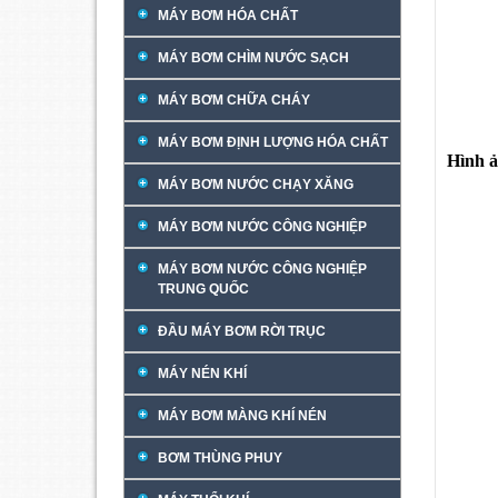
MÁY BƠM HÓA CHẤT
MÁY BƠM CHÌM NƯỚC SẠCH
MÁY BƠM CHỮA CHÁY
MÁY BƠM ĐỊNH LƯỢNG HÓA CHẤT
Hình 
MÁY BƠM NƯỚC CHẠY XĂNG
MÁY BƠM NƯỚC CÔNG NGHIỆP
MÁY BƠM NƯỚC CÔNG NGHIỆP
TRUNG QUỐC
ĐẦU MÁY BƠM RỜI TRỤC
MÁY NÉN KHÍ
MÁY BƠM MÀNG KHÍ NÉN
BƠM THÙNG PHUY