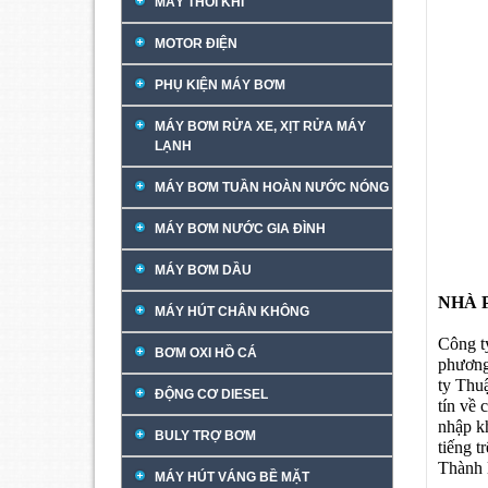
MÁY THỔI KHÍ
MOTOR ĐIỆN
PHỤ KIỆN MÁY BƠM
MÁY BƠM RỬA XE, XỊT RỬA MÁY
LẠNH
MÁY BƠM TUẦN HOÀN NƯỚC NÓNG
MÁY BƠM NƯỚC GIA ĐÌNH
MÁY BƠM DẦU
NHÀ 
MÁY HÚT CHÂN KHÔNG
Công t
BƠM OXI HỒ CÁ
phương
ty Thu
ĐỘNG CƠ DIESEL
tín về 
nhập k
BULY TRỢ BƠM
tiếng 
Thành 
MÁY HÚT VÁNG BỀ MẶT