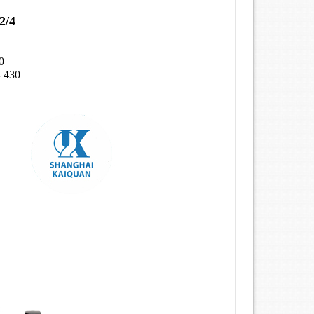
2/4
0
- 430