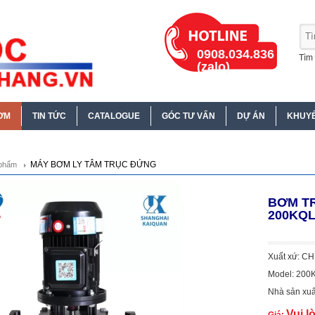
0908.034.836
Tìm 
(zalo)
ƠM
TIN TỨC
CATALOGUE
GÓC TƯ VẤN
DỰ ÁN
KHUYẾ
MÁY BƠM LY TÂM TRỤC ĐỨNG
phẩm
BƠM TR
200KQL
Xuất xứ: C
Model: 200
Nhà sản xuấ
Vui l