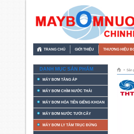
TRANG CHỦ
GIỚI THIỆU
THƯƠNG HIỆU B
DANH MỤC SẢN PHẨM
Sản 
MÁY BƠM TĂNG ÁP
MÁY BƠM CHÌM NƯỚC THẢI
MÁY BƠM HỎA TIỄN GIẾNG KHOAN
MÁY BƠM NƯỚC TƯỚI CÂY
MÁY BƠM LY TÂM TRỤC ĐỨNG