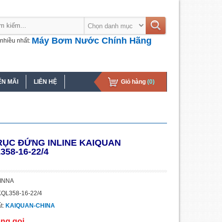
Máy Bơm Nước Chính Hãng
nhiều nhất:
N MÃI
LIÊN HỆ
Giỏ hàng
(0)
ỤC ĐỨNG INLINE KAIQUAN
358-16-22/4
HINNA
KQL358-16-22/4
t:
KAIQUAN-CHINA
òng gọi