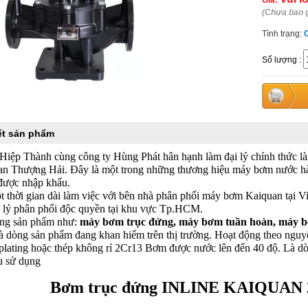
Giá:
(Chưa bao 
Tình trạng:
Số lượng
:
iết sản phẩm
Hiệp Thành cùng công ty Hùng Phát hân hạnh làm đại lý chính thức l
n Thượng Hải. Đây là một trong những thương hiệu máy bơm nước hà
 được nhập khẩu.
t thời gian dài làm việc với bên nhà phân phối máy bơm Kaiquan tại 
i lý phân phối độc quyền tại khu vực Tp.HCM.
ng sản phẩm như:
máy bơm trục đứng, máy bơm tuần hoàn, máy 
là dòng sản phẩm đang khan hiếm trên thị trường. Hoạt động theo nguyê
plating hoặc thép không rỉ 2Cr13 Bơm được nước lên đến 40 độ. Là d
u sử dụng
Bơm trục đứng INLINE KAIQUAN 