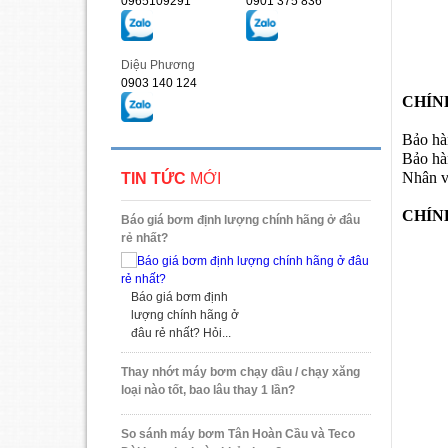
0965109291
0901 375 836
Diệu Phương
0903 140 124
CHÍN
Bảo hà
Bảo hà
Nhân vi
TIN TỨC
MỚI
CHÍN
Báo giá bơm định lượng chính hãng ở đâu
rẻ nhất?
Báo giá bơm định
lượng chính hãng ở
đâu rẻ nhất? Hỏi...
Thay nhớt máy bơm chạy dầu / chạy xăng
loại nào tốt, bao lâu thay 1 lần?
So sánh máy bơm Tân Hoàn Cầu và Teco