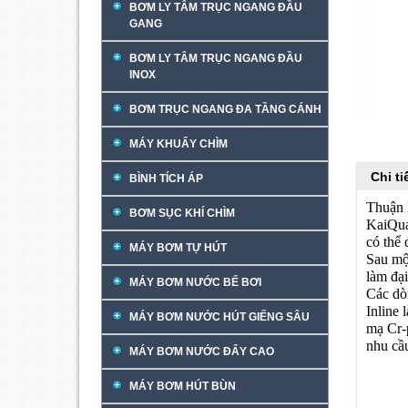
BƠM LY TÂM TRỤC NGANG ĐẦU
GANG
BƠM LY TÂM TRỤC NGANG ĐẦU
INOX
BƠM TRỤC NGANG ĐA TẦNG CÁNH
MÁY KHUẤY CHÌM
Chi t
BÌNH TÍCH ÁP
Thuận 
BƠM SỤC KHÍ CHÌM
KaiQua
có thể
MÁY BƠM TỰ HÚT
Sau mộ
làm đạ
MÁY BƠM NƯỚC BỂ BƠI
Các dò
Inline 
MÁY BƠM NƯỚC HÚT GIẾNG SÂU
mạ Cr-
nhu cầ
MÁY BƠM NƯỚC ĐẨY CAO
MÁY BƠM HÚT BÙN