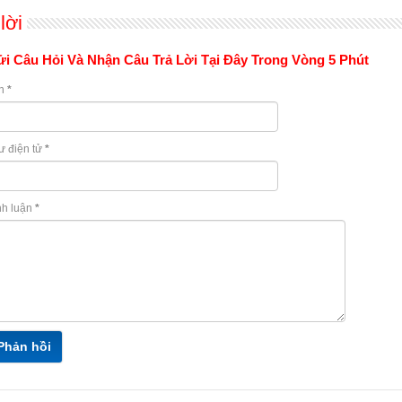
lời
i Câu Hỏi Và Nhận Câu Trả Lời Tại Đây Trong Vòng 5 Phút
n
*
ư điện tử
*
nh luận
*
Phản hồi