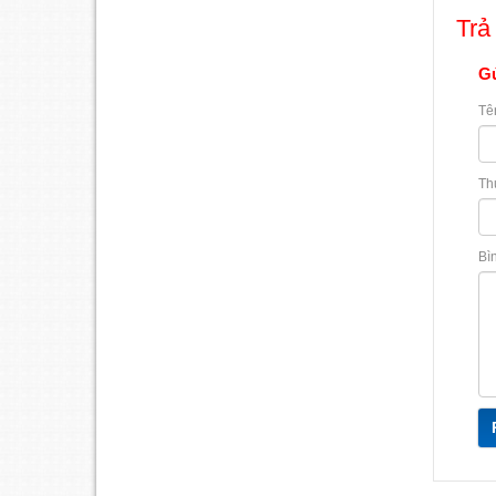
Trả 
Gử
Tê
Th
Bì