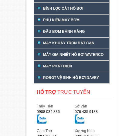
BÌNH LỌC CÁT HỒ BƠI
PHỤ KIỆN MÁY BƠM
ĐẦU BƠM BÁNH RĂNG
MÁY KHUẤY TRỘN ĐẶT CẠN
MÁY GIA NHIỆT HỒ BƠI WATERCO
MÁY PHÁT ĐIỆN
ROBOT VỆ SINH HỒ BƠI DAVEY
HỖ TRỢ
TRỰC TUYẾN
Thủy Tiên
Sở Vân
0908 034 836
076.435.9188
Cẩm Thơ
Xương Kiên