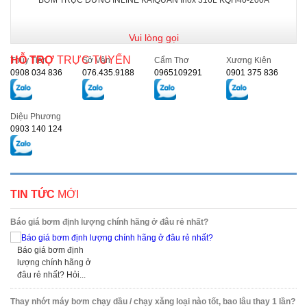
BƠM TRỤC ĐỨNG INLINE KAIQUAN Inox 316L KQH40-200A
Vui lòng gọi
HỖ TRỢ
TRỰC TUYẾN
Thủy Tiên
Sở Vân
Cẩm Thơ
Xương Kiên
0908 034 836
076.435.9188
0965109291
0901 375 836
Diệu Phương
0903 140 124
TIN TỨC
MỚI
Báo giá bơm định lượng chính hãng ở đâu rẻ nhất?
Báo giá bơm định
lượng chính hãng ở
đâu rẻ nhất? Hỏi...
Thay nhớt máy bơm chạy dầu / chạy xăng loại nào tốt, bao lâu thay 1 lần?