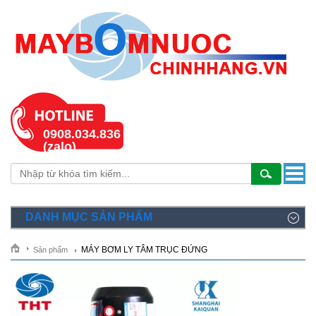
0908.034.836
(zalo)
DANH MỤC SẢN PHẨM
MÁY BƠM LY TÂM TRỤC ĐỨNG
Sản phẩm