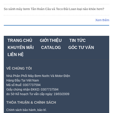
So sánh máy bơm Tân Hoàn Cầu và Teco Đài Loan loại nào khỏe hơn?
Xem thêm
TRANG CHỦ
GIỚI THIỆU
TIN TỨC
KHUYẾN MÃI
CATALOG
GÓC TƯ VẤN
LIÊN HỆ
VỀ CHÚNG TÔI
Nhà Phân Phối Máy Bơm Nước Và Motor Điện
Hàng Đầu Tại Việt Nam
Mã số thuế: 0307737594
Giấy chứng nhận ĐKKD: 0307737594
do Sở Kế hoạch Tư vấn cấp ngày: 19/03/2009
THỎA THUẬN & CHÍNH SÁCH
Chính sách bảo hành, bảo trì.