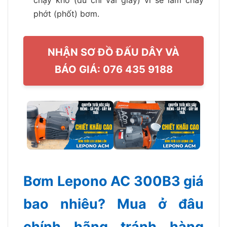
phớt (phốt) bơm.
NHẬN SƠ ĐỒ ĐẤU DÂY VÀ
BÁO GIÁ: 076 435 9188
Bơm Lepono AC 300B3 giá
bao nhiêu? Mua ở đâu
chính hãng tránh hàng