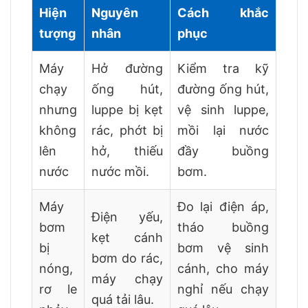
Hiện
Nguyên
Cách khắc
tượng
nhân
phục
Máy
Hở đường
Kiểm tra kỹ
chạy
ống hút,
đường ống hút,
nhưng
luppe bị kẹt
vệ sinh luppe,
không
rác, phớt bị
mồi lại nước
lên
hở, thiếu
đầy buồng
nước
nước mồi.
bơm.
Máy
Đo lại điện áp,
Điện yếu,
bơm
tháo buồng
kẹt cánh
bị
bơm vệ sinh
bơm do rác,
nóng,
cánh, cho máy
máy chạy
rơ le
nghỉ nếu chạy
quá tải lâu.