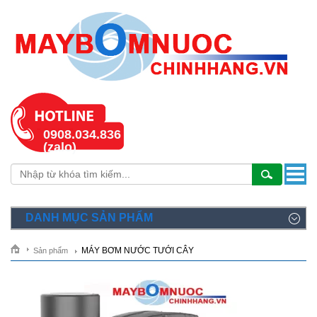
0908.034.836
(zalo)
DANH MỤC SẢN PHẨM
MÁY BƠM NƯỚC TƯỚI CÂY
Sản phẩm