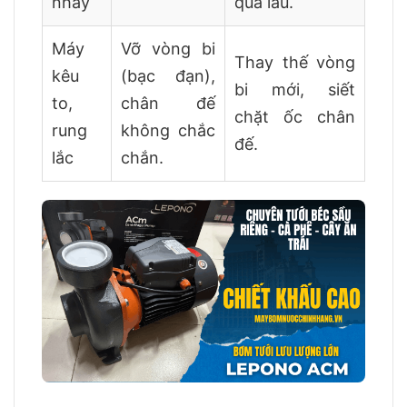
nhảy
quá lâu.
Máy
Vỡ vòng bi
Thay thế vòng
kêu
(bạc đạn),
bi mới, siết
to,
chân đế
chặt ốc chân
rung
không chắc
đế.
lắc
chắn.