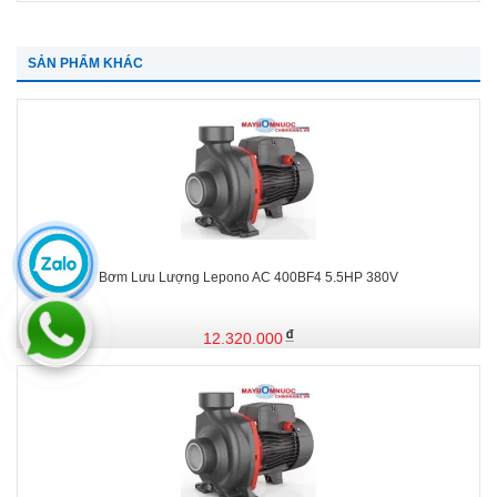
SẢN PHẨM KHÁC
Bơm Lưu Lượng Lepono AC 400BF4 5.5HP 380V
12.320.000