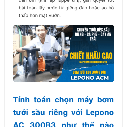
đến 8m (khi lắp luppe kín), giải quyết tốt
bài toán lấy nước từ giếng đào hoặc ao hồ
thấp hơn mặt vườn.
Tính toán chọn máy bơm
tưới sầu riêng với Lepono
AC 300B3 như thế nào