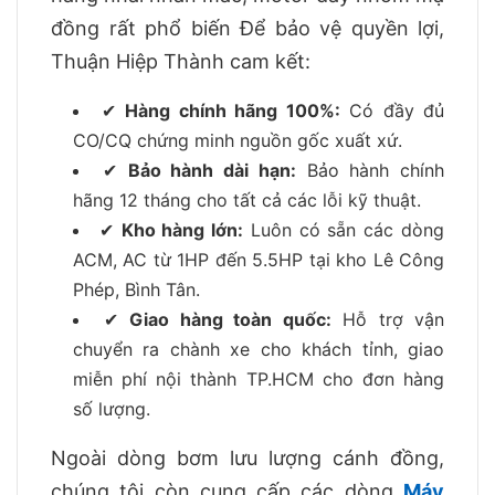
đồng rất phổ biến Để bảo vệ quyền lợi,
Thuận Hiệp Thành cam kết:
✔
Hàng chính hãng 100%:
Có đầy đủ
CO/CQ chứng minh nguồn gốc xuất xứ.
✔
Bảo hành dài hạn:
Bảo hành chính
hãng 12 tháng cho tất cả các lỗi kỹ thuật.
✔
Kho hàng lớn:
Luôn có sẵn các dòng
ACM, AC từ 1HP đến 5.5HP tại kho Lê Công
Phép, Bình Tân.
✔
Giao hàng toàn quốc:
Hỗ trợ vận
chuyển ra chành xe cho khách tỉnh, giao
miễn phí nội thành TP.HCM cho đơn hàng
số lượng.
Ngoài dòng bơm lưu lượng cánh đồng,
chúng tôi còn cung cấp các dòng
Máy