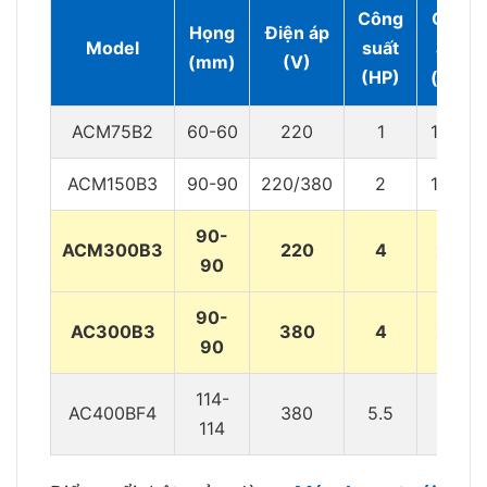
Công
Cột
Họng
Điện áp
Model
suất
áp
(mm)
(V)
(HP)
(m)
ACM75B2
60-60
220
1
13,7
ACM150B3
90-90
220/380
2
14,7
90-
ACM300B3
220
4
22
90
90-
AC300B3
380
4
22
90
114-
AC400BF4
380
5.5
19
114