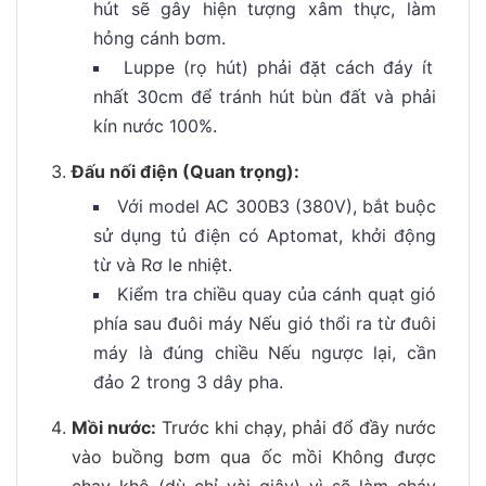
hút sẽ gây hiện tượng xâm thực, làm
hỏng cánh bơm.
Luppe (rọ hút) phải đặt cách đáy ít
nhất 30cm để tránh hút bùn đất và phải
kín nước 100%.
Đấu nối điện (Quan trọng):
Với model AC 300B3 (380V), bắt buộc
sử dụng tủ điện có Aptomat, khởi động
từ và Rơ le nhiệt.
Kiểm tra chiều quay của cánh quạt gió
phía sau đuôi máy Nếu gió thổi ra từ đuôi
máy là đúng chiều Nếu ngược lại, cần
đảo 2 trong 3 dây pha.
Mồi nước:
Trước khi chạy, phải đổ đầy nước
vào buồng bơm qua ốc mồi Không được
chạy khô (dù chỉ vài giây) vì sẽ làm cháy