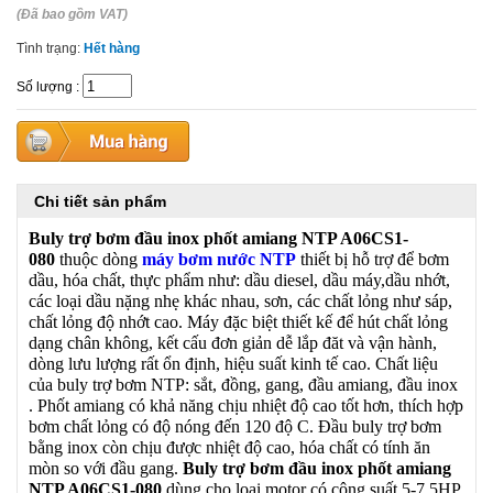
(Đã bao gồm VAT)
Tình trạng:
Hết hàng
Số lượng
:
Chi tiết sản phẩm
Buly trợ bơm đầu inox phốt amiang NTP A06CS1-
080
thuộc dòng
máy bơm nước NTP
thiết bị hỗ trợ để bơm
dầu, hóa chất, thực phẩm như: dầu diesel, dầu máy,dầu nhớt,
các loại dầu nặng nhẹ khác nhau, sơn, các chất lỏng như sáp,
chất lỏng độ nhớt cao. Máy đặc biệt thiết kế để hút chất lỏng
dạng chân không, kết cấu đơn giản dễ lắp đăt và vận hành,
dòng lưu lượng rất ổn định, hiệu suất kinh tế cao. Chất liệu
của buly trợ bơm NTP: sắt, đồng, gang, đầu amiang, đầu inox
. Phốt amiang có khả năng chịu nhiệt độ cao tốt hơn, thích hợp
bơm chất lỏng có độ nóng đến 120 độ C. Đầu buly trợ bơm
bằng inox còn chịu được nhiệt độ cao, hóa chất có tính ăn
mòn so với đầu gang.
Buly trợ bơm đầu inox phốt amiang
NTP A06CS1-080
dùng cho loại motor có công suất 5-7.5HP.