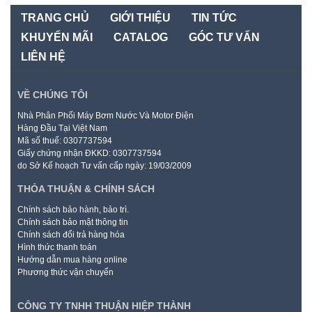
TRANG CHỦ
GIỚI THIỆU
TIN TỨC
KHUYẾN MÃI
CATALOG
GÓC TƯ VẤN
LIÊN HỆ
VỀ CHÚNG TÔI
Nhà Phân Phối Máy Bơm Nước Và Motor Điện
Hàng Đầu Tại Việt Nam
Mã số thuế: 0307737594
Giấy chứng nhận ĐKKD: 0307737594
do Sở Kế hoạch Tư vấn cấp ngày: 19/03/2009
THỎA THUẬN & CHÍNH SÁCH
Chính sách bảo hành, bảo trì.
Chính sách bảo mật thông tin
Chính sách đổi trả hàng hóa
Hình thức thanh toán
Hướng dẫn mua hàng online
Phương thức vận chuyển
CÔNG TY TNHH THUẬN HIỆP THÀNH