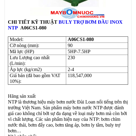
CHI TIẾT KỸ THUẬT
BULY TRỢ BƠM ĐẦU INOX
NTP
A06CS1-080
Model:
A06CS1-080
Cỡ nòng (mm):
90
Mã lực (HP)
5HP-7.5HP
Lưu Lượng cao nhất
230
(L/min):
Áp lực (kg/cm2)
2-4
Giá bán (đã bao gồm VAT
118,547,000
10%):
Hãng sản xuất
NTP là thương hiệu máy bơm nước Đài Loan nổi tiếng trên thị
trường Việt Nam. Sản phẩm máy bơm nước NTP được đánh
giá cao không chỉ bởi sự đa dạng về loại máy bơm mà còn bởi
vì chất lượng. Các sản phẩm hiện nay của NTP: bơm chìm
nước thải, bơm đẩy cao, bơm tăng áp, bơm ly tâm, buly trợ
bơm…