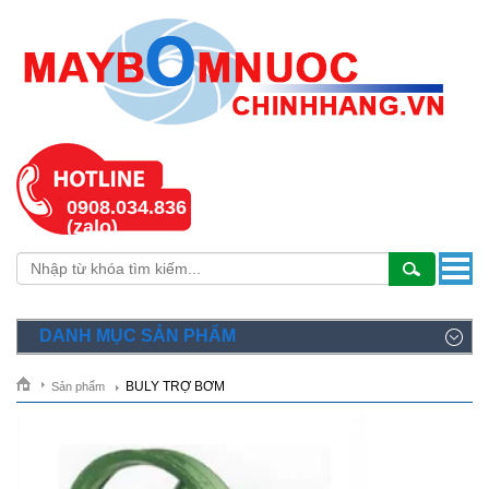
0908.034.836
(zalo)
DANH MỤC SẢN PHẨM
BULY TRỢ BƠM
Sản phẩm