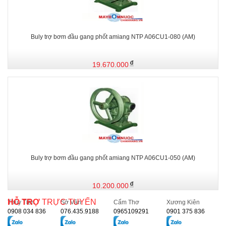
Buly trợ bơm đầu gang phốt amiang NTP A06CU1-080 (AM)
19.670.000
Buly trợ bơm đầu gang phốt amiang NTP A06CU1-050 (AM)
10.200.000
HỖ TRỢ
TRỰC TUYẾN
Thủy Tiên
Sở Vân
Cẩm Thơ
Xương Kiên
0908 034 836
076.435.9188
0965109291
0901 375 836