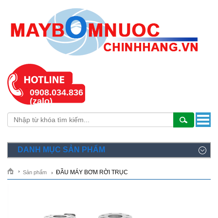
0908.034.836
(zalo)
DANH MỤC SẢN PHẨM
ĐẦU MÁY BƠM RỜI TRỤC
Sản phẩm