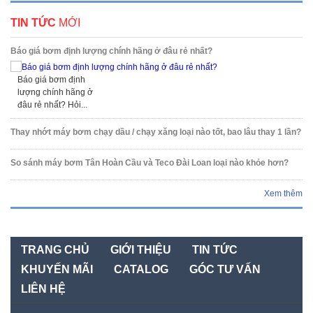
TIN TỨC
MỚI
Báo giá bơm định lượng chính hãng ở đâu rẻ nhất?
Báo giá bơm định
lượng chính hãng ở
đâu rẻ nhất? Hỏi...
Thay nhớt máy bơm chạy dầu / chạy xăng loại nào tốt, bao lâu thay 1 lần?
So sánh máy bơm Tân Hoàn Cầu và Teco Đài Loan loại nào khỏe hơn?
Xem thêm
TRANG CHỦ
GIỚI THIỆU
TIN TỨC
KHUYẾN MÃI
CATALOG
GÓC TƯ VẤN
LIÊN HỆ