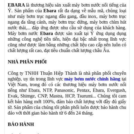
EBARA
là thương hiệu sản xuất máy bơm nước nổi tiếng của
Ý. Sản phẩm của
Ebara
rất đa dạng về mẫu mã, chủng loại
như máy bơm trục ngang đầu gang, đầu inox, máy bơm trục
ngang đa tầng cánh, máy bơm trục đứng, máy bơm chìm hút
nước thải,... đáp ứng được nhu cầu sử dụng của khách hàng.
Máy bơm nước
Ebara
được sản xuất tại Ý ứng dụng dụng
những công nghệ tiên tiến, hiện đại bậc nhất trong lĩnh vực
cũng như được làm bằng những chất liệu cao cấp nên luôn có
chất lượng rất cao, đạt tiêu chuẩn chất lượng châu Âu.
NHÀ PHÂN PHỐI
Công ty TNHH Thuận Hiệp Thành là nhà phân phối chuyên
nghiệp, uy tín trong lĩnh vực
máy bơm nước chính hãng
tại
Việt Nam, trong đó có các thương hiệu máy bơm nước nổi
tiếng như Ebara, NTP, Panasonic, Pentax, Ebara, Evergush,
Evak, Shimge, CNP, Mastra, HCP, Tsurumi... Chúng tôi cam
kết bán hàng mới 100%, đảm bảo chất lượng với đầy đủ giấy
tờ. Sản phẩm của chúng tôi phân phối luôn được bảo hành chu
đáo với thời gian bảo hành từ 6 đến 24 tháng.
BẢO HÀNH