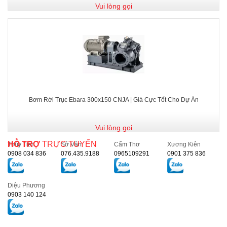
Vui lòng gọi
Bơm Rời Trục Ebara 300x150 CNJA | Giá Cực Tốt Cho Dự Án
Vui lòng gọi
HỖ TRỢ
TRỰC TUYẾN
Thủy Tiên
Sở Vân
Cẩm Thơ
Xương Kiên
0908 034 836
076.435.9188
0965109291
0901 375 836
Diệu Phương
0903 140 124