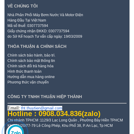
VỀ CHÚNG TÔI
Nhà Phân Phối Máy Bơm Nước Và Motor Điện
Hàng Đầu Tại Việt Nam
Mã số thuế: 0307737594
Giấy chứng nhận ĐKKD: 0307737594
do Sở Kế hoạch Tư vấn cấp ngày: 19/03/2009
THỎA THUẬN & CHÍNH SÁCH
Chính sách bảo hành, bảo trì.
Chính sách bảo mật thông tin
Chính sách đổi trả hàng hóa
Hình thức thanh toán
Hướng dẫn mua hàng online
Phương thức vận chuyển
CÔNG TY TNHH THUẬN HIỆP THÀNH
Email:
tht.thuytien@gmail.com
Hotline : 0908.034.836
(zalo)
Chi nhánh TPHCM :1129/3 Lạc Long Quân , Phường Bảy Hiền TPHCM
Kho: 21/20/77-79 Lê Công Phép, Khu Phố 38, P. An Lạc, Tp HCM