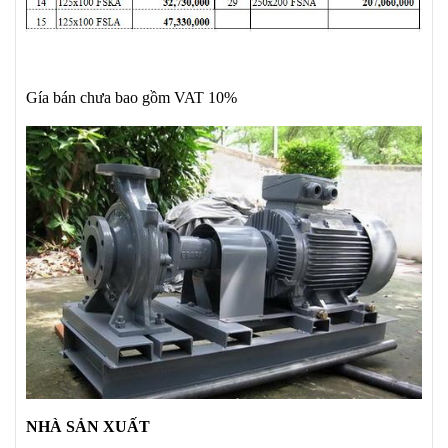
Gía bán chưa bao gồm VAT 10%
NHÀ SẢN XUẤT