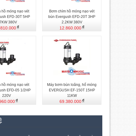
 hồ móng nạo vét
Bơm chìm hồ móng nạo vét
gush EFD-30T 5HP
bùn Evergush EFD-20T 3HP
.7KW 380V
2.2KW 380V
.810.000
12.860.000
 hồ móng nạo vét
Máy bơm bùn loãng, hố móng
ush EFD-05 1/2HP
EVERGUSH EF-150T 15HP
220V
11KW
960.000
69.380.000
Ệ