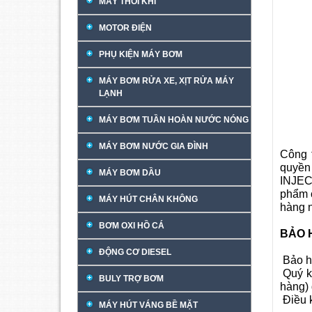
MÁY THỔI KHÍ
MOTOR ĐIỆN
PHỤ KIỆN MÁY BƠM
MÁY BƠM RỬA XE, XỊT RỬA MÁY
LẠNH
MÁY BƠM TUẦN HOÀN NƯỚC NÓNG
MÁY BƠM NƯỚC GIA ĐÌNH
Công 
quy
MÁY BƠM DẦU
INJEC
phẩm c
MÁY HÚT CHÂN KHÔNG
hàng n
BƠM OXI HỒ CÁ
BẢO 
ĐỘNG CƠ DIESEL
Bảo h
Quý kh
BULY TRỢ BƠM
hàng) 
Điều k
MÁY HÚT VÁNG BỀ MẶT