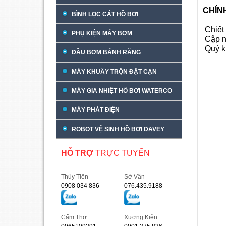
CHÍN
BÌNH LỌC CÁT HỒ BƠI
Chiết 
PHỤ KIỆN MÁY BƠM
Cập n
Quý k
ĐẦU BƠM BÁNH RĂNG
MÁY KHUẤY TRỘN ĐẶT CẠN
MÁY GIA NHIỆT HỒ BƠI WATERCO
MÁY PHÁT ĐIỆN
ROBOT VỆ SINH HỒ BƠI DAVEY
HỖ TRỢ
TRỰC TUYẾN
Thủy Tiên
Sở Vân
0908 034 836
076.435.9188
Cẩm Thơ
Xương Kiên