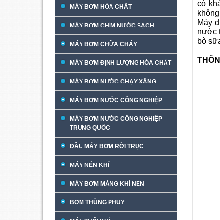
có kh
MÁY BƠM HÓA CHẤT
không
Máy đư
MÁY BƠM CHÌM NƯỚC SẠCH
nước t
bò sữ
MÁY BƠM CHỮA CHÁY
THÔN
MÁY BƠM ĐỊNH LƯỢNG HÓA CHẤT
MÁY BƠM NƯỚC CHẠY XĂNG
MÁY BƠM NƯỚC CÔNG NGHIỆP
MÁY BƠM NƯỚC CÔNG NGHIỆP
TRUNG QUỐC
ĐẦU MÁY BƠM RỜI TRỤC
MÁY NÉN KHÍ
MÁY BƠM MÀNG KHÍ NÉN
BƠM THÙNG PHUY