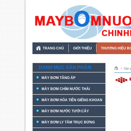
TRANG CHỦ
GIỚI THIỆU
THƯƠNG HIỆU B
DANH MỤC SẢN PHẨM
Sản 
MÁY BƠM TĂNG ÁP
MÁY BƠM CHÌM NƯỚC THẢI
MÁY BƠM HỎA TIỄN GIẾNG KHOAN
MÁY BƠM NƯỚC TƯỚI CÂY
MÁY BƠM LY TÂM TRỤC ĐỨNG