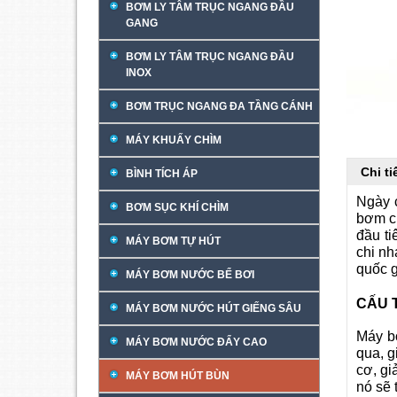
BƠM LY TÂM TRỤC NGANG ĐẦU
GANG
BƠM LY TÂM TRỤC NGANG ĐẦU
INOX
BƠM TRỤC NGANG ĐA TẦNG CÁNH
MÁY KHUẤY CHÌM
Chi t
BÌNH TÍCH ÁP
Ngày 
BƠM SỤC KHÍ CHÌM
bơm ch
đầu t
MÁY BƠM TỰ HÚT
chi nh
quốc 
MÁY BƠM NƯỚC BỂ BƠI
CẤU 
MÁY BƠM NƯỚC HÚT GIẾNG SÂU
Máy bơ
MÁY BƠM NƯỚC ĐẨY CAO
qua, g
cơ, gi
MÁY BƠM HÚT BÙN
nó sẽ 