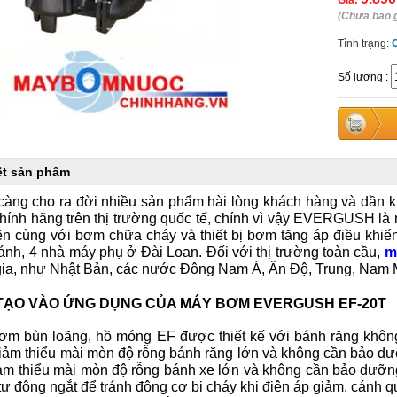
Giá:
(Chưa bao 
Tình trạng:
Số lượng
:
iết sản phẩm
càng cho ra đời nhiều sản phẩm hài lòng khách hàng và dần 
ính hãng trên thị trường quốc tế, chính vì vậy EVERGUSH là 
iên cùng với bơm chữa cháy và thiết bị bơm tăng áp điều kh
ánh, 4 nhà máy phụ ở Đài Loan. Đối với thị trường toàn cầu,
m
gia, như Nhật Bản, các nước Đông Nam Á, Ấn Độ, Trung, Nam 
TẠO VÀO ỨNG DỤNG CỦA MÁY BƠM EVERGUSH EF-20T
m bùn loãng, hồ móng EF được thiết kế với bánh răng không l
iảm thiểu mài mòn độ rỗng bánh răng lớn và không cần bảo dư
ảm thiểu mài mòn độ rỗng bánh xe lớn và không cần bảo dưỡng
tự động ngắt để tránh động cơ bị cháy khi điện áp giảm, cánh 