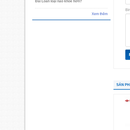
Đài Loan loại nào khỏe hơn?
Bì
Xem thêm
SẢN P