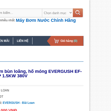
Máy Bơm Nước Chính Hãng
nhiều nhất:
N MÃI
LIÊN HỆ
Giỏ hàng
(0)
m bùn loãng, hố móng EVERGUSH EF-
P 1.5KW 380V
ÀI LOAN
20T
t:
EVERGUSH - Đài Loan
0.000 VNĐ