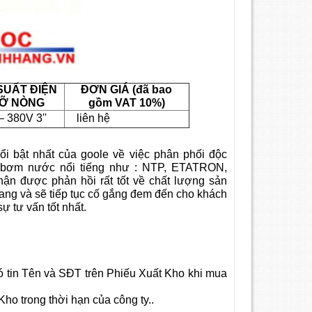
SUẤT ĐIỆN
ĐƠN GIÁ (đã bao
CỠ NÒNG
gồm VAT 10%)
– 380V 3''
liên hệ
i bật nhất của goole về việc phân phối độc
 bơm nước nổi tiếng như : NTP, ETATRON,
được phản hồi rất tốt về chất lượng sản
đang và sẽ tiếp tục cố gắng đem đến cho khách
 tư vấn tốt nhất.
 tin Tên và SĐT trên Phiếu Xuất Kho khi mua
o trong thời hạn của công ty..