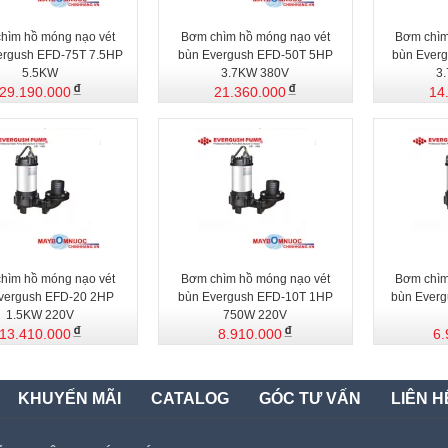
hìm hồ móng nạo vét
Bơm chìm hồ móng nạo vét
Bơm chìm
ergush EFD-75T 7.5HP
bùn Evergush EFD-50T 5HP
bùn Ever
5.5KW
3.7KW 380V
3
29.190.000
21.360.000
14
hìm hồ móng nạo vét
Bơm chìm hồ móng nạo vét
Bơm chìm
vergush EFD-20 2HP
bùn Evergush EFD-10T 1HP
bùn Everg
1.5KW 220V
750W 220V
13.410.000
8.910.000
6.
KHUYẾN MÃI
CATALOG
GÓC TƯ VẤN
LIÊN H