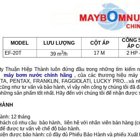
CÔNG 
MODEL
LƯU LƯỢNG
CỘT ÁP
ÁP 
3
EF-20T
17 M
2 HP 
39 m
/h
ty Thuận Hiệp Thành luôn đứng đầu trong những tìm kiếm nổ
ền
máy bơm nước chính hãng
, của các thương hiệu máy
TA, PENTAX, FRANKLIN, FAGGIOLATI, LUCKY PRO…và nhận 
ũng như tư vấn và bảo hành, vì vậy nên công ty chúng tôi đã 
hững sản phẩm tốt nhất. Hãy đến với chúng tôi để nhận được sự
HÀNH
ành: 12 tháng
ách có nhu cầu bảo hành, liên hệ với nhân viên bán hàng (có
để được tư vấn về chế độ bảo hành.
iện được bảo hành: có đầy đủ Phiếu Bảo Hành và phiếu Xuất Kh