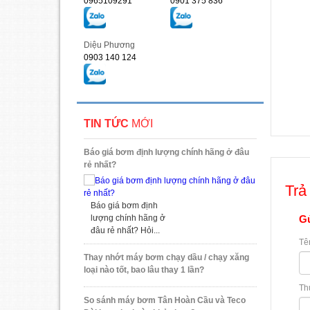
0965109291
0901 375 836
Diệu Phương
0903 140 124
TIN TỨC
MỚI
Báo giá bơm định lượng chính hãng ở đâu
rẻ nhất?
Trả 
Báo giá bơm định
Gử
lượng chính hãng ở
đâu rẻ nhất? Hỏi...
Tê
Thay nhớt máy bơm chạy dầu / chạy xăng
loại nào tốt, bao lâu thay 1 lần?
Th
So sánh máy bơm Tân Hoàn Cầu và Teco