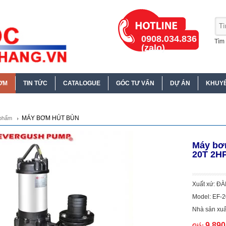
0908.034.836
Tìm 
(zalo)
ƠM
TIN TỨC
CATALOGUE
GÓC TƯ VẤN
DỰ ÁN
KHUYẾ
MÁY BƠM HÚT BÙN
phẩm
Máy bơ
20T 2H
Xuất xứ: Đ
Model: EF-
Nhà sản xuấ
9.89