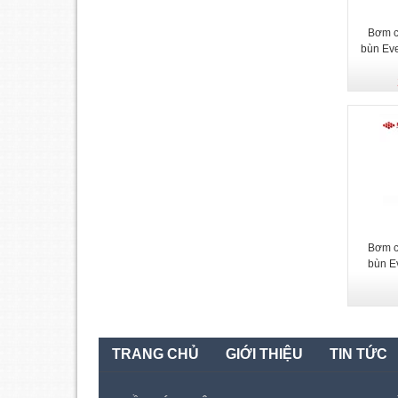
Bơm c
bùn Ev
Bơm c
bùn E
TRANG CHỦ
GIỚI THIỆU
TIN TỨC