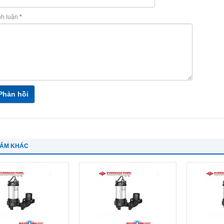
nh luận
*
Phản hồi
HẨM KHÁC