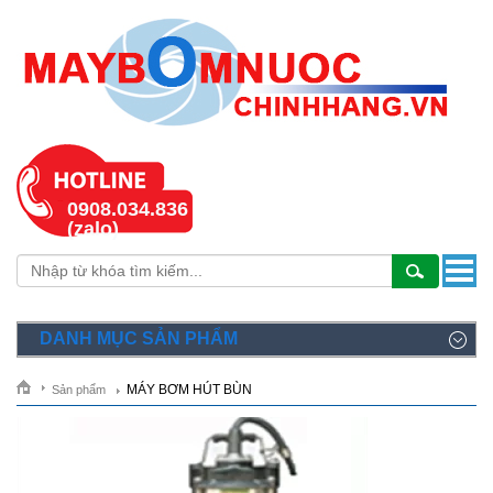
0908.034.836
(zalo)
DANH MỤC SẢN PHẨM
MÁY BƠM HÚT BÙN
Sản phẩm