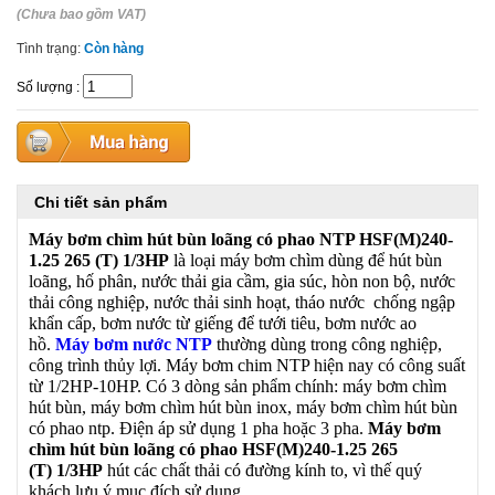
(Chưa bao gồm VAT)
Tình trạng:
Còn hàng
Số lượng
:
Chi tiết sản phẩm
Máy bơm chìm hút bùn loãng có phao
NTP HSF(M)240-
1.25 265 (T) 1/3HP
là loại máy bơm chìm dùng để hút bùn
loãng, hố phân, nước thải gia cầm, gia súc, hòn non bộ, nước
thải công nghiệp, nước thải sinh hoạt, tháo nước chống ngập
khẩn cấp, bơm nước từ giếng để tưới tiêu, bơm nước ao
hồ.
Máy bơm nước NTP
thường dùng trong công nghiệp,
công trình thủy lợi. Máy bơm chim NTP hiện nay có công suất
từ 1/2HP-10HP. Có 3 dòng sản phẩm chính: máy bơm chìm
hút bùn, máy bơm chìm hút bùn inox, máy bơm chìm hút bùn
có phao ntp. Điện áp sử dụng 1 pha hoặc 3 pha.
Máy bơm
chìm hút bùn loãng có phao
HSF(M)240-1.25 265
(T) 1/3HP
hút các chất thải có đường kính to, vì thế quý
khách lưu ý mục đích sử dụng.