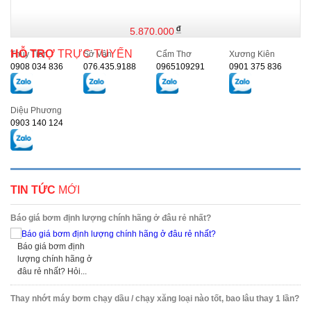
5.870.000
HỖ TRỢ
TRỰC TUYẾN
Thủy Tiên
Sở Vân
Cẩm Thơ
Xương Kiên
0908 034 836
076.435.9188
0965109291
0901 375 836
Diệu Phương
0903 140 124
TIN TỨC
MỚI
Báo giá bơm định lượng chính hãng ở đâu rẻ nhất?
Báo giá bơm định
lượng chính hãng ở
đâu rẻ nhất? Hỏi...
Thay nhớt máy bơm chạy dầu / chạy xăng loại nào tốt, bao lâu thay 1 lần?