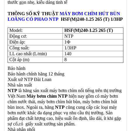
thước gọn nhẹ, kiểu dáng tinh tế
THÔNG SỐ KỸ THUẬT
MÁY BƠM CHÌM HÚT BÙN
LOÃNG CÓ PHAO NTP
HSF(M)240-1.25 265 (T) 1/3HP
Model:
HSF(M)240-1.25 265 (T)
Động cơ:
NTP
Điện áp:
1Ф
Công suất:
1/3HP
LL cao nhất (L/min)
140
Cột áp (m)
8
Bảo hành
Bảo hành chính hãng 12 tháng
Xuất xứ NTP Đài Loan
Nhà sản xuất
NTP
là hãng sản xuất máy bơm chìm nổi tiếng trên thị trường
Việt Nam
Máy bơm chìm NTP
hiện nay gồm có máy bơm
chìm nước thải, máy bơm chìm hút bùn, máy bơm chìm hút
bùn inox. Ngoài ra, hãng
NTP
cũng cung cấp các loại máy
bơm nước khác đa dạng phục vụ nhu cầu thị trường. Sản
phẩm đạt chất lượng cao, hiệu suất ổn định, lâu dài, ít khi gặp
sự cố,có giấy xuât xưởng sản phẩm.
Nhà phân phối