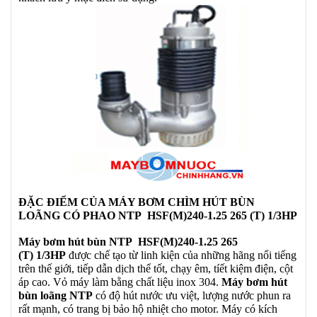
ĐẶC ĐIỂM CỦA MÁY BƠM CHÌM HÚT BÙN
LOÃNG CÓ PHAO NTP
HSF(M)240-1.25 265 (T) 1/3HP
Máy bơm hút bùn NTP
HSF(M)240-1.25 265
(T) 1/3HP
được chế tạo từ linh kiện của những hãng nổi tiếng
trên thế giới, tiếp dẫn dịch thể tốt, chạy êm, tíết kiệm điện, cột
áp cao. Vỏ máy làm bằng chất liệu inox 304.
Máy bơm hút
bùn loãng NTP
có độ hút nước ưu việt, lượng nước phun ra
rất mạnh, có trang bị bảo hộ nhiệt cho motor. Máy có kích