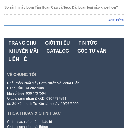
So sánh máy bơm Tân Hoàn Cầu và Teco Đài Loan loại nào khỏe hơn?
Xem thêm
TRANG CHỦ
GIỚI THIỆU
TIN TỨC
KHUYẾN MÃI
CATALOG
GÓC TƯ VẤN
LIÊN HỆ
VỀ CHÚNG TÔI
Nhà Phân Phối Máy Bơm Nước Và Motor Điện
Hàng Đầu Tại Việt Nam
Mã số thuế: 0307737594
Giấy chứng nhận ĐKKD: 0307737594
do Sở Kế hoạch Tư vấn cấp ngày: 19/03/2009
THỎA THUẬN & CHÍNH SÁCH
Chính sách bảo hành, bảo trì.
Chính sách bảo mật thông tin