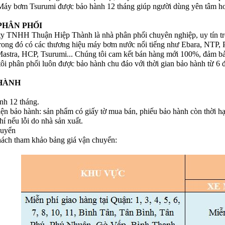
Máy bơm Tsurumi được bảo hành 12 tháng giúp người dùng yên tâm hơ
PHÂN PHỐI
y TNHH Thuận Hiệp Thành là nhà phân phối chuyên nghiệp, uy tín t
rong đó có các thương hiệu máy bơm nước nổi tiếng như Ebara, NTP, P
astra, HCP, Tsurumi... Chúng tôi cam kết bán hàng mới 100%, đảm bảo
ôi phân phối luôn được bảo hành chu đáo với thời gian bảo hành từ 6 
HÀNH
nh 12 tháng.
iện bảo hành: sản phẩm có giấy tờ mua bán, phiếu bảo hành còn thời hạ
í nếu lỗi do nhà sản xuất.
huyển
ách tham khảo bảng giá vận chuyển: