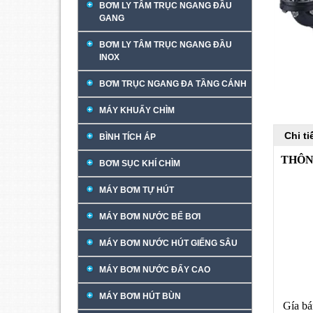
BƠM LY TÂM TRỤC NGANG ĐẦU
GANG
BƠM LY TÂM TRỤC NGANG ĐẦU
INOX
BƠM TRỤC NGANG ĐA TẦNG CÁNH
MÁY KHUẤY CHÌM
Chi t
BÌNH TÍCH ÁP
THÔN
BƠM SỤC KHÍ CHÌM
MÁY BƠM TỰ HÚT
MÁY BƠM NƯỚC BỂ BƠI
MÁY BƠM NƯỚC HÚT GIẾNG SÂU
MÁY BƠM NƯỚC ĐẨY CAO
MÁY BƠM HÚT BÙN
Gía bá