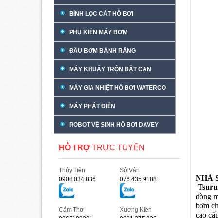
BÌNH LỌC CÁT HỒ BƠI
PHỤ KIỆN MÁY BƠM
ĐẦU BƠM BÁNH RĂNG
MÁY KHUẤY TRỘN ĐẶT CẠN
MÁY GIA NHIỆT HỒ BƠI WATERCO
MÁY PHÁT ĐIỆN
ROBOT VỆ SINH HỒ BƠI DAVEY
HỖ TRỢ
TRỰC TUYẾN
Thủy Tiên
Sở Vân
NHÀ 
0908 034 836
076.435.9188
Tsur
dòng m
bơm chì
Cẩm Thơ
Xương Kiên
cao cấ