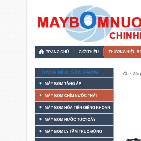
TRANG CHỦ
GIỚI THIỆU
THƯƠNG HIỆU B
DANH MỤC SẢN PHẨM
Sản 
MÁY BƠM TĂNG ÁP
MÁY BƠM CHÌM NƯỚC THẢI
MÁY BƠM HỎA TIỄN GIẾNG KHOAN
MÁY BƠM NƯỚC TƯỚI CÂY
MÁY BƠM LY TÂM TRỤC ĐỨNG