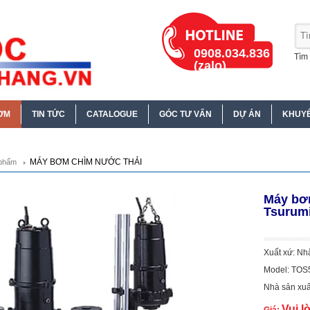
0908.034.836
Tìm 
(zalo)
ƠM
TIN TỨC
CATALOGUE
GÓC TƯ VẤN
DỰ ÁN
KHUYẾ
MÁY BƠM CHÌM NƯỚC THẢI
phẩm
Máy bơm
Tsurum
Xuất xứ: Nh
Model: TO
Nhà sản xuấ
Vui l