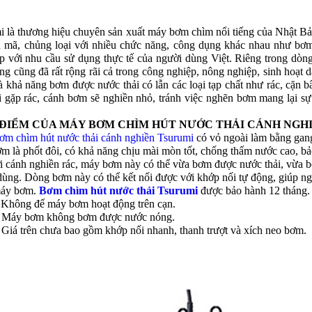
i là thương hiệu chuyên sản xuất máy bơm chìm nổi tiếng của Nhật B
 mã, chủng loại với nhiều chức năng, công dụng khác nhau như bơm c
p với nhu cầu sử dụng thực tế của người dùng Việt. Riêng trong dòn
ng cũng đã rất rộng rãi cả trong công nghiệp, nông nghiệp, sinh hoạt
à khả năng bơm được nước thải có lẫn các loại tạp chất như rác, cặn b
i gặp rác, cánh bơm sẽ nghiền nhỏ, tránh việc nghẽn bơm mang lại sự
ĐIỂM CỦA MÁY BƠM CHÌM HÚT NƯỚC THẢI CÁNH NGHIỀ
m chìm hút nước thải cánh nghiền Tsurumi
có vỏ ngoài làm bằng gang
ơm là phốt đôi, có khả năng chịu mài mòn tốt, chống thấm nước cao, b
i cánh nghiền rác, máy bơm này có thể vừa bơm được nước thải, vừa bơm 
ùng. Dòng bơm này có thể kết nối được với khớp nối tự động, giúp ngườ
máy bơm.
Bơm chìm hút nước thải Tsurumi
được bảo hành 12 th
 Không để máy bơm hoạt động trên cạn.
ơm không bơm được nước nóng.
ên chưa bao gồm khớp nối nhanh, thanh trượt và xích neo bơm.