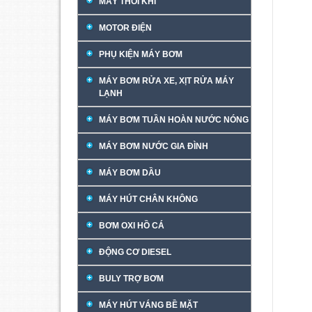
MÁY THỔI KHÍ
MOTOR ĐIỆN
PHỤ KIỆN MÁY BƠM
MÁY BƠM RỬA XE, XỊT RỬA MÁY
LẠNH
MÁY BƠM TUẦN HOÀN NƯỚC NÓNG
MÁY BƠM NƯỚC GIA ĐÌNH
MÁY BƠM DẦU
MÁY HÚT CHÂN KHÔNG
BƠM OXI HỒ CÁ
ĐỘNG CƠ DIESEL
BULY TRỢ BƠM
MÁY HÚT VÁNG BỀ MẶT