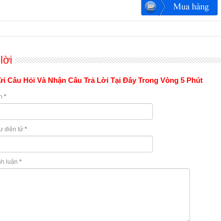
lời
i Câu Hỏi Và Nhận Câu Trả Lời Tại Đây Trong Vòng 5 Phút
n
*
ư điện tử
*
nh luận
*