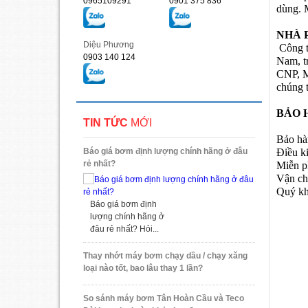
0965109291
0901 375 836
dùng. 
NHÀ 
Diệu Phương
Công t
0903 140 124
Nam, t
CNP, M
chúng t
BẢO 
TIN TỨC
MỚI
Bảo hà
Điều k
Báo giá bơm định lượng chính hãng ở đâu
rẻ nhất?
Miễn ph
Vận c
Quý kh
Báo giá bơm định
lượng chính hãng ở
đâu rẻ nhất? Hỏi...
Thay nhớt máy bơm chạy dầu / chạy xăng
loại nào tốt, bao lâu thay 1 lần?
So sánh máy bơm Tân Hoàn Cầu và Teco