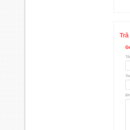
Trả 
Gử
Tê
Th
Bì