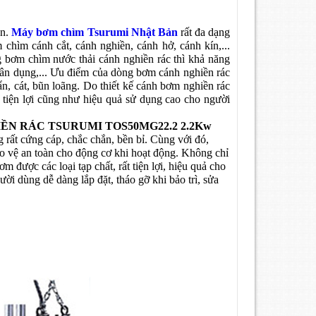
ản.
Máy bơm chìm Tsurumi Nhật Bản
rất đa dạng
hìm cánh cắt, cánh nghiền, cánh hở, cánh kín,...
g bơm chìm nước thải cánh nghiền rác thì khả năng
 dân dụng,... Ưu điểm của dòng bơm cánh nghiền rác
ẩn, cát, bũn loãng. Do thiết kế cánh bơm nghiền rác
 tiện lợi cũng như hiệu quả sử dụng cao cho người
N RÁC TSURUMI TOS50MG22.2 2.2Kw
 rất cứng cáp, chắc chắn, bền bỉ. Cùng với đó,
ảo vệ an toàn cho động cơ khi hoạt động. Không chỉ
được các loại tạp chất, rất tiện lợi, hiệu quả cho
i dùng dễ dàng lắp đặt, tháo gỡ khi bảo trì, sửa
áng.