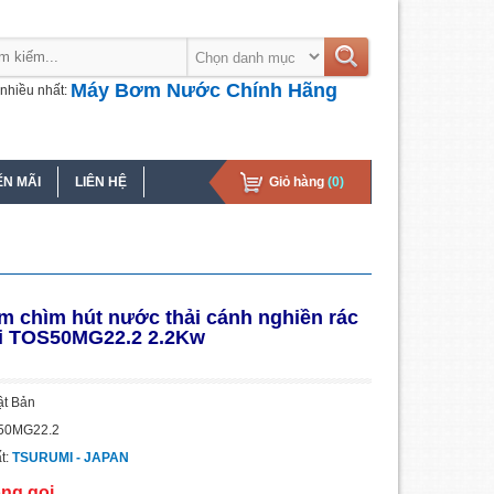
Máy Bơm Nước Chính Hãng
nhiều nhất:
N MÃI
LIÊN HỆ
Giỏ hàng
(0)
 chìm hút nước thải cánh nghiền rác
i TOS50MG22.2 2.2Kw
ật Bản
S50MG22.2
t:
TSURUMI - JAPAN
òng gọi