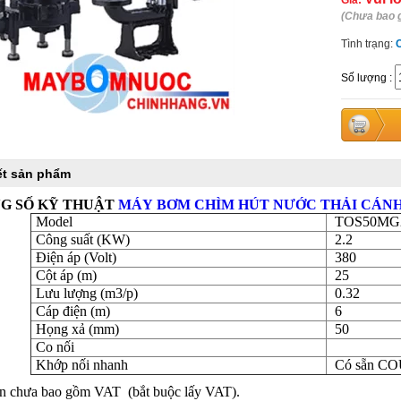
Giá:
(Chưa bao 
Tình trạng:
Số lượng
:
iết sản phẩm
G SỐ KỸ THUẬT
MÁY
BƠM CHÌM HÚT NƯỚC THẢI CÁNH 
Model
TOS50MG2
Công suất (KW)
2.2
Điện áp (Volt)
380
Cột áp (m)
25
Lưu lượng (m3/p)
0.32
Cáp điện (m)
6
Họng xả (mm)
50
Co nối
Khớp nối nhanh
Có sẵn C
n chưa bao gồm VAT (bắt buộc lấy VAT).