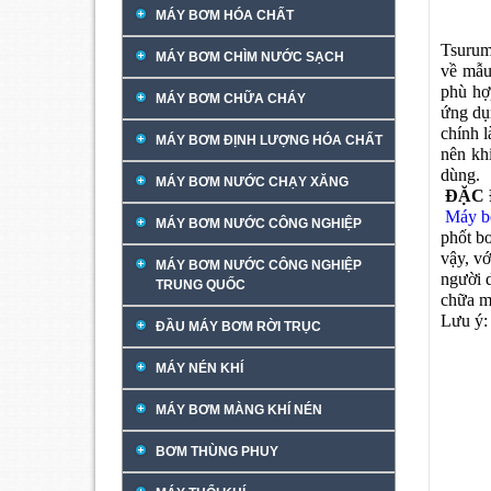
MÁY BƠM HÓA CHẤT
Tsurum
MÁY BƠM CHÌM NƯỚC SẠCH
về mẫu
phù hợ
MÁY BƠM CHỮA CHÁY
ứng dụ
chính l
MÁY BƠM ĐỊNH LƯỢNG HÓA CHẤT
nên kh
dùng.
MÁY BƠM NƯỚC CHẠY XĂNG
ĐẶC 
Máy bơ
MÁY BƠM NƯỚC CÔNG NGHIỆP
phốt b
vậy, vớ
MÁY BƠM NƯỚC CÔNG NGHIỆP
người d
TRUNG QUỐC
chữa 
Lưu ý:
ĐẦU MÁY BƠM RỜI TRỤC
Máy b
Giá tr
MÁY NÉN KHÍ
MÁY BƠM MÀNG KHÍ NÉN
BƠM THÙNG PHUY