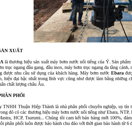
SẢN XUẤT
RA
là thương hiệu sản xuất máy bơm nước nổi tiếng của Ý. Sản phẩm
m trục ngang đầu gang, đầu inox, máy bơm trục ngang đa tầng cánh, 
g được nhu cầu sử dụng của khách hàng. Máy bơm nước
Ebara
đượ
ến, hiện đại bậc nhất trong lĩnh vực cũng như được làm bằng những ch
huẩn chất lượng châu Âu.
PHÂN PHỐI
y TNHH Thuận Hiệp Thành là nhà phân phối chuyên nghiệp, uy tín t
rong đó có các thương hiệu máy bơm nước nổi tiếng như Ebara, NTP, 
astra, HCP, Tsurumi... Chúng tôi cam kết bán hàng mới 100%, đảm 
ôi phân phối luôn được bảo hành chu đáo với thời gian bảo hành từ 6 