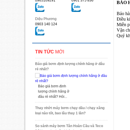
0965109291
0901 375 836
BẢO 
Bảo hà
Điều k
Diệu Phương
0903 140 124
Miễn ph
Vận c
Quý kh
TIN TỨC
MỚI
Báo giá bơm định lượng chính hãng ở đâu
rẻ nhất?
Báo giá bơm định
lượng chính hãng ở
đâu rẻ nhất? Hỏi...
Thay nhớt máy bơm chạy dầu / chạy xăng
loại nào tốt, bao lâu thay 1 lần?
So sánh máy bơm Tân Hoàn Cầu và Teco