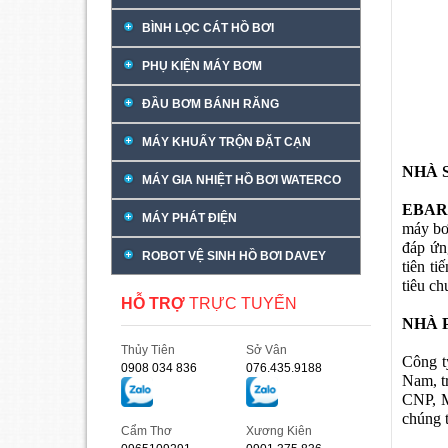
BÌNH LỌC CÁT HỒ BƠI
PHỤ KIỆN MÁY BƠM
ĐẦU BƠM BÁNH RĂNG
MÁY KHUẤY TRỘN ĐẶT CẠN
NHÀ 
MÁY GIA NHIỆT HỒ BƠI WATERCO
EBA
MÁY PHÁT ĐIỆN
máy bơ
đáp ứn
ROBOT VỆ SINH HỒ BƠI DAVEY
tiên ti
tiêu c
HỖ TRỢ
TRỰC TUYẾN
NHÀ 
Thủy Tiên
Sở Vân
Công t
0908 034 836
076.435.9188
Nam, t
CNP, M
chúng t
Cẩm Thơ
Xương Kiên