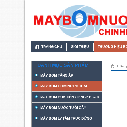
TRANG CHỦ
GIỚI THIỆU
THƯƠNG HIỆU B
DANH MỤC SẢN PHẨM
Sản 
MÁY BƠM TĂNG ÁP
MÁY BƠM CHÌM NƯỚC THẢI
MÁY BƠM HỎA TIỄN GIẾNG KHOAN
MÁY BƠM NƯỚC TƯỚI CÂY
MÁY BƠM LY TÂM TRỤC ĐỨNG