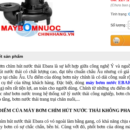
Giá:
(Chưa bao 
Tình trạng:
Số lượng
:
iết sản phẩm
m chìm hút nước thải Ebara là sự kết hợp giữa công nghệ Ý và ng
út nước thải có chất lượng cao, đạt tiêu chuẩn châu Âu nhưng có gi
iếp tại châu Âu. Ưu điểm của dòng bơm này chính là có dải công suất
ế cụ thể của từng khách hàng. Đặc biệt, dòng
máy bơm nước EBA
g) nên rất tiện lợi, an toàn cho người dùng. Chính từ những ưu điểm 
ực như bơm nước trong hệ thống xử lý nước thải công nghiệp, bơm ch
 tầng, bơm nước thải trang trại chăn nuôi,...
ĐIỂM CỦA MÁY BƠM CHÌM HÚT NƯỚC THẢI KHÔNG PHAO E
ìm hút nước thải Ebara có vỏ ngoài làm bằng gang, có khả năng chịu 
y bơm có sự chắc chắn, bền bỉ. Cùng với đó, phốt bơm của dòng máy