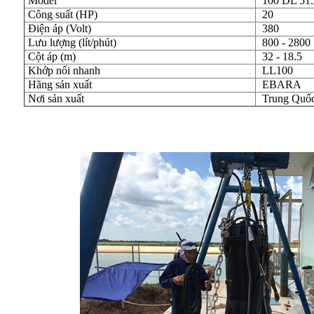
Model
100 DL 515
Công suất (HP)
20
Điện áp (Volt)
380
Lưu lượng (lít/phút)
800 - 2800
Cột áp (m)
32 - 18.5
Khớp nối nhanh
LL100
Hãng sản xuất
EBARA
Nơi sản xuất
Trung Quố