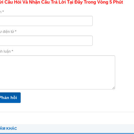
i Câu Hỏi Và Nhận Câu Trả Lời Tại Đây Trong Vòng 5 Phút
n
*
ư điện tử
*
nh luận
*
Phản hồi
HẨM KHÁC