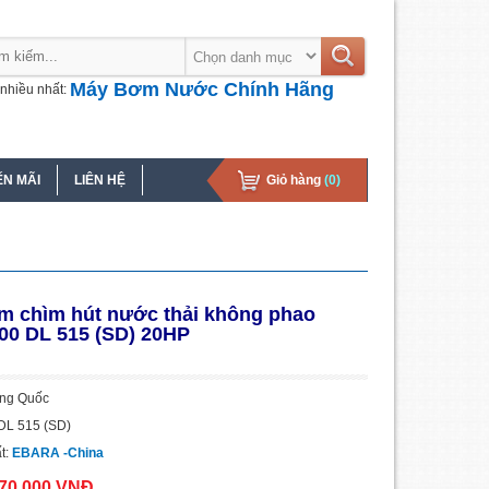
Máy Bơm Nước Chính Hãng
nhiều nhất:
N MÃI
LIÊN HỆ
Giỏ hàng
(0)
m chìm hút nước thải không phao
00 DL 515 (SD) 20HP
ung Quốc
DL 515 (SD)
t:
EBARA -China
170.000 VNĐ