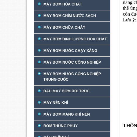
năng c
MÁY BƠM HÓA CHẤT
thể ứn
còn đượ
MÁY BƠM CHÌM NƯỚC SẠCH
Lưu ý:
Máy b
MÁY BƠM CHỮA CHÁY
Giá t
MÁY BƠM ĐỊNH LƯỢNG HÓA CHẤT
MÁY BƠM NƯỚC CHẠY XĂNG
MÁY BƠM NƯỚC CÔNG NGHIỆP
MÁY BƠM NƯỚC CÔNG NGHIỆP
TRUNG QUỐC
ĐẦU MÁY BƠM RỜI TRỤC
MÁY NÉN KHÍ
MÁY BƠM MÀNG KHÍ NÉN
THÔN
BƠM THÙNG PHUY