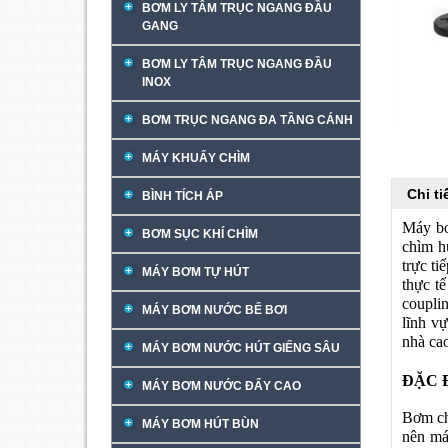
BƠM LY TÂM TRỤC NGANG ĐẦU
GANG
BƠM LY TÂM TRỤC NGANG ĐẦU
INOX
BƠM TRỤC NGANG ĐA TẦNG CÁNH
MÁY KHUẤY CHÌM
Chi t
BÌNH TÍCH ÁP
Máy bơ
BƠM SỤC KHÍ CHÌM
chìm h
trực t
MÁY BƠM TỰ HÚT
thực t
couplin
MÁY BƠM NƯỚC BỂ BƠI
lĩnh v
nhà cao
MÁY BƠM NƯỚC HÚT GIẾNG SÂU
ĐẶC 
MÁY BƠM NƯỚC ĐẨY CAO
Bơm ch
MÁY BƠM HÚT BÙN
nên má