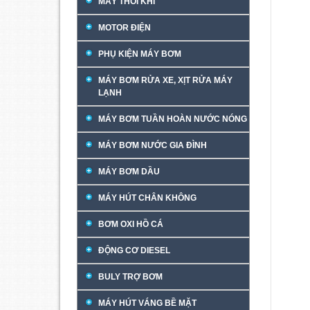
MÁY THỔI KHÍ
MOTOR ĐIỆN
PHỤ KIỆN MÁY BƠM
MÁY BƠM RỬA XE, XỊT RỬA MÁY
LẠNH
MÁY BƠM TUẦN HOÀN NƯỚC NÓNG
MÁY BƠM NƯỚC GIA ĐÌNH
MÁY BƠM DẦU
MÁY HÚT CHÂN KHÔNG
BƠM OXI HỒ CÁ
ĐỘNG CƠ DIESEL
BULY TRỢ BƠM
MÁY HÚT VÁNG BỀ MẶT