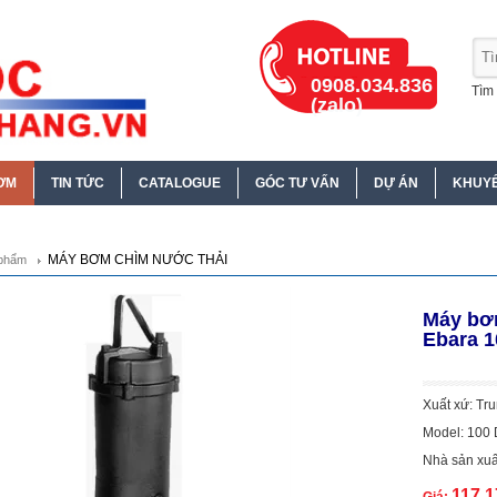
0908.034.836
Tìm 
(zalo)
ƠM
TIN TỨC
CATALOGUE
GÓC TƯ VẤN
DỰ ÁN
KHUYẾ
MÁY BƠM CHÌM NƯỚC THẢI
phẩm
Máy bơ
Ebara 1
Xuất xứ: Tr
Model: 100 
Nhà sản xuấ
117.