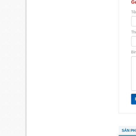
Gử
Tê
Th
Bì
SẢN P