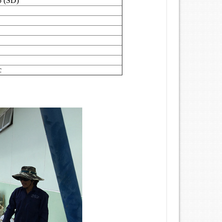
 (SD)
c