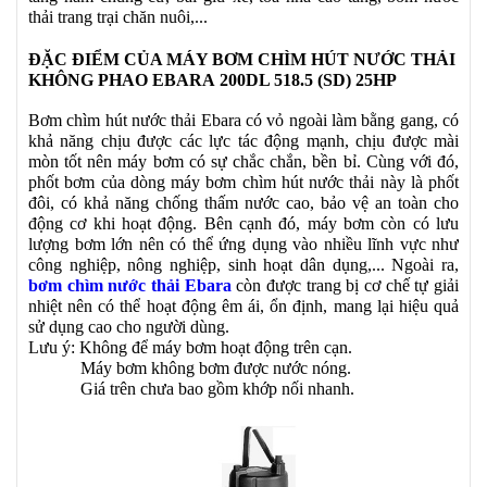
thải trang trại chăn nuôi,...
ĐẶC ĐIỂM CỦA MÁY BƠM CHÌM HÚT NƯỚC THẢI
KHÔNG PHAO EBARA 200DL 518.5 (SD) 25HP
Bơm chìm hút nước thải Ebara có vỏ ngoài làm bằng gang, có
khả năng chịu được các lực tác động mạnh, chịu được mài
mòn tốt nên máy bơm có sự chắc chắn, bền bỉ. Cùng với đó,
phốt bơm của dòng máy bơm chìm hút nước thải này là phốt
đôi, có khả năng chống thấm nước cao, bảo vệ an toàn cho
động cơ khi hoạt động. Bên cạnh đó, máy bơm còn có lưu
lượng bơm lớn nên có thể ứng dụng vào nhiều lĩnh vực như
công nghiệp, nông nghiệp, sinh hoạt dân dụng,... Ngoài ra,
bơm chìm nước thải Ebara
còn được trang bị cơ chế tự giải
nhiệt nên có thể hoạt động êm ái, ổn định, mang lại hiệu quả
sử dụng cao cho người dùng.
Lưu ý: Không để máy bơm hoạt động trên cạn.
Máy bơm không bơm được nước nóng.
Giá trên chưa bao gồm khớp nối nhanh.