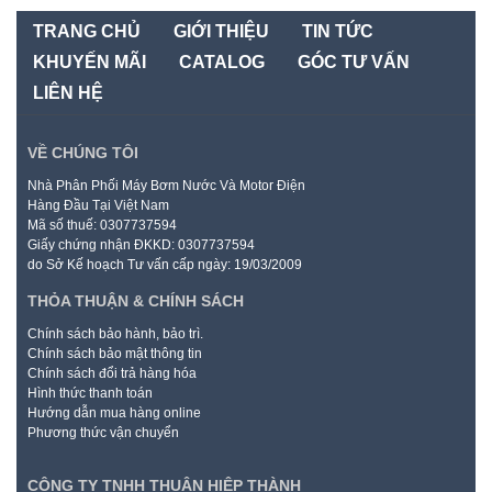
TRANG CHỦ
GIỚI THIỆU
TIN TỨC
KHUYẾN MÃI
CATALOG
GÓC TƯ VẤN
LIÊN HỆ
VỀ CHÚNG TÔI
Nhà Phân Phối Máy Bơm Nước Và Motor Điện
Hàng Đầu Tại Việt Nam
Mã số thuế: 0307737594
Giấy chứng nhận ĐKKD: 0307737594
do Sở Kế hoạch Tư vấn cấp ngày: 19/03/2009
THỎA THUẬN & CHÍNH SÁCH
Chính sách bảo hành, bảo trì.
Chính sách bảo mật thông tin
Chính sách đổi trả hàng hóa
Hình thức thanh toán
Hướng dẫn mua hàng online
Phương thức vận chuyển
CÔNG TY TNHH THUẬN HIỆP THÀNH