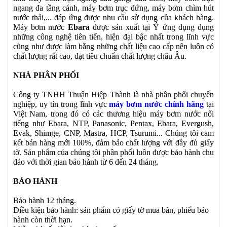
ngang đa tầng cánh, máy bơm trục đứng, máy bơm chìm hút
nước thải,... đáp ứng được nhu cầu sử dụng của khách hàng.
Máy bơm nước
Ebara
được sản xuất tại Ý ứng dụng dụng
những công nghệ tiên tiến, hiện đại bậc nhất trong lĩnh vực
cũng như được làm bằng những chất liệu cao cấp nên luôn có
chất lượng rất cao, đạt tiêu chuẩn chất lượng châu Âu.
NHÀ PHÂN PHỐI
Công ty TNHH Thuận Hiệp Thành là nhà phân phối chuyên
nghiệp, uy tín trong lĩnh vực
máy bơm nước chính hãng
tại
Việt Nam, trong đó có các thương hiệu máy bơm nước nổi
tiếng như Ebara, NTP, Panasonic, Pentax, Ebara, Evergush,
Evak, Shimge, CNP, Mastra, HCP, Tsurumi... Chúng tôi cam
kết bán hàng mới 100%, đảm bảo chất lượng với đầy đủ giấy
tờ. Sản phẩm của chúng tôi phân phối luôn được bảo hành chu
đáo với thời gian bảo hành từ 6 đến 24 tháng.
BẢO HÀNH
Bảo hành 12 tháng.
Điều kiện bảo hành: sản phẩm có giấy tờ mua bán, phiếu bảo
hành còn thời hạn.