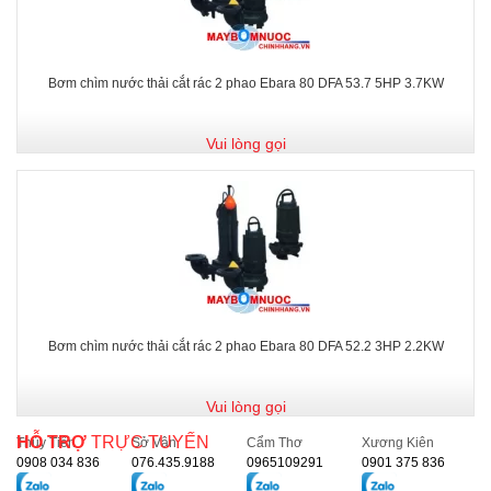
Bơm chìm nước thải cắt rác 2 phao Ebara 80 DFA 53.7 5HP 3.7KW
Vui lòng gọi
Bơm chìm nước thải cắt rác 2 phao Ebara 80 DFA 52.2 3HP 2.2KW
Vui lòng gọi
HỖ TRỢ
TRỰC TUYẾN
Thủy Tiên
Sở Vân
Cẩm Thơ
Xương Kiên
0908 034 836
076.435.9188
0965109291
0901 375 836