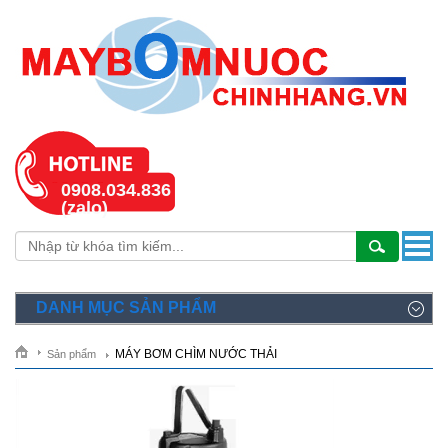
0908.034.836
(zalo)
DANH MỤC SẢN PHẨM
MÁY BƠM CHÌM NƯỚC THẢI
Sản phẩm