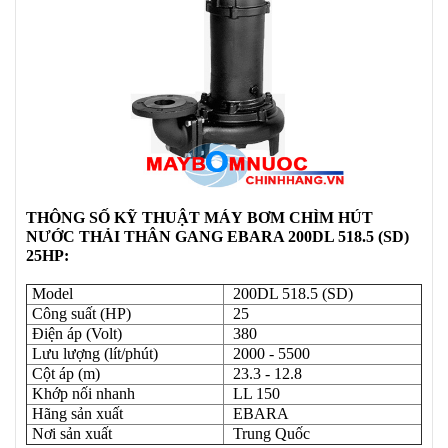
THÔNG SỐ KỸ THUẬT
MÁY
BƠM CHÌM HÚT
NƯỚC THẢI THÂN GANG EBARA 200DL 518.5 (SD)
25HP:
Model
200DL 518.5 (SD)
Công suất (HP)
25
Điện áp (Volt)
380
Lưu lượng (lít/phút)
2000 - 5500
Cột áp (m)
23.3 - 12.8
Khớp nối nhanh
LL 150
Hãng sản xuất
EBARA
Nơi sản xuất
Trung Quốc