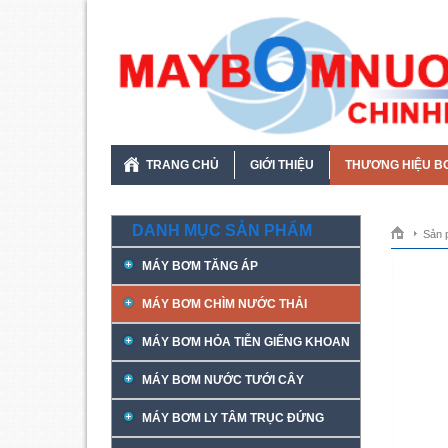
TRANG CHỦ
GIỚI THIỆU
THƯƠNG HIỆU B
DANH MỤC SẢN PHẨM
Sản 
MÁY BƠM TĂNG ÁP
MÁY BƠM CHÌM NƯỚC THẢI
MÁY BƠM HỎA TIỄN GIẾNG KHOAN
MÁY BƠM NƯỚC TƯỚI CÂY
MÁY BƠM LY TÂM TRỤC ĐỨNG