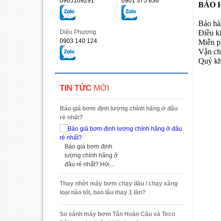
0965109291
0901 375 836
BẢO 
Bảo hà
Diệu Phương
Điều k
0903 140 124
Miễn ph
Vận c
Quý kh
TIN TỨC
MỚI
Báo giá bơm định lượng chính hãng ở đâu
rẻ nhất?
Báo giá bơm định
lượng chính hãng ở
đâu rẻ nhất? Hỏi...
Thay nhớt máy bơm chạy dầu / chạy xăng
loại nào tốt, bao lâu thay 1 lần?
So sánh máy bơm Tân Hoàn Cầu và Teco