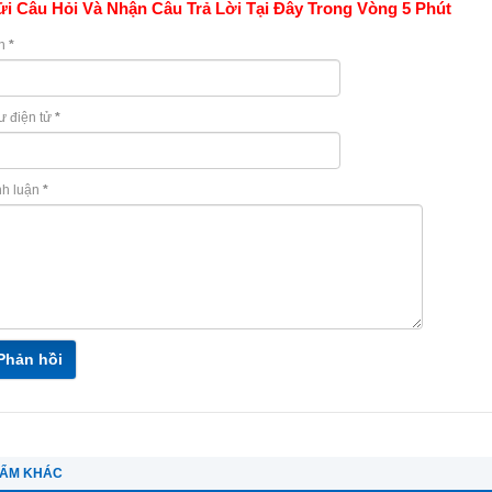
i Câu Hỏi Và Nhận Câu Trả Lời Tại Đây Trong Vòng 5 Phút
n
*
ư điện tử
*
nh luận
*
Phản hồi
HẨM KHÁC