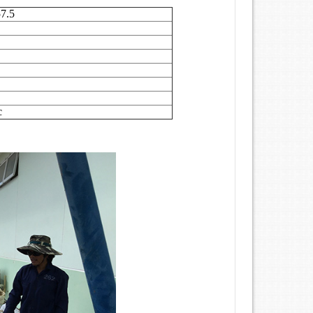
7.5
c