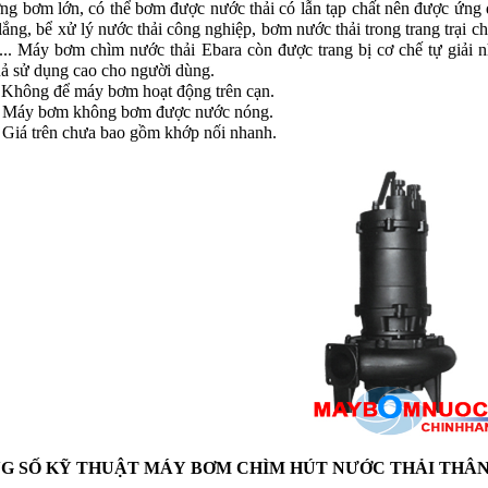
ợng bơm lớn, có thể bơm được nước thải có lẫn tạp chất nên được ứng 
lắng, bể xử lý nước thải công nghiệp, bơm nước thải trong trang trại 
,... Máy bơm chìm nước thải Ebara còn được trang bị cơ chế tự giải n
uả sử dụng cao cho người dùng.
 Không để máy bơm hoạt động trên cạn.
ơm không bơm được nước nóng.
rên chưa bao gồm khớp nối nhanh.
G SỐ KỸ THUẬT
MÁY
BƠM CHÌM HÚT NƯỚC THẢI THÂN 