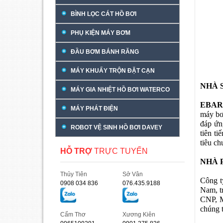
BÌNH LỌC CÁT HỒ BƠI
PHỤ KIỆN MÁY BƠM
ĐẦU BƠM BÁNH RĂNG
MÁY KHUẤY TRỘN ĐẶT CẠN
NHÀ 
MÁY GIA NHIỆT HỒ BƠI WATERCO
EBA
MÁY PHÁT ĐIỆN
máy bơ
đáp ứn
ROBOT VỆ SINH HỒ BƠI DAVEY
tiên ti
tiêu c
HỖ TRỢ
TRỰC TUYẾN
NHÀ 
Thủy Tiên
Sở Vân
Công t
0908 034 836
076.435.9188
Nam, t
CNP, M
chúng t
Cẩm Thơ
Xương Kiên