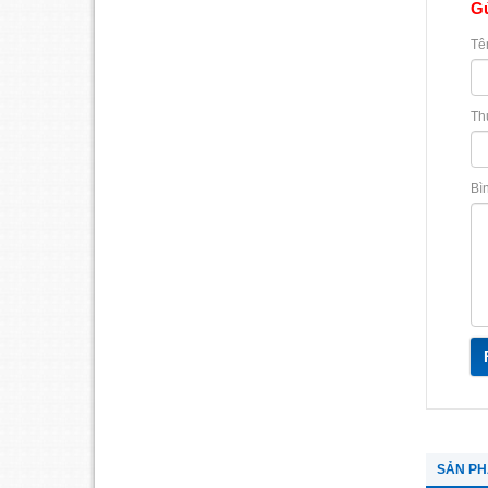
Gử
Tê
Th
Bì
SẢN P