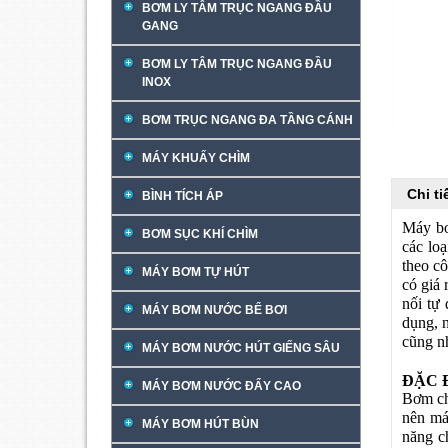
BƠM LY TÂM TRỤC NGANG ĐẦU
GANG
BƠM LY TÂM TRỤC NGANG ĐẦU
INOX
BƠM TRỤC NGANG ĐA TẦNG CÁNH
MÁY KHUẤY CHÌM
Chi t
BÌNH TÍCH ÁP
Máy bơ
BƠM SỤC KHÍ CHÌM
các lo
theo c
MÁY BƠM TỰ HÚT
có giá
nối tự
MÁY BƠM NƯỚC BỂ BƠI
dụng, 
cũng n
MÁY BƠM NƯỚC HÚT GIẾNG SÂU
ĐẶC 
MÁY BƠM NƯỚC ĐẨY CAO
Bơm ch
nên má
MÁY BƠM HÚT BÙN
năng c