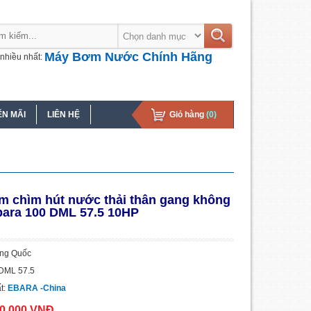
Máy Bơm Nước Chính Hãng
nhiều nhất:
N MÃI
LIÊN HỆ
Giỏ hàng
(0)
 chìm hút nước thải thân gang không
ara 100 DML 57.5 10HP
ung Quốc
 DML 57.5
t:
EBARA -China
10.000 VNĐ