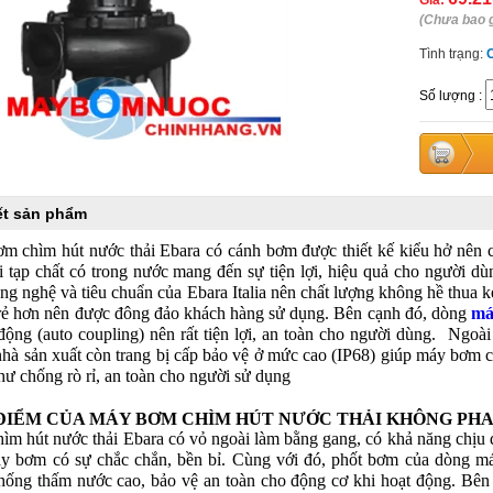
Giá:
(Chưa bao 
Tình trạng:
Số lượng
:
iết sản phẩm
m chìm hút nước thải Ebara có cánh bơm được thiết kế kiểu hở nên 
ại tạp chất có trong nước mang đến sự tiện lợi, hiệu quả cho người 
ông nghệ và tiêu chuẩn của Ebara Italia nên chất lượng không hề thua
 rẻ hơn nên được đông đảo khách hàng sử dụng. Bên cạnh đó, dòng
má
 động (auto coupling) nên rất tiện lợi, an toàn cho người dùng. Ngo
nhà sản xuất còn trang bị cấp bảo vệ ở mức cao (IP68) giúp máy bơm c
hư chống rò rỉ, an toàn cho người sử dụng
ĐIỂM CỦA MÁY BƠM CHÌM HÚT NƯỚC THẢI KHÔNG PHAO 
ìm hút nước thải Ebara có vỏ ngoài làm bằng gang, có khả năng chịu 
y bơm có sự chắc chắn, bền bỉ. Cùng với đó, phốt bơm của dòng máy
hống thấm nước cao, bảo vệ an toàn cho động cơ khi hoạt động. Bên