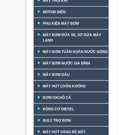
MÁY THỔI KHÍ
MOTOR ĐIỆN
PHỤ KIỆN MÁY BƠM
MÁY BƠM RỬA XE, XỊT RỬA MÁY
LẠNH
MÁY BƠM TUẦN HOÀN NƯỚC NÓNG
MÁY BƠM NƯỚC GIA ĐÌNH
MÁY BƠM DẦU
MÁY HÚT CHÂN KHÔNG
BƠM OXI HỒ CÁ
ĐỘNG CƠ DIESEL
BULY TRỢ BƠM
MÁY HÚT VÁNG BỀ MẶT