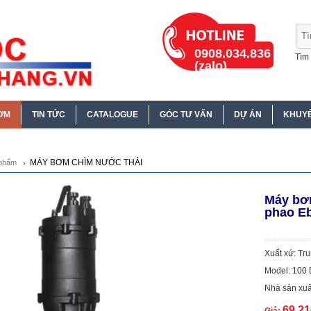
0908.034.836
Tìm 
(zalo)
ƠM
TIN TỨC
CATALOGUE
GÓC TƯ VẤN
DỰ ÁN
KHUYẾ
MÁY BƠM CHÌM NƯỚC THẢI
phẩm
Máy bơm
phao Eb
Xuất xứ: Tr
Model: 100
Nhà sản xuấ
69.2