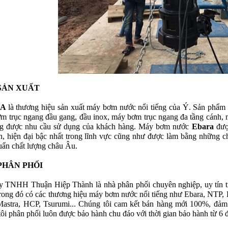
SẢN XUẤT
RA
là thương hiệu sản xuất máy bơm nước nổi tiếng của Ý. Sản phẩm
m trục ngang đầu gang, đầu inox, máy bơm trục ngang đa tầng cánh, 
g được nhu cầu sử dụng của khách hàng. Máy bơm nước
Ebara
đượ
ến, hiện đại bậc nhất trong lĩnh vực cũng như được làm bằng những ch
huẩn chất lượng châu Âu.
PHÂN PHỐI
y TNHH Thuận Hiệp Thành là nhà phân phối chuyên nghiệp, uy tín t
rong đó có các thương hiệu máy bơm nước nổi tiếng như Ebara, NTP, 
astra, HCP, Tsurumi... Chúng tôi cam kết bán hàng mới 100%, đảm 
ôi phân phối luôn được bảo hành chu đáo với thời gian bảo hành từ 6 