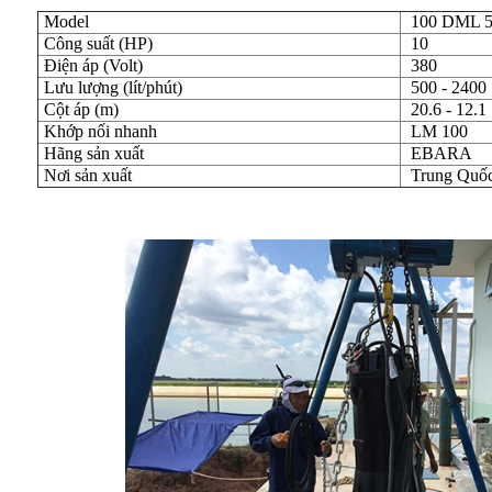
Model
100 DML 5
Công suất (HP)
10
Điện áp (Volt)
380
Lưu lượng (lít/phút)
500 - 2400
Cột áp (m)
20.6 - 12.1
Khớp nối nhanh
LM 100
Hãng sản xuất
EBARA
Nơi sản xuất
Trung Quố