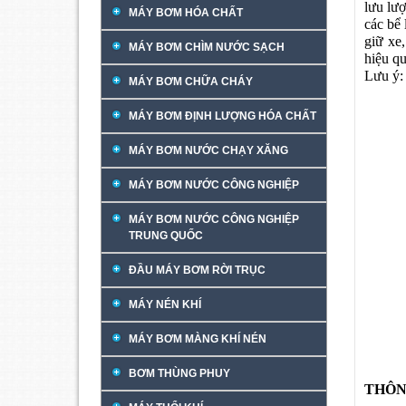
lưu lư
MÁY BƠM HÓA CHẤT
các bể 
giữ xe
MÁY BƠM CHÌM NƯỚC SẠCH
hiệu q
Lưu ý:
MÁY BƠM CHỮA CHÁY
Máy b
Giá t
MÁY BƠM ĐỊNH LƯỢNG HÓA CHẤT
MÁY BƠM NƯỚC CHẠY XĂNG
MÁY BƠM NƯỚC CÔNG NGHIỆP
MÁY BƠM NƯỚC CÔNG NGHIỆP
TRUNG QUỐC
ĐẦU MÁY BƠM RỜI TRỤC
MÁY NÉN KHÍ
MÁY BƠM MÀNG KHÍ NÉN
BƠM THÙNG PHUY
THÔN