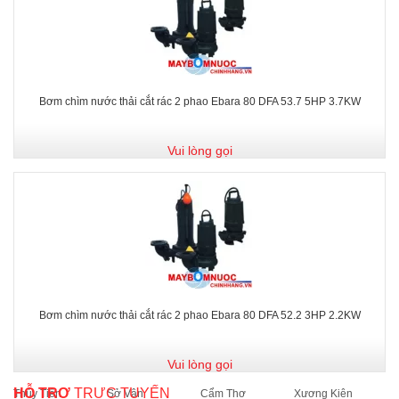
Bơm chìm nước thải cắt rác 2 phao Ebara 80 DFA 53.7 5HP 3.7KW
Vui lòng gọi
Bơm chìm nước thải cắt rác 2 phao Ebara 80 DFA 52.2 3HP 2.2KW
Vui lòng gọi
HỖ TRỢ
TRỰC TUYẾN
Thủy Tiên
Sở Vân
Cẩm Thơ
Xương Kiên