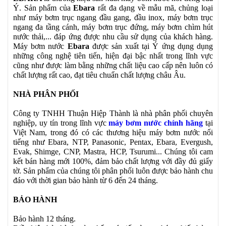
Ý. Sản phẩm của
Ebara
rất đa dạng về mẫu mã, chủng loại
như máy bơm trục ngang đầu gang, đầu inox, máy bơm trục
ngang đa tầng cánh, máy bơm trục đứng, máy bơm chìm hút
nước thải,... đáp ứng được nhu cầu sử dụng của khách hàng.
Máy bơm nước
Ebara
được sản xuất tại Ý ứng dụng dụng
những công nghệ tiên tiến, hiện đại bậc nhất trong lĩnh vực
cũng như được làm bằng những chất liệu cao cấp nên luôn có
chất lượng rất cao, đạt tiêu chuẩn chất lượng châu Âu.
NHÀ PHÂN PHỐI
Công ty TNHH Thuận Hiệp Thành là nhà phân phối chuyên
nghiệp, uy tín trong lĩnh vực
máy bơm nước chính hãng
tại
Việt Nam, trong đó có các thương hiệu máy bơm nước nổi
tiếng như Ebara, NTP, Panasonic, Pentax, Ebara, Evergush,
Evak, Shimge, CNP, Mastra, HCP, Tsurumi... Chúng tôi cam
kết bán hàng mới 100%, đảm bảo chất lượng với đầy đủ giấy
tờ. Sản phẩm của chúng tôi phân phối luôn được bảo hành chu
đáo với thời gian bảo hành từ 6 đến 24 tháng.
BẢO HÀNH
Bảo hành 12 tháng.