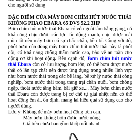
cho người sử dụng
ĐẶC ĐIỂM CỦA MÁY BƠM CHÌM HÚT NƯỚC THẢI
KHÔNG PHAO EBARA 65 DVS 52.2 3HP
Bơm chìm hút nước thải Ebara có vỏ ngoài làm bằng gang, có
khả năng chịu được các lực tác động mạnh, chịu được mài
mòn tốt nên máy bơm có sự chắc chắn, bền bỉ. Cùng với đó,
phốt bơm của dòng máy bơm chìm hút nước thải này là phốt
đôi, có khả năng chống thấm nước cao, bảo vệ an toàn cho
động cơ khi hoạt động. Bên cạnh đó,
Bơm chìm hút nước
thải Ebara
còn có lưu lượng bơm lớn, có thể bơm được nước
thải có lẫn tạp chất nên được ứng dụng trong nhiều lĩnh vực
như bơm nước thải trong các bể lắng, bể xử lý nước thải công
nghiệp, bơm nước thải trong trang trại chăn nuôi, bơm chống
ngập, thoát nước tầng hầm, bãi giữ xe,... Máy bơm chìm nước
thải Ebara còn được trang bị cơ chế tự giải nhiệt nên có thể
hoạt động êm ái, ổn định, mang lại hiệu quả sử dụng cao cho
người dùng.
Lưu ý: Không để máy bơm hoạt động trên cạn.
Máy bơm không bơm được nước nóng.
Giá trên chưa bao gồm khớp nối nhanh.