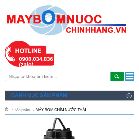
0908.034.836
(zalo)
DANH MỤC SẢN PHẨM
MÁY BƠM CHÌM NƯỚC THẢI
Sản phẩm