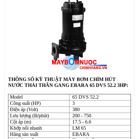
THÔNG SỐ KỸ THUẬT
MÁY
BƠM CHÌM HÚT
NƯỚC THẢI THÂN GANG EBARA 65 DVS 52.2 3HP:
Model
65 DVS 52.2
Công suất (HP)
3
Điện áp (Volt)
380
Lưu lượng (lít/phút)
200 - 750
Cột áp (m)
17.5 - 6.6
Khớp nối nhanh
LM 65
Hãng sản xuất
EBARA