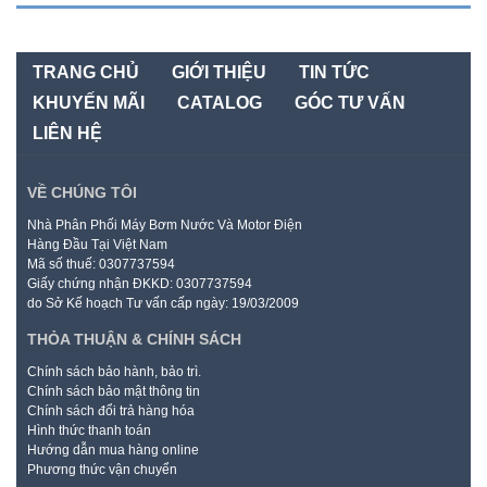
TRANG CHỦ
GIỚI THIỆU
TIN TỨC
KHUYẾN MÃI
CATALOG
GÓC TƯ VẤN
LIÊN HỆ
VỀ CHÚNG TÔI
Nhà Phân Phối Máy Bơm Nước Và Motor Điện
Hàng Đầu Tại Việt Nam
Mã số thuế: 0307737594
Giấy chứng nhận ĐKKD: 0307737594
do Sở Kế hoạch Tư vấn cấp ngày: 19/03/2009
THỎA THUẬN & CHÍNH SÁCH
Chính sách bảo hành, bảo trì.
Chính sách bảo mật thông tin
Chính sách đổi trả hàng hóa
Hình thức thanh toán
Hướng dẫn mua hàng online
Phương thức vận chuyển