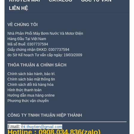
LIÊN HỆ
VỀ CHÚNG TÔI
Nhà Phân Phối Máy Bơm Nước Và Motor Điện
Hàng Đầu Tại Việt Nam
Mã số thuế: 0307737594
Giấy chứng nhận ĐKKD: 0307737594
do Sở Kế hoạch Tư vấn cấp ngày: 19/03/2009
THỎA THUẬN & CHÍNH SÁCH
Chính sách bảo hành, bảo trì.
Chính sách bảo mật thông tin
Chính sách đổi trả hàng hóa
Hình thức thanh toán
Hướng dẫn mua hàng online
Phương thức vận chuyển
CÔNG TY TNHH THUẬN HIỆP THÀNH
Email:
tht.thuytien@gmail.com
Hotline : 0908.034.836
(zalo)