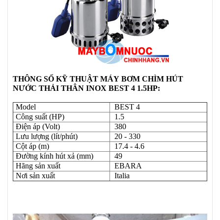
THÔNG SỐ KỸ THUẬT
MÁY
BƠM CHÌM HÚT
NƯỚC THẢI THÂN INOX BEST 4 1.5HP:
Model
BEST 4
Công suất (HP)
1.5
Điện áp (Volt)
380
Lưu lượng (lít/phút)
20 - 330
Cột áp (m)
17.4 - 4.6
Đường kính hút xả (mm)
49
Hãng sản xuất
EBARA
Nơi sản xuất
Italia