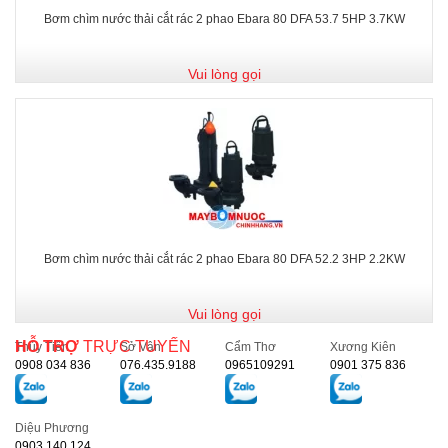
Bơm chìm nước thải cắt rác 2 phao Ebara 80 DFA 53.7 5HP 3.7KW
Vui lòng gọi
Bơm chìm nước thải cắt rác 2 phao Ebara 80 DFA 52.2 3HP 2.2KW
Vui lòng gọi
HỖ TRỢ
TRỰC TUYẾN
Thủy Tiên
Sở Vân
Cẩm Thơ
Xương Kiên
0908 034 836
076.435.9188
0965109291
0901 375 836
Diệu Phương
0903 140 124