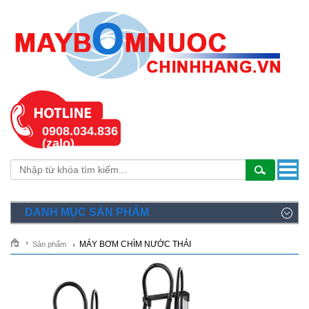
0908.034.836
(zalo)
DANH MỤC SẢN PHẨM
MÁY BƠM CHÌM NƯỚC THẢI
Sản phẩm