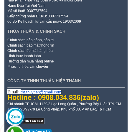
Nhà Phân Phối Máy Bơm Nước Và Motor Điện
Hàng Đầu Tại Việt Nam
Mã số thuế: 0307737594
Giấy chứng nhận ĐKKD: 0307737594
do Sở Kế hoạch Tư vấn cấp ngày: 19/03/2009
THỎA THUẬN & CHÍNH SÁCH
Chính sách bảo hành, bảo trì.
Chính sách bảo mật thông tin
Chính sách đổi trả hàng hóa
Hình thức thanh toán
Hướng dẫn mua hàng online
Phương thức vận chuyển
CÔNG TY TNHH THUẬN HIỆP THÀNH
Email:
tht.thuytien@gmail.com
Hotline : 0908.034.836
(zalo)
Chi nhánh TPHCM :1129/3 Lạc Long Quân , Phường Bảy Hiền TPHCM
Kho: 21/20/77-79 Lê Công Phép, Khu Phố 38, P. An Lạc, Tp HCM