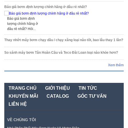
Báo giá bơm định lượng chính hãng ở đâu rẻ nhất?
Báo giá bơm định
lượng chính hãng ở
đâu rẻ nhất? Hỏi...
Thay nhớt máy bơm chạy dầu / chạy xăng loại nào tốt, bao lâu thay 1 lần?
So sánh máy bơm Tân Hoàn Cầu và Teco Đài Loan loại nào khỏe hơn?
Xem thêm
TRANG CHỦ
GIỚI THIỆU
TIN TỨC
KHUYẾN MÃI
CATALOG
GÓC TƯ VẤN
LIÊN HỆ
VỀ CHÚNG TÔI