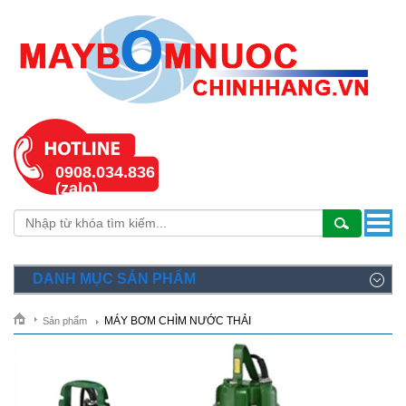
0908.034.836
(zalo)
DANH MỤC SẢN PHẨM
MÁY BƠM CHÌM NƯỚC THẢI
Sản phẩm