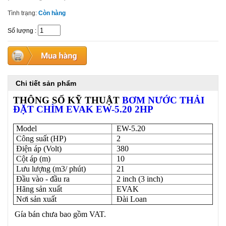
Tình trạng:
Còn hàng
Số lượng
:
Chi tiết sản phẩm
THÔNG SỐ KỸ THUẬT
BƠM NƯỚC THẢI
ĐẶT CHÌM EVAK EW-5.20 2HP
Model
EW-5.20
Công suất (HP)
2
Điện áp (Volt)
380
Cột áp (m)
10
Lưu lượng (m3/ phút)
21
Đầu vào - đầu ra
2 inch (3 inch)
Hãng sản xuất
EVAK
Nơi sản xuất
Đài Loan
Gía bán chưa bao gồm VAT.