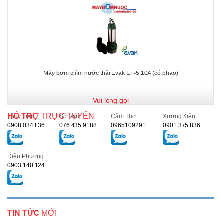
Máy bơm chìm nước thải Evak EF-5.10A (có phao)
Vui lòng gọi
HỖ TRỢ
TRỰC TUYẾN
Thủy Tiên
Sở Vân
Cẩm Thơ
Xương Kiên
0908 034 836
076.435.9188
0965109291
0901 375 836
Diệu Phương
0903 140 124
TIN TỨC
MỚI