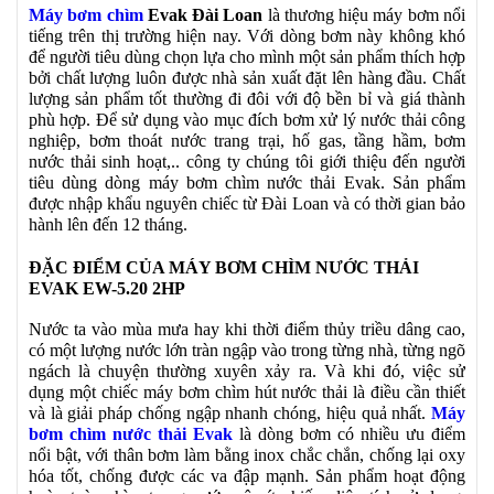
Máy bơm chìm
Evak Đài Loan
là thương hiệu máy bơm nổi
tiếng trên thị trường hiện nay. Với dòng bơm này không khó
để người tiêu dùng chọn lựa cho mình một sản phẩm thích hợp
bởi chất lượng luôn được nhà sản xuất đặt lên hàng đầu. Chất
lượng sản phẩm tốt thường đi đôi với độ bền bỉ và giá thành
phù hợp. Để sử dụng vào mục đích bơm xử lý nước thải công
nghiệp, bơm thoát nước trang trại, hố gas, tầng hầm, bơm
nước thải sinh hoạt,.. công ty chúng tôi giới thiệu đến người
tiêu dùng dòng máy bơm chìm nước thải Evak. Sản phẩm
được nhập khẩu nguyên chiếc từ Đài Loan và có thời gian bảo
hành lên đến 12 tháng.
ĐẶC ĐIỂM CỦA MÁY BƠM CHÌM NƯỚC THẢI
EVAK EW-5.20 2HP
Nước ta vào mùa mưa hay khi thời điểm thủy triều dâng cao,
có một lượng nước lớn tràn ngập vào trong từng nhà, từng ngõ
ngách là chuyện thường xuyên xảy ra. Và khi đó, việc sử
dụng một chiếc máy bơm chìm hút nước thải là điều cần thiết
và là giải pháp chống ngập nhanh chóng, hiệu quả nhất.
Máy
bơm chìm nước thải Evak
là dòng bơm có nhiều ưu điểm
nổi bật, với thân bơm làm bằng inox chắc chắn, chống lại oxy
hóa tốt, chống được các va đập mạnh. Sản phẩm hoạt động