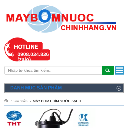
0908.034.836
(zalo)
DANH MỤC SẢN PHẨM
MÁY BƠM CHÌM NƯỚC SẠCH
Sản phẩm