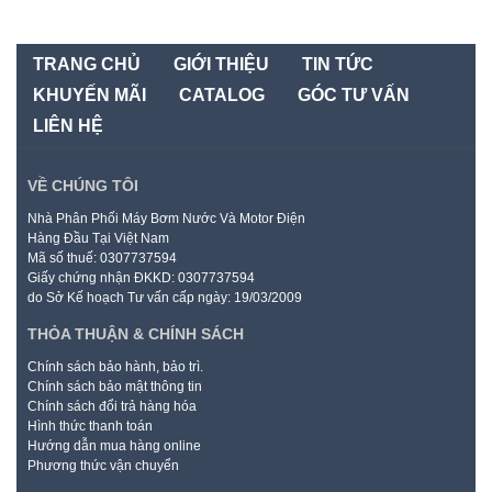
TRANG CHỦ
GIỚI THIỆU
TIN TỨC
KHUYẾN MÃI
CATALOG
GÓC TƯ VẤN
LIÊN HỆ
VỀ CHÚNG TÔI
Nhà Phân Phối Máy Bơm Nước Và Motor Điện
Hàng Đầu Tại Việt Nam
Mã số thuế: 0307737594
Giấy chứng nhận ĐKKD: 0307737594
do Sở Kế hoạch Tư vấn cấp ngày: 19/03/2009
THỎA THUẬN & CHÍNH SÁCH
Chính sách bảo hành, bảo trì.
Chính sách bảo mật thông tin
Chính sách đổi trả hàng hóa
Hình thức thanh toán
Hướng dẫn mua hàng online
Phương thức vận chuyển