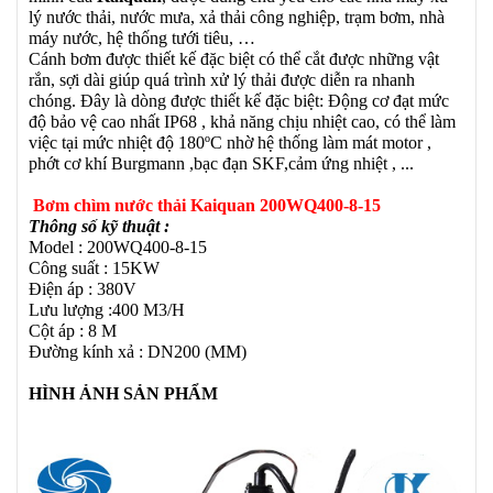
lý nước thải, nước mưa, xả thải công nghiệp, trạm bơm, nhà
máy nước, hệ thống tưới tiêu, …
Cánh bơm được thiết kế đặc biệt có thể cắt được những vật
rắn, sợi dài giúp quá trình xử lý thải được diễn ra nhanh
chóng. Đây là dòng được thiết kế đặc biệt: Động cơ đạt mức
độ bảo vệ cao nhất IP68 , khả năng chịu nhiệt cao, có thể làm
việc tại mức nhiệt độ 180ºC nhờ hệ thống làm mát motor ,
phớt cơ khí Burgmann ,bạc đạn SKF,cảm ứng nhiệt , ...
Bơm chìm nước thải Kaiquan 200WQ400-8-15
Thông số kỹ thuật :
Model : 200WQ400-8-15
Công suất : 15KW
Điện áp : 380V
Lưu lượng :400 M3/H
Cột áp : 8 M
Đường kính xả : DN200 (MM)
HÌNH ẢNH SẢN PHẨM