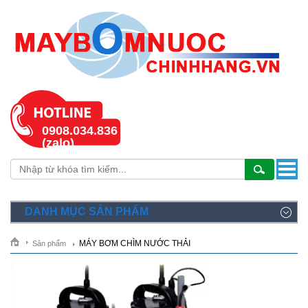
0908.034.836
(zalo)
DANH MỤC SẢN PHẨM
MÁY BƠM CHÌM NƯỚC THẢI
Sản phẩm