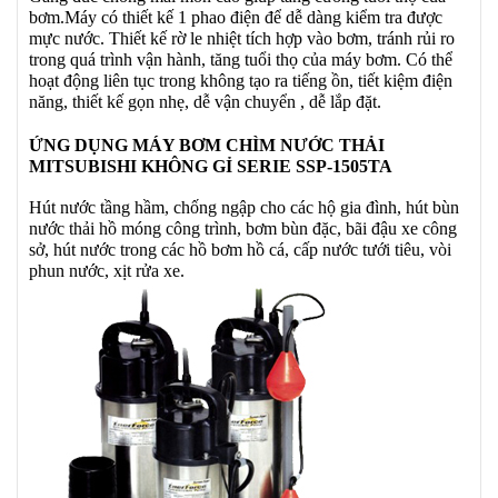
bơm.Máy có thiết kế 1 phao điện để dễ dàng kiểm tra được
mực nước. Thiết kế rờ le nhiệt tích hợp vào bơm, tránh rủi ro
trong quá trình vận hành, tăng tuổi thọ của máy bơm. Có thể
hoạt động liên tục trong không tạo ra tiếng ồn, tiết kiệm điện
năng, thiết kế gọn nhẹ, dễ vận chuyển , dễ lắp đặt.
ỨNG DỤNG MÁY BƠM CHÌM NƯỚC THẢI
MITSUBISHI KHÔNG GỈ SERIE
SSP-1505TA
Hút nước tầng hầm, chống ngập cho các hộ gia đình, hút bùn
nước thải hồ móng công trình, bơm bùn đặc, bãi đậu xe công
sở, hút nước trong các hồ bơm hồ cá, cấp nước tưới tiêu, vòi
phun nước, xịt rửa xe.