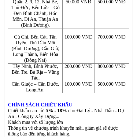
Quận 2, 9, 12, Nhà Bè,
50.000 VNĐ
500.000 VNĐ
Thủ Đức, Bến Lức – Gò
Đen Bình Chánh, Hóc
Môn, Dĩ An, Thuận An
(Bình Dương).
Củ Chi, Bến Cát, Tân
100.000 VNĐ
700.000 VNĐ
Uyên, Thủ Dầu Một
(Bình Dương), Cần Giờ,
Long Thành, Biên Hòa
(Đồng Nai)
Tây Ninh, Bình Phước,
200.000 VNĐ
800.000 VNĐ
Bến Tre, Bà Rịa – Vũng
Tàu.
Cần Giuộc – Cần Đước,
100.000 VNĐ
500.000 VNĐ
Long An.
CHÍNH SÁCH CHIẾT KHẤU
Chiết khấu cao từ
5% - 18%
cho Đại Lý - Nhà Thầu - Dự
Án - Công ty Xây Dựng...
Khách mua với số lượng lớn
Thông tin về chương trình khuyến mãi, giảm giá sẽ được
thông báo đến từng khách hàng.