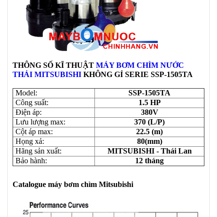
THÔNG SỐ KĨ THUẬT
MÁY BƠM CHÌM NƯỚC
THẢI MITSUBISHI
KHÔNG GỈ SERIE
SSP-1505TA
Model:
SSP-1505TA
Công suất:
1.5 HP
Điện áp:
380V
Lưu lượng max:
370 (L/P)
Cột áp max:
22.5 (m)
Họng xả:
80(mm)
Hãng sản xuất:
MITSUBISHI - Thái Lan
Bảo hành:
12 tháng
Catalogue máy bơm chìm Mitsubishi