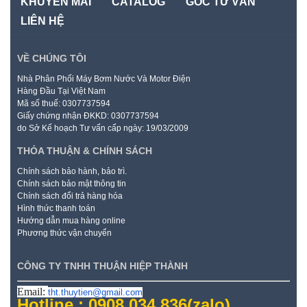
KHUYẾN MÃI
CATALOG
GÓC TƯ VẤN
LIÊN HỆ
VỀ CHÚNG TÔI
Nhà Phân Phối Máy Bơm Nước Và Motor Điện
Hàng Đầu Tại Việt Nam
Mã số thuế: 0307737594
Giấy chứng nhận ĐKKD: 0307737594
do Sở Kế hoạch Tư vấn cấp ngày: 19/03/2009
THỎA THUẬN & CHÍNH SÁCH
Chính sách bảo hành, bảo trì.
Chính sách bảo mật thông tin
Chính sách đổi trả hàng hóa
Hình thức thanh toán
Hướng dẫn mua hàng online
Phương thức vận chuyển
CÔNG TY TNHH THUẬN HIỆP THÀNH
Email:
tht.thuytien@gmail.com
Hotline : 0908.034.836
(zalo)