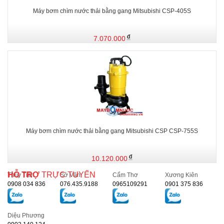
Máy bơm chìm nước thải bằng gang Mitsubishi CSP-405S
7.070.000
Máy bơm chìm nước thải bằng gang Mitsubishi CSP CSP-755S
10.120.000
HỖ TRỢ
TRỰC TUYẾN
Thủy Tiên
Sở Vân
Cẩm Thơ
Xương Kiên
0908 034 836
076.435.9188
0965109291
0901 375 836
Diệu Phương