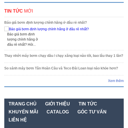
TIN TỨC
MỚI
Báo giá bơm định lượng chính hãng ở đâu rẻ nhất?
Báo giá bơm định
lượng chính hãng ở
đâu rẻ nhất? Hỏi...
Thay nhớt máy bơm chạy dầu / chạy xăng loại nào tốt, bao lâu thay 1 lần?
So sánh máy bơm Tân Hoàn Cầu và Teco Đài Loan loại nào khỏe hơn?
Xem thêm
TRANG CHỦ
GIỚI THIỆU
TIN TỨC
KHUYẾN MÃI
CATALOG
GÓC TƯ VẤN
LIÊN HỆ