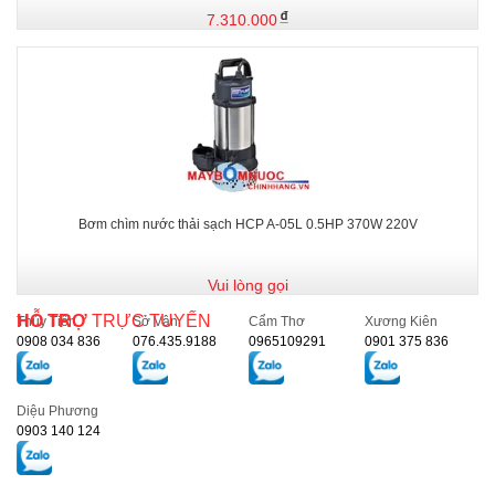
7.310.000
Bơm chìm nước thải sạch HCP A-05L 0.5HP 370W 220V
Vui lòng gọi
HỖ TRỢ
TRỰC TUYẾN
Thủy Tiên
Sở Vân
Cẩm Thơ
Xương Kiên
0908 034 836
076.435.9188
0965109291
0901 375 836
Diệu Phương
0903 140 124