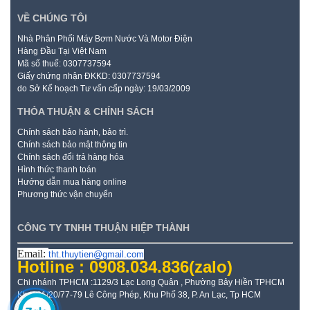
VỀ CHÚNG TÔI
Nhà Phân Phối Máy Bơm Nước Và Motor Điện
Hàng Đầu Tại Việt Nam
Mã số thuế: 0307737594
Giấy chứng nhận ĐKKD: 0307737594
do Sở Kế hoạch Tư vấn cấp ngày: 19/03/2009
THỎA THUẬN & CHÍNH SÁCH
Chính sách bảo hành, bảo trì.
Chính sách bảo mật thông tin
Chính sách đổi trả hàng hóa
Hình thức thanh toán
Hướng dẫn mua hàng online
Phương thức vận chuyển
CÔNG TY TNHH THUẬN HIỆP THÀNH
Email:
tht.thuytien@gmail.com
Hotline : 0908.034.836
(zalo)
Chi nhánh TPHCM :1129/3 Lạc Long Quân , Phường Bảy Hiền TPHCM
Kho: 21/20/77-79 Lê Công Phép, Khu Phố 38, P. An Lạc, Tp HCM