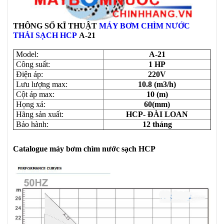
THÔNG SỐ KĨ THUẬT
MÁY BƠM CHÌM NƯỚC
THẢI SẠCH HCP
A-21
Model:
A-21
Công suất:
1 HP
Điện áp:
220V
Lưu lượng max:
10.8 (m3/h)
Cột áp max:
10 (m)
Họng xả:
60(mm)
Hãng sản xuất:
HCP- ĐÀI LOAN
Bảo hành:
12 tháng
Catalogue máy bơm chìm nước sạch HCP