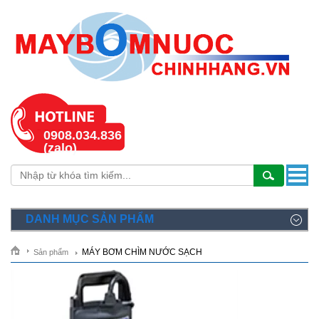
0908.034.836
(zalo)
DANH MỤC SẢN PHẨM
MÁY BƠM CHÌM NƯỚC SẠCH
Sản phẩm