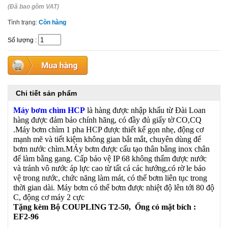
(Đã bao gồm VAT)
Tình trạng:
Còn hàng
Số lượng
:
Chi tiết sản phẩm
Máy bơm chìm HCP
là hàng được nhập khẩu từ Đài Loan
hàng được đảm bảo chính hãng, có đầy đủ giấy tờ CO,CQ
.Máy bơm chìm 1 pha HCP được thiết kế gọn nhẹ, động cơ
mạnh mẽ và tiết kiệm không gian bắt mắt, chuyên dùng để
bơm nước chìm.MÁy bơm được cấu tạo thân bằng inox chân
đế làm bằng gang. Cấp bảo vệ IP 68 không thấm được nước
và tránh vô nước áp lực cao từ tất cả các hướng,có rờ le bảo
vệ trong nước, chức năng làm mát, có thể bơm liên tục trong
thời gian dài. Máy bơm có thể bơm được nhiệt độ lên tới 80 độ
C, động cơ máy 2 cực
Tặng kèm Bộ COUPLING T2-50, Ống có mặt bích :
EF2-96