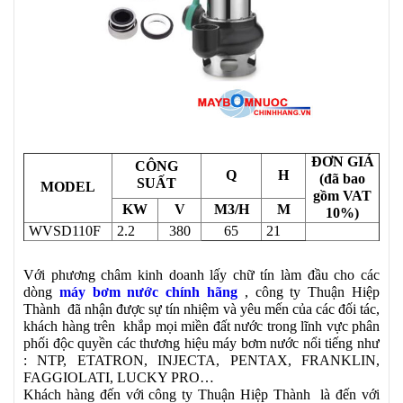
ĐƠN GIÁ
CÔNG
Q
H
(đã bao
SUẤT
MODEL
gồm VAT
KW
V
M3/H
M
10%)
WVSD110F
2.2
380
65
21
Với phương châm kinh doanh lấy chữ tín làm đầu cho các
dòng
máy bơm nước chính hãng
, công ty Thuận Hiệp
Thành đã nhận được sự tín nhiệm và yêu mến của các đối tác,
khách hàng trên khắp mọi miền đất nước trong lĩnh vực phân
phối độc quyền các thương hiệu máy bơm nước nổi tiếng như
: NTP, ETATRON, INJECTA, PENTAX, FRANKLIN,
FAGGIOLATI, LUCKY PRO…
Khách hàng đến với công ty Thuận Hiệp Thành là đến với