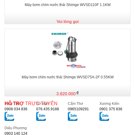
Máy bơm chìm nước thải Shimge WVSD110F 1.1KW
Vui lòng gọi
Máy bơm chìm nước thải Shimge WVSD75A-2F 0.55KW
3.820.000
HỖ TRỢ
TRỰC TUYẾN
Thủy Tiên
Sở Vân
Cẩm Thơ
Xương Kiên
0908 034 836
076.435.9188
0965109291
0901 375 836
Diệu Phương
0903 140 124