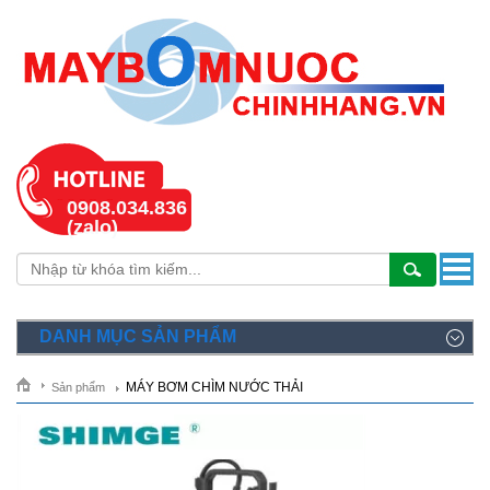
0908.034.836
(zalo)
DANH MỤC SẢN PHẨM
MÁY BƠM CHÌM NƯỚC THẢI
Sản phẩm