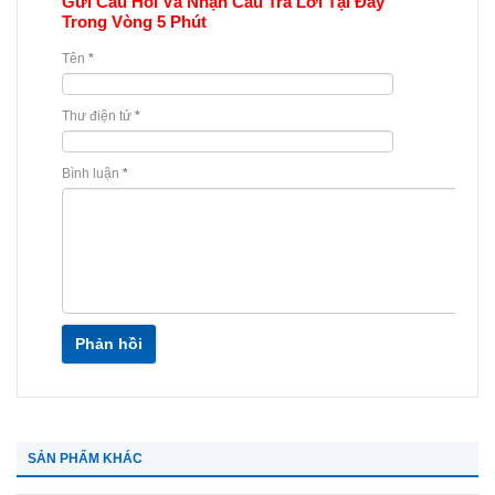
Gửi Câu Hỏi Và Nhận Câu Trả Lời Tại Đây
Trong Vòng 5 Phút
Tên
*
Thư điện tử
*
Bình luận
*
Phản hồi
SẢN PHẨM KHÁC