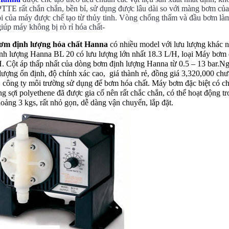
PTTE rất chắn chắn, bền bỉ, sử dụng được lâu dài so với màng bơm củ
bi của máy được chế tạo từ thủy tinh. Vòng chống thấm và đầu bơm l
giúp máy không bị rò rỉ hóa chất-
ơm định lượng hóa chất Hanna
có nhiều model với lưu lượng khác 
nh lượng Hanna BL 20 có lưu lượng lớn nhất 18.3 L/H, loại Máy bơm đ
H. Cột áp thấp nhất của dòng bơm định lượng Hanna từ 0.5 – 13 bar.
 lượng ổn định, độ chính xác cao, giá thành rẻ, đồng giá 3,320,000 c
, công ty môi trường sử dụng để bơm hóa chất. Máy bơm đặc biệt có ch
g sợi polyethene đã được gia cố nên rất chắc chắn, có thể hoạt động t
ảng 3 kgs, rất nhỏ gọn, dễ dàng vận chuyển, lắp đặt.