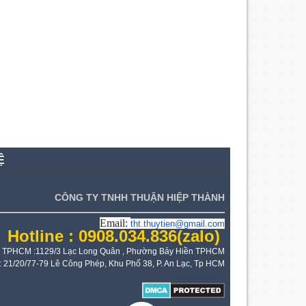
Ệ
CÔNG TY TNHH THUẬN HIỆP THÀNH
Email:
tht.thuytien@gmail.com
Hotline : 0908.034.836
(zalo)
 TPHCM :1129/3 Lạc Long Quân , Phường Bảy Hiền TPHCM
: 21/20/77-79 Lê Công Phép, Khu Phố 38, P. An Lạc, Tp HCM