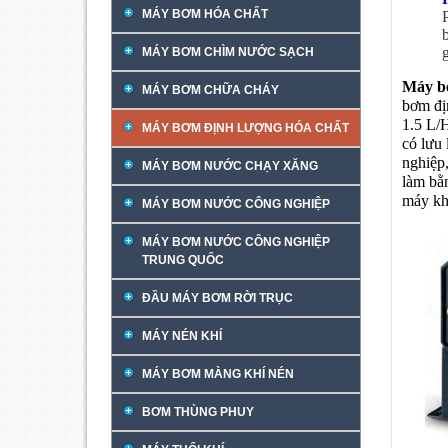
MÁY BƠM HÓA CHẤT
MÁY BƠM CHÌM NƯỚC SẠCH
Máy b
MÁY BƠM CHỮA CHÁY
bơm đị
1.5 L/
MÁY BƠM ĐỊNH LƯỢNG HÓA CHẤT
có lưu
nghiệp
MÁY BƠM NƯỚC CHẠY XĂNG
làm bằn
máy kho
MÁY BƠM NƯỚC CÔNG NGHIỆP
MÁY BƠM NƯỚC CÔNG NGHIỆP
TRUNG QUỐC
ĐẦU MÁY BƠM RỜI TRỤC
MÁY NÉN KHÍ
MÁY BƠM MÀNG KHÍ NÉN
BƠM THÙNG PHUY