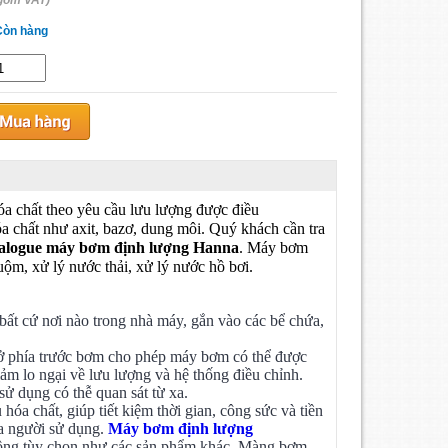
gồm VAT)
Còn hàng
a chất theo yêu cầu lưu lượng được điều
a chất như axit, bazơ, dung môi. Quý khách cần tra
talogue máy bơm định lượng Hanna
. Máy bơm
m, xử lý nước thải, xử lý nước hồ bơi.
ất cứ nơi nào trong nhà máy, gắn vào các bể chứa,
h ở phía trước bơm cho phép máy bơm có thể được
m lo ngại về lưu lượng và hệ thống điều chỉnh.
ử dụng có thễ quan sát từ xa.
óa chất, giúp tiết kiệm thời gian, công sức và tiền
ủa người sử dụng.
Máy bơm định lượng
 không tùy chọn như các sản phẩm khác. Màng bơm