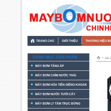
TRANG CHỦ
GIỚI THIỆU
THƯƠNG HIỆU B
DANH MỤC SẢN PHẨM
Sản 
MÁY BƠM TĂNG ÁP
MÁY BƠM CHÌM NƯỚC THẢI
MÁY BƠM HỎA TIỄN GIẾNG KHOAN
MÁY BƠM NƯỚC TƯỚI CÂY
MÁY BƠM LY TÂM TRỤC ĐỨNG