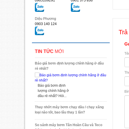
0965109291
0901 375 836
Diệu Phương
0903 140 124
Trả 
Gử
TIN TỨC
MỚI
Tê
Báo giá bơm định lượng chính hãng ở đâu
rẻ nhất?
Th
Báo giá bơm định
lượng chính hãng ở
Bì
đâu rẻ nhất? Hỏi...
Thay nhớt máy bơm chạy dầu / chạy xăng
loại nào tốt, bao lâu thay 1 lần?
So sánh máy bơm Tân Hoàn Cầu và Teco