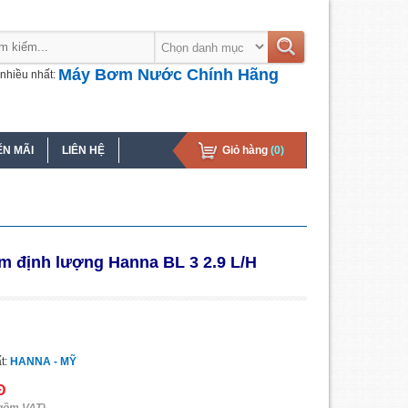
Máy Bơm Nước Chính Hãng
nhiều nhất:
N MÃI
LIÊN HỆ
Giỏ hàng
(0)
 định lượng Hanna BL 3 2.9 L/H
t:
HANNA - MỸ
Đ