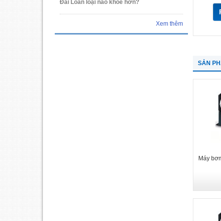
Đài Loan loại nào khỏe hơn?
Xem thêm
SẢN P
Máy bơm