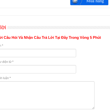
lời
i Câu Hỏi Và Nhận Câu Trả Lời Tại Đây Trong Vòng 5 Phút
n
*
ư điện tử
*
nh luận
*