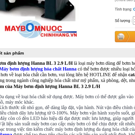
(Chưa bao 
Tình trạng:
Số lượng
:
iết sản phẩm
ơm định lượng Hanna BL 3 2.9 L/H
là loại máy bơm dùng để bơm hó
Máy bơm định lượng hóa chất Hanna
có thể bơm được nhiều loại hó
 hơn về loại hóa chất cần bơm, vui lòng liên hệ HOTLINE để nhận
ca
ng trong ngành công nghiệp hóa chất như mỹ phẩm, xà phòng, dệt, nhuộ
ểm của Máy bơm định lượng Hanna BL 3 2.9 L/H
Đa dạng về loại hóa chất sử dụng được. Máy bơm có thể được gắn vào b
hồ, máy móc khác.
Kích thước rất nhỏ gọn, dễ dàng lắp đặt, vận hành. Nút vặn điều chỉn
điều chỉnh dãy lưu lượng từ 0-100%. Máy bơm vận hành xuyên suốt, giả
Máy còn có đèn LED báo hiệu đã đạt được mức lưu lượng, giúp người s
Vật liệu sản xuất máy bơm cao cấp: máy bơm có thể chịu được rất nhiều h
bạc trong việc tìm kiếm chiếc máy bơm định lượng đa dạng hóa chất c
Hanna
được chế tạo theo tiêu chuẩn các vật liệu sản xuất nhất định,