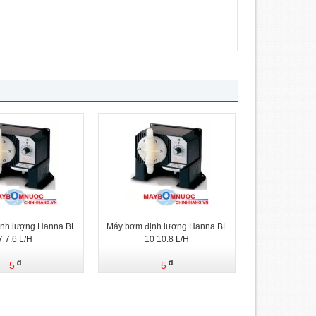
nh lượng Hanna BL
Máy bơm định lượng Hanna BL
7 7.6 L/H
10 10.8 L/H
5
5