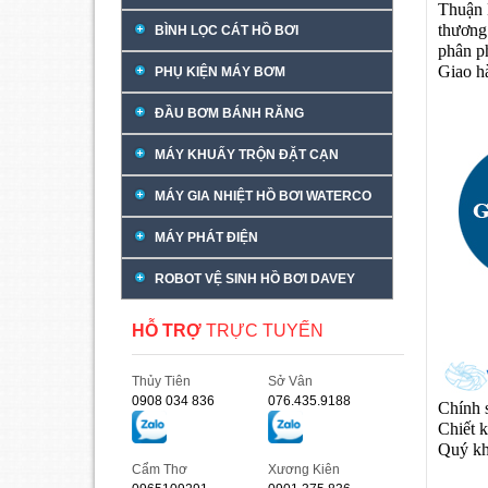
Thuận 
thương
BÌNH LỌC CÁT HỒ BƠI
phân p
Giao h
PHỤ KIỆN MÁY BƠM
ĐẦU BƠM BÁNH RĂNG
MÁY KHUẤY TRỘN ĐẶT CẠN
MÁY GIA NHIỆT HỒ BƠI WATERCO
MÁY PHÁT ĐIỆN
ROBOT VỆ SINH HỒ BƠI DAVEY
HỖ TRỢ
TRỰC TUYẾN
Thủy Tiên
Sở Vân
0908 034 836
076.435.9188
Chính 
Chiết k
Quý kh
Cẩm Thơ
Xương Kiên