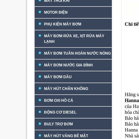
MÁY THỔI KHÍ
MOTOR ĐIỆN
Chi ti
PHỤ KIỆN MÁY BƠM
MÁY BƠM RỬA XE, XỊT RỬA MÁY
LẠNH
MÁY BƠM TUẦN HOÀN NƯỚC NÓNG
MÁY BƠM NƯỚC GIA ĐÌNH
MÁY BƠM DẦU
MÁY HÚT CHÂN KHÔNG
Hãng s
Hanna
BƠM OXI HỒ CÁ
của Han
hóa chấ
ĐỘNG CƠ DIESEL
Bảo hà
Bảo hà
BULY TRỢ BƠM
Hanna 
Nhà sả
MÁY HÚT VÁNG BỀ MẶT