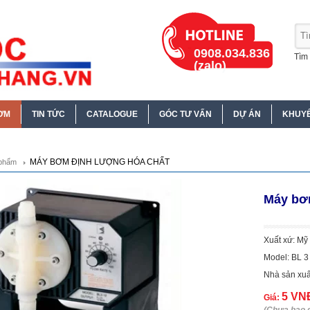
0908.034.836
Tìm 
(zalo)
ƠM
TIN TỨC
CATALOGUE
GÓC TƯ VẤN
DỰ ÁN
KHUYẾ
MÁY BƠM ĐỊNH LƯỢNG HÓA CHẤT
phẩm
Máy bơm
Xuất xứ: Mỹ
Model: BL 3
Nhà sản xuấ
5 VN
Giá: