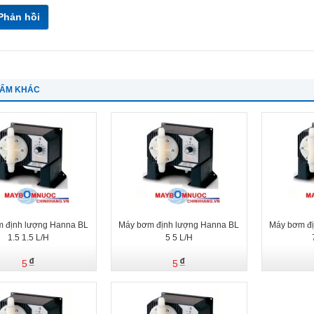
Phản hồi
HẨM KHÁC
 định lượng Hanna BL
Máy bơm định lượng Hanna BL
Máy bơm đị
1.5 1.5 L/H
5 5 L/H
5
5