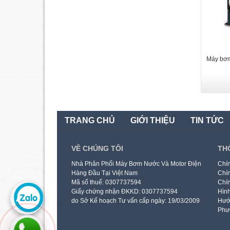
Máy bơm
TRANG CHỦ
GIỚI THIỆU
TIN TỨC
VỀ CHÚNG TÔI
TH
Nhà Phân Phối Máy Bơm Nước Và Motor Điện
Chín
Hàng Đầu Tại Việt Nam
Chín
Mã số thuế: 0307737594
Chín
Giấy chứng nhận ĐKKD: 0307737594
Hình
do Sở Kế hoạch Tư vấn cấp ngày: 19/03/2009
Hướ
Phư