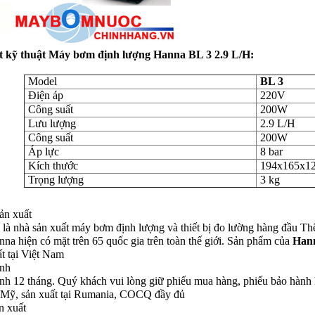
ết kỹ thuật Máy bơm định lượng Hanna BL 3 2.9 L/H
:
Model
BL 3
Điện áp
220V
Công suất
200W
Lưu lượng
2.9 L/H
Công suất
200W
Áp lực
8 bar
Kích thước
194x165x1
Trọng lượng
3 kg
ản xuất
là nhà sản xuất máy bơm định lượng và thiết bị đo lường hàng đầu Th
na hiện có mặt trên 65 quốc gia trên toàn thế giới. Sản phẩm của
Han
t tại Việt Nam
nh
nh 12 tháng. Quý khách vui lòng giữ phiếu mua hàng, phiếu bảo hành
Mỹ, sản xuất tại Rumania, COCQ đầy đủ
n xuất