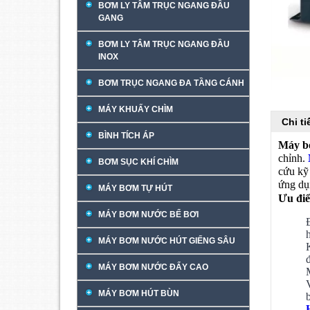
BƠM LY TÂM TRỤC NGANG ĐẦU
GANG
BƠM LY TÂM TRỤC NGANG ĐẦU
INOX
BƠM TRỤC NGANG ĐA TẦNG CÁNH
MÁY KHUẤY CHÌM
Chi t
BÌNH TÍCH ÁP
Máy b
chỉnh.
BƠM SỤC KHÍ CHÌM
cứu kỹ
ứng dụ
MÁY BƠM TỰ HÚT
Ưu đi
MÁY BƠM NƯỚC BỂ BƠI
MÁY BƠM NƯỚC HÚT GIẾNG SÂU
MÁY BƠM NƯỚC ĐẨY CAO
MÁY BƠM HÚT BÙN