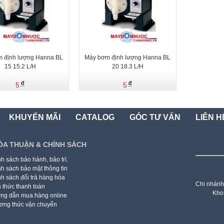
 định lượng Hanna BL
Máy bơm định lượng Hanna BL
15 15.2 L/H
20 18.3 L/H
5
5
KHUYẾN MÃI
CATALOG
GÓC TƯ VẤN
LIÊN H
ỎA THUẬN & CHÍNH SÁCH
h sách bảo hành, bảo trì.
h sách bảo mật thông tin
h sách đổi trả hàng hóa
Chi nhánh
 thức thanh toán
Kho
ng dẫn mua hàng online
ơng thức vận chuyển