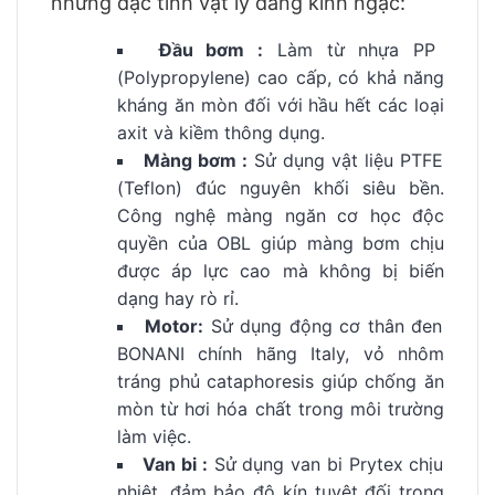
những đặc tính vật lý đáng kinh ngạc:
Đầu bơm :
Làm từ nhựa PP
(Polypropylene) cao cấp, có khả năng
kháng ăn mòn đối với hầu hết các loại
axit và kiềm thông dụng.
Màng bơm :
Sử dụng vật liệu PTFE
(Teflon) đúc nguyên khối siêu bền.
Công nghệ màng ngăn cơ học độc
quyền của OBL giúp màng bơm chịu
được áp lực cao mà không bị biến
dạng hay rò rỉ.
Motor:
Sử dụng động cơ thân đen
BONANI chính hãng Italy, vỏ nhôm
tráng phủ cataphoresis giúp chống ăn
mòn từ hơi hóa chất trong môi trường
làm việc.
Van bi :
Sử dụng van bi Prytex chịu
nhiệt, đảm bảo độ kín tuyệt đối trong