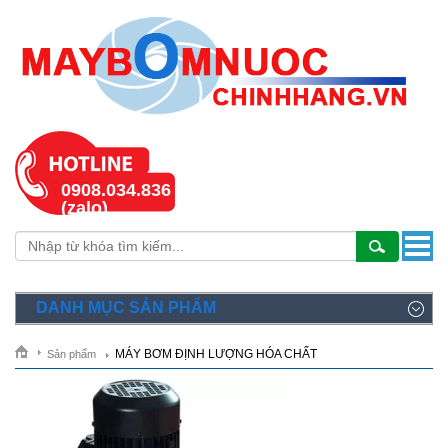
0908.034.836
(zalo)
DANH MỤC SẢN PHẨM
MÁY BƠM ĐỊNH LƯỢNG HÓA CHẤT
Sản phẩm