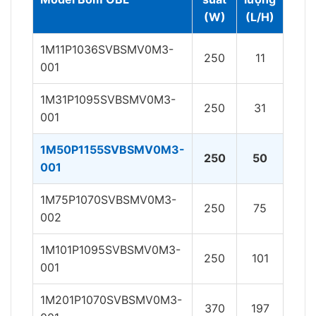
(W)
(L/H)
(Bar
1M11P1036SVBSMV0M3-
250
11
12
001
1M31P1095SVBSMV0M3-
250
31
10
001
1M50P1155SVBSMV0M3-
250
50
10
001
1M75P1070SVBSMV0M3-
250
75
10
002
1M101P1095SVBSMV0M3-
250
101
10
001
1M201P1070SVBSMV0M3-
370
197
7