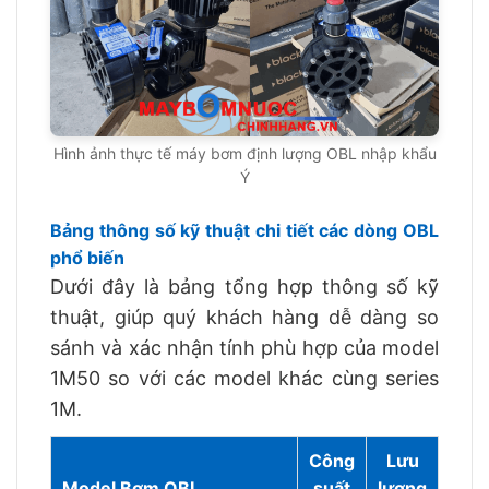
Hình ảnh thực tế máy bơm định lượng OBL nhập khẩu
Ý
Bảng thông số kỹ thuật chi tiết các dòng OBL
phổ biến
Dưới đây là bảng tổng hợp thông số kỹ
thuật, giúp quý khách hàng dễ dàng so
sánh và xác nhận tính phù hợp của model
1M50 so với các model khác cùng series
1M.
Công
Lưu
Áp
Model Bơm OBL
suất
lượng
lực