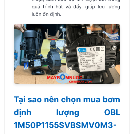
quá trình hút và đẩy, giúp lưu lượng
luôn ổn định.
Tại sao nên chọn mua bơm
định lượng OBL
1M50P1155SVBSMV0M3-