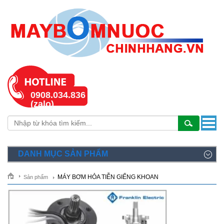
0908.034.836
(zalo)
DANH MỤC SẢN PHẨM
MÁY BƠM HỎA TIỄN GIẾNG KHOAN
Sản phẩm