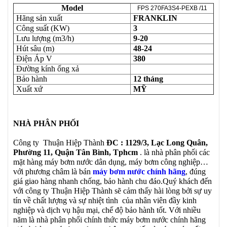
Model
FPS 270FA3S4-PEXB /11
Hãng sản xuất
FRANKLIN
Công suất (KW)
3
Lưu lượng (m3/h)
9-20
Hút sâu (m)
48-24
Điện Áp V
380
Đường kính ống xả
Bảo hành
12 tháng
Xuất xứ
MỸ
NHÀ PHÂN PHỐI
Công ty Thuận Hiệp Thành
ĐC : 1129/3, Lạc Long Quân,
Phường 11, Quận Tân Bình, Tphcm
. là nhà phân phối các
mặt hàng máy bơm nước dân dụng, máy bơm công nghiệp…
với phương châm là bán
máy bơm nước chính hãng
, đúng
giá giao hàng nhanh chống, bảo hành chu đáo.Quý khách đến
với công ty Thuận Hiệp Thành sẽ cảm thấy hài lòng bởi sự uy
tín về chất lượng và sự nhiệt tình của nhân viên đầy kinh
nghiệp và dịch vụ hậu mại, chế độ bảo hành tốt. Với nhiều
năm là nhà phân phối chính thức máy bơm nước chính hãng