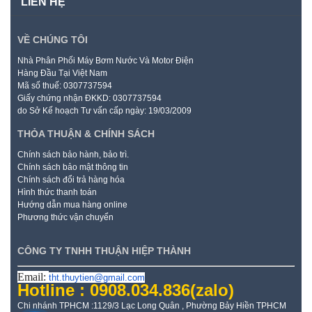
LIÊN HỆ
VỀ CHÚNG TÔI
Nhà Phân Phối Máy Bơm Nước Và Motor Điện
Hàng Đầu Tại Việt Nam
Mã số thuế: 0307737594
Giấy chứng nhận ĐKKD: 0307737594
do Sở Kế hoạch Tư vấn cấp ngày: 19/03/2009
THỎA THUẬN & CHÍNH SÁCH
Chính sách bảo hành, bảo trì.
Chính sách bảo mật thông tin
Chính sách đổi trả hàng hóa
Hình thức thanh toán
Hướng dẫn mua hàng online
Phương thức vận chuyển
CÔNG TY TNHH THUẬN HIỆP THÀNH
Email:
tht.thuytien@gmail.com
Hotline : 0908.034.836
(zalo)
Chi nhánh TPHCM :1129/3 Lạc Long Quân , Phường Bảy Hiền TPHCM