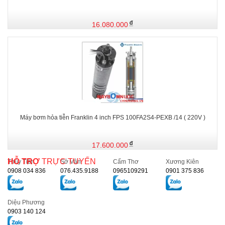
16.080.000
Máy bơm hỏa tiễn Franklin 4 inch FPS 100FA2S4-PEXB /14 ( 220V )
17.600.000
HỖ TRỢ
TRỰC TUYẾN
Thủy Tiên
Sở Vân
Cẩm Thơ
Xương Kiên
0908 034 836
076.435.9188
0965109291
0901 375 836
Diệu Phương
0903 140 124