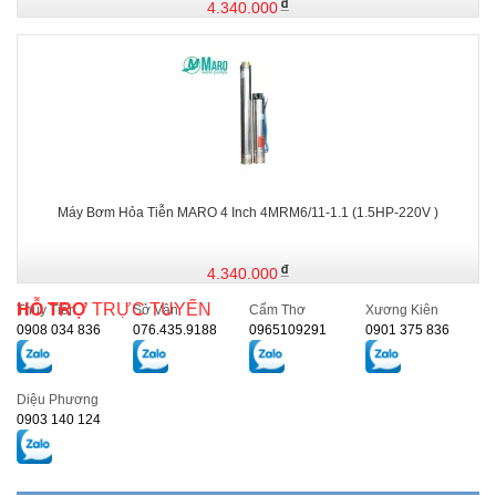
4.340.000
Máy Bơm Hỏa Tiễn MARO 4 Inch 4MRM6/11-1.1 (1.5HP-220V )
4.340.000
HỖ TRỢ
TRỰC TUYẾN
Thủy Tiên
Sở Vân
Cẩm Thơ
Xương Kiên
0908 034 836
076.435.9188
0965109291
0901 375 836
Diệu Phương
0903 140 124