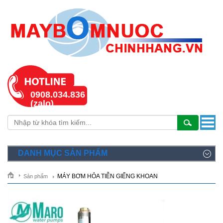
0908.034.836
(zalo)
DANH MỤC SẢN PHẨM
MÁY BƠM HỎA TIỄN GIẾNG KHOAN
Sản phẩm