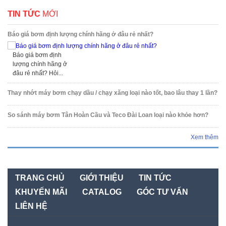
TIN TỨC
MỚI
Báo giá bơm định lượng chính hãng ở đâu rẻ nhất?
Báo giá bơm định
lượng chính hãng ở
đâu rẻ nhất? Hỏi...
Thay nhớt máy bơm chạy dầu / chạy xăng loại nào tốt, bao lâu thay 1 lần?
So sánh máy bơm Tân Hoàn Cầu và Teco Đài Loan loại nào khỏe hơn?
Xem thêm
TRANG CHỦ
GIỚI THIỆU
TIN TỨC
KHUYẾN MÃI
CATALOG
GÓC TƯ VẤN
LIÊN HỆ