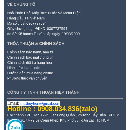
VỀ CHÚNG TÔI
Nhà Phân Phối Máy Bơm Nước Và Motor Điện
Hàng Đầu Tại Việt Nam
Mã số thuế: 0307737594
Giấy chứng nhận ĐKKD: 0307737594
do Sở Kế hoạch Tư vấn cấp ngày: 19/03/2009
THỎA THUẬN & CHÍNH SÁCH
Chính sách bảo hành, bảo trì.
Chính sách bảo mật thông tin
Chính sách đổi trả hàng hóa
Hình thức thanh toán
Hướng dẫn mua hàng online
Phương thức vận chuyển
CÔNG TY TNHH THUẬN HIỆP THÀNH
Email:
tht.thuytien@gmail.com
Hotline : 0908.034.836
(zalo)
Chi nhánh TPHCM :1129/3 Lạc Long Quân , Phường Bảy Hiền TPHCM
Kho: 21/20/77-79 Lê Công Phép, Khu Phố 38, P. An Lạc, Tp HCM