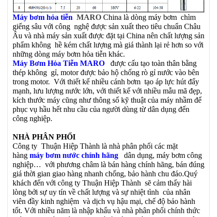
Máy bơm hỏa tiễn
MARO
China là dòng máy bơm chìm
giếng sâu với công nghệ được sản xuất theo tiêu chuẩn Châu
Âu và nhà máy sản xuất được đặt tại China nên chất lượng sản
phẩm không hề kém chất lượng mà giá thành lại rẻ hơn so với
những dòng máy bơm hỏa tiễn khác.
Máy Bơm Hỏa Tiễn MARO
được cấu tạo toàn thân bằng
thép không gỉ, motor được bảo hộ chống rò gỉ nước vào bên
trong motor. Với thiết kế nhiều cánh bơm tạo áp lực hút đẩy
mạnh, lưu lượng nước lớn, với thiết kế với nhiều mẫu mã đẹp,
kích thước máy cũng như thông số kỹ thuật của máy nhầm để
phục vụ hầu hết nhu cầu của người dùng từ dân dụng đến
công nghiệp.
NHÀ PHÂN PHỐI
Công ty Thuận Hiệp Thành là nhà phân phối các mặt
hàng
máy bơm nước chính hãng
dân dụng, máy bơm công
nghiệp… với phương châm là bán hàng chính hãng, bán đúng
giá thời gian giao hàng nhanh chống, bảo hành chu đáo.Quý
khách đến với công ty Thuận Hiệp Thành sẽ cảm thấy hài
lòng bởi sự uy tín về chất lượng và sự nhiệt tình của nhân
viên đầy kinh nghiệm và dịch vụ hậu mại, chế độ bảo hành
tốt. Với nhiều năm là nhập khẩu và nhà phân phối chính thức