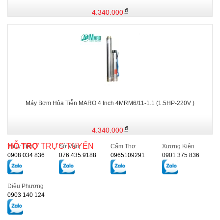
4.340.000
Máy Bơm Hỏa Tiễn MARO 4 Inch 4MRM6/11-1.1 (1.5HP-220V )
4.340.000
HỖ TRỢ
TRỰC TUYẾN
Thủy Tiên
Sở Vân
Cẩm Thơ
Xương Kiên
0908 034 836
076.435.9188
0965109291
0901 375 836
Diệu Phương
0903 140 124