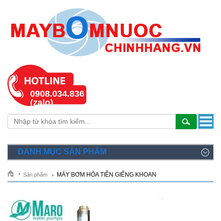
0908.034.836
(zalo)
DANH MỤC SẢN PHẨM
MÁY BƠM HỎA TIỄN GIẾNG KHOAN
Sản phẩm