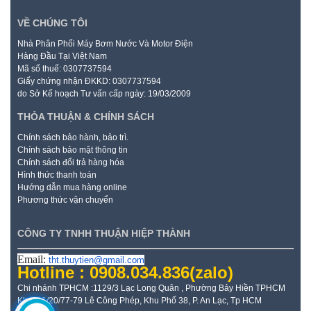
VỀ CHÚNG TÔI
Nhà Phân Phối Máy Bơm Nước Và Motor Điện
Hàng Đầu Tại Việt Nam
Mã số thuế: 0307737594
Giấy chứng nhận ĐKKD: 0307737594
do Sở Kế hoạch Tư vấn cấp ngày: 19/03/2009
THỎA THUẬN & CHÍNH SÁCH
Chính sách bảo hành, bảo trì.
Chính sách bảo mật thông tin
Chính sách đổi trả hàng hóa
Hình thức thanh toán
Hướng dẫn mua hàng online
Phương thức vận chuyển
CÔNG TY TNHH THUẬN HIỆP THÀNH
Email:
tht.thuytien@gmail.com
Hotline : 0908.034.836
(zalo)
Chi nhánh TPHCM :1129/3 Lạc Long Quân , Phường Bảy Hiền TPHCM
Kho: 21/20/77-79 Lê Công Phép, Khu Phố 38, P. An Lạc, Tp HCM