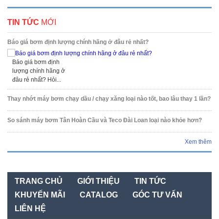
TIN TỨC
MỚI
Báo giá bơm định lượng chính hãng ở đâu rẻ nhất?
Báo giá bơm định
lượng chính hãng ở
đâu rẻ nhất? Hỏi...
Thay nhớt máy bơm chạy dầu / chạy xăng loại nào tốt, bao lâu thay 1 lần?
So sánh máy bơm Tân Hoàn Cầu và Teco Đài Loan loại nào khỏe hơn?
Xem thêm
TRANG CHỦ
GIỚI THIỆU
TIN TỨC
KHUYẾN MÃI
CATALOG
GÓC TƯ VẤN
LIÊN HỆ