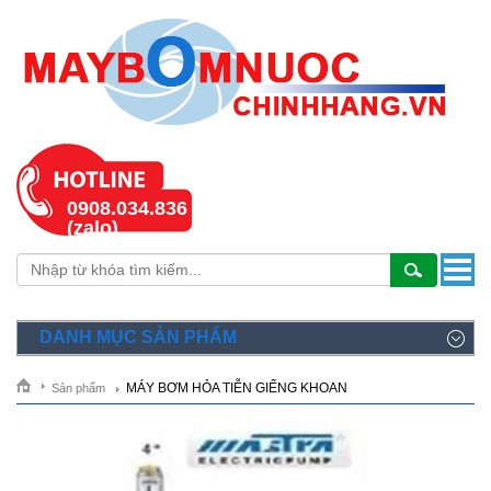
0908.034.836
(zalo)
DANH MỤC SẢN PHẨM
MÁY BƠM HỎA TIỄN GIẾNG KHOAN
Sản phẩm