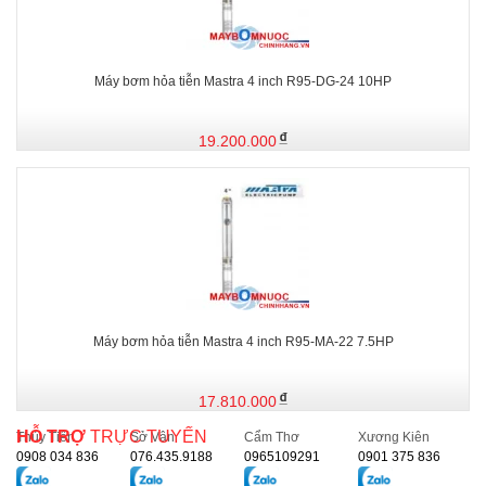
Máy bơm hỏa tiễn Mastra 4 inch R95-DG-24 10HP
19.200.000
Máy bơm hỏa tiễn Mastra 4 inch R95-MA-22 7.5HP
17.810.000
HỖ TRỢ
TRỰC TUYẾN
Thủy Tiên
Sở Vân
Cẩm Thơ
Xương Kiên
0908 034 836
076.435.9188
0965109291
0901 375 836