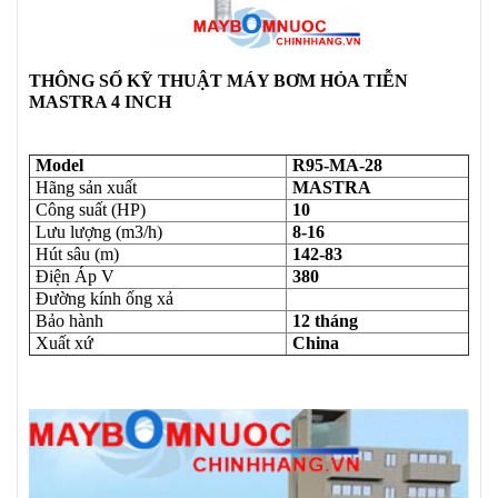
THÔNG SỐ KỸ THUẬT MÁY BƠM HỎA TIỄN
MASTRA 4 INCH
Model
R95-MA-28
Hãng sản xuất
MASTRA
Công suất (HP)
10
Lưu lượng (m3/h)
8-16
Hút sâu (m)
142-83
Điện Áp V
380
Đường kính ống xả
Bảo hành
12 tháng
Xuất xứ
China