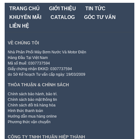
TRANG CHỦ
GIỚI THIỆU
TIN TỨC
KHUYẾN MÃI
CATALOG
GÓC TƯ VẤN
LIÊN HỆ
VỀ CHÚNG TÔI
Nhà Phân Phối Máy Bơm Nước Và Motor Điện
Hàng Đầu Tại Việt Nam
Mã số thuế: 0307737594
Giấy chứng nhận ĐKKD: 0307737594
do Sở Kế hoạch Tư vấn cấp ngày: 19/03/2009
THỎA THUẬN & CHÍNH SÁCH
Chính sách bảo hành, bảo trì.
Chính sách bảo mật thông tin
Chính sách đổi trả hàng hóa
Hình thức thanh toán
Hướng dẫn mua hàng online
Phương thức vận chuyển
CÔNG TY TNHH THUẬN HIỆP THÀNH