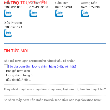
HỖ TRỢ
TRỰC TUYẾN
Thủy Tiên
Sở Vân
Cẩm Thơ
Xương Kiên
0908 034 836
076.435.9188
0965109291
0901 375 836
Diệu Phương
0903 140 124
TIN TỨC
MỚI
Báo giá bơm định lượng chính hãng ở đâu rẻ nhất?
Báo giá bơm định
lượng chính hãng ở
đâu rẻ nhất? Hỏi...
Thay nhớt máy bơm chạy dầu / chạy xăng loại nào tốt, bao lâu thay 1 lần?
So sánh máy bơm Tân Hoàn Cầu và Teco Đài Loan loại nào khỏe hơn?