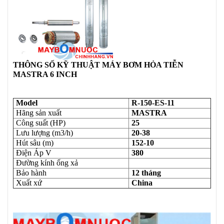
THÔNG SỐ KỸ THUẬT MÁY BƠM HỎA TIỄN
MASTRA 6 INCH
Model
R-150-ES-11
Hãng sản xuất
MASTRA
Công suất (HP)
25
Lưu lượng (m3/h)
20-38
Hút sâu (m)
152-10
Điện Áp V
380
Đường kính ống xả
Bảo hành
12 tháng
Xuất xứ
China