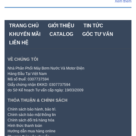
Xem thêm
TRANG CHỦ
GIỚI THIỆU
TIN TỨC
KHUYẾN MÃI
CATALOG
GÓC TƯ VẤN
LIÊN HỆ
VỀ CHÚNG TÔI
Nhà Phân Phối Máy Bơm Nước Và Motor Điện
Hàng Đầu Tại Việt Nam
Mã số thuế: 0307737594
Giấy chứng nhận ĐKKD: 0307737594
do Sở Kế hoạch Tư vấn cấp ngày: 19/03/2009
THỎA THUẬN & CHÍNH SÁCH
Chính sách bảo hành, bảo trì.
Chính sách bảo mật thông tin
Chính sách đổi trả hàng hóa
Hình thức thanh toán
Hướng dẫn mua hàng online