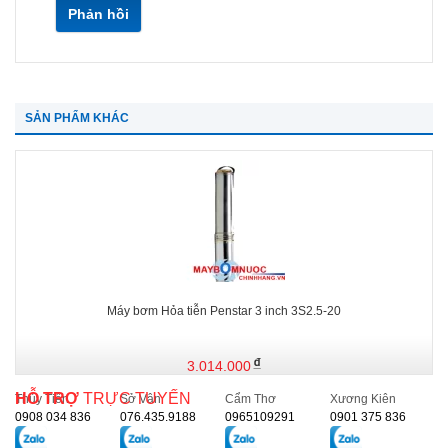
Phản hồi
SẢN PHẨM KHÁC
Máy bơm Hỏa tiễn Penstar 3 inch 3S2.5-20
3.014.000
HỖ TRỢ
TRỰC TUYẾN
Thủy Tiên
Sở Vân
Cẩm Thơ
Xương Kiên
0908 034 836
076.435.9188
0965109291
0901 375 836