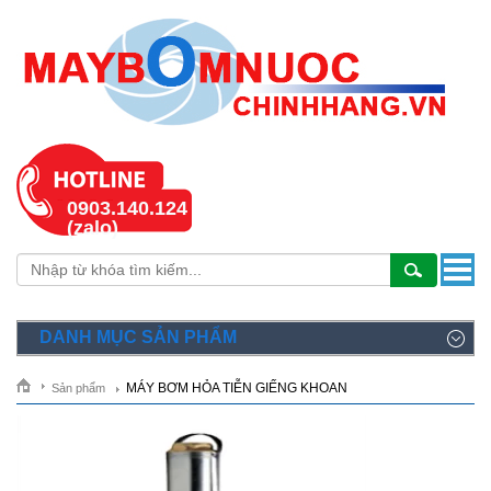
0903.140.124
(zalo)
DANH MỤC SẢN PHẨM
MÁY BƠM HỎA TIỄN GIẾNG KHOAN
Sản phẩm