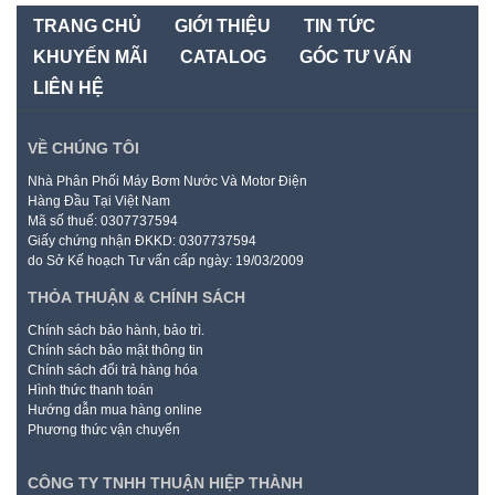
TRANG CHỦ
GIỚI THIỆU
TIN TỨC
KHUYẾN MÃI
CATALOG
GÓC TƯ VẤN
LIÊN HỆ
VỀ CHÚNG TÔI
Nhà Phân Phối Máy Bơm Nước Và Motor Điện
Hàng Đầu Tại Việt Nam
Mã số thuế: 0307737594
Giấy chứng nhận ĐKKD: 0307737594
do Sở Kế hoạch Tư vấn cấp ngày: 19/03/2009
THỎA THUẬN & CHÍNH SÁCH
Chính sách bảo hành, bảo trì.
Chính sách bảo mật thông tin
Chính sách đổi trả hàng hóa
Hình thức thanh toán
Hướng dẫn mua hàng online
Phương thức vận chuyển
CÔNG TY TNHH THUẬN HIỆP THÀNH