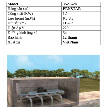
Model
3S2.5-28
Hãng sản xuất
PENSTAR
Công suất (KW)
1.5
Lưu lượng (m3/h)
0.3-3.3
Hút sâu (m)
115-53
Điện Áp V
220
Đường kính ống xả
34
Bảo hành
12 tháng
Xuất xứ
Việt Nam