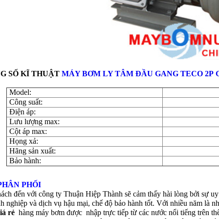
G SỐ KĨ THUẬT
MÁY BƠM LY TÂM ĐẦU GANG TECO 2P G3
Model:
Công suất:
Điện áp:
Lưu lượng max:
Cột áp max:
Họng xả:
Hãng sản xuất:
Bảo hành:
PHÂN PHỐI
ch đến với công ty Thuận Hiệp Thành sẽ cảm thấy hài lòng bởi sự uy t
h nghiệp và dịch vụ hậu mại, chế độ bảo hành tốt. Với nhiều năm là n
iá rẻ
hàng máy bơm được nhập trực tiếp từ các nước nổi tiếng trên th