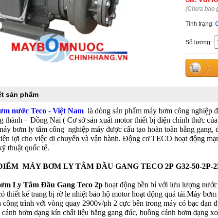
Giá:
(Chưa bao 
Tình trạng:
Số lượng
:
iết sản phẩm
ơm nước Teco - Việt Nam
là dòng sản phẩm máy bơm công nghiệp đượ
g thành – Đồng Nai ( Cơ sở sản xuất motor thiết bị điện chính thức củ
máy bơm ly tâm công nghiệp máy được cấu tạo hoàn toàn bằng gang, đ
 tiện lợi cho việc di chuyển và vận hành. Động cơ TECO hoạt động mạ
ỹ thuật quốc tế.
ĐIỂM MÁY BƠM LY TÂM ĐẦU GANG TECO 2P
G32-50-2P-
ơm Ly Tâm Đầu Gang Teco 2p
hoạt động bền bỉ với lưu lượng nướ
có thiết kế trang bị rờ le nhiệt bảo hộ motor hoạt động quá tải.Máy 
 công trình với vòng quay 2900v/ph 2 cực bên trong máy có bạc đạn đư
 cánh bơm dạng kín chất liệu bằng gang đúc, buồng cánh bơm dạng x