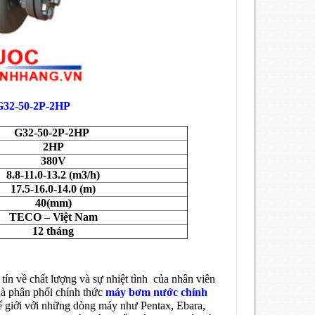
2-50-2P-2HP
G32-50-2P-2HP
2HP
380V
8.8-11.0-13.2 (m3/h)
17.5-16.0-14.0 (m)
40(mm)
TECO – Việt Nam
12 tháng
ín về chất lượng và sự nhiệt tình của nhân viên
hà phân phối chính thức
máy bơm nước chính
ế giới với những dòng máy như Pentax, Ebara,