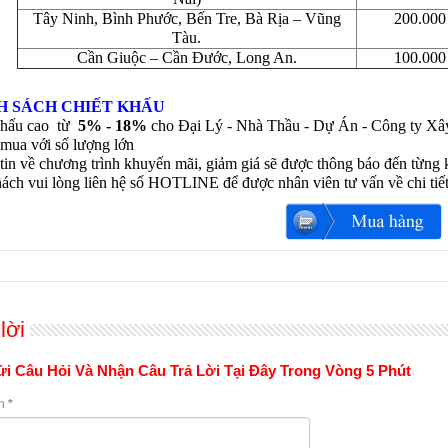
Tây Ninh, Bình Phước, Bến Tre, Bà Rịa – Vũng
200.00
Tàu.
Cần Giuộc – Cần Đước, Long An.
100.00
H SÁCH CHIẾT KHẤU
khấu cao từ
5% - 18%
cho Đại Lý - Nhà Thầu - Dự Án - Công ty Xâ
mua với số lượng lớn
tin về chương trình khuyến mãi, giảm giá sẽ được thông báo đến từng 
ách vui lòng liên hệ số HOTLINE để được nhân viên tư vấn về chi tiế
lời
i Câu Hỏi Và Nhận Câu Trả Lời Tại Đây Trong Vòng 5 Phút
n
*