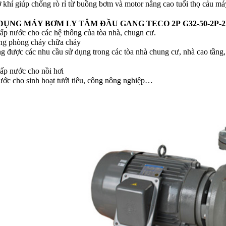
 khí giúp chống rò rỉ từ buồng bơm và motor nâng cao tuổi thọ cảu má
DỤNG MÁY BƠM LY TÂM ĐẦU GANG TECO 2P
G32-50-2P-
ấp nước cho các hệ thống của tòa nhà, chugn cư.
ng phòng cháy chữa cháy
g được các nhu cầu sử dụng trong các tòa nhà chung cư, nhà cao tầng,
.
ấp nước cho nồi hơi
ớc cho sinh hoạt tưới tiêu, công nông nghiệp…