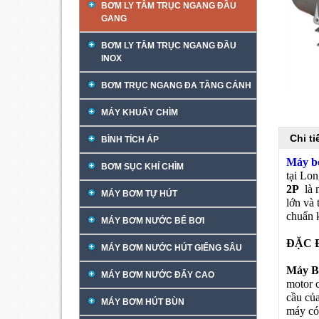
BƠM LY TÂM TRỤC NGANG ĐẦU
GANG
BƠM LY TÂM TRỤC NGANG ĐẦU
INOX
BƠM TRỤC NGANG ĐA TẦNG CÁNH
MÁY KHUẤY CHÌM
Chi t
BÌNH TÍCH ÁP
Máy b
BƠM SỤC KHÍ CHÌM
tại Lon
2P
là 
MÁY BƠM TỰ HÚT
lớn và
chuẩn k
MÁY BƠM NƯỚC BỂ BƠI
ĐẶC 
MÁY BƠM NƯỚC HÚT GIẾNG SÂU
Máy B
MÁY BƠM NƯỚC ĐẨY CAO
motor 
cầu của
MÁY BƠM HÚT BÙN
máy có