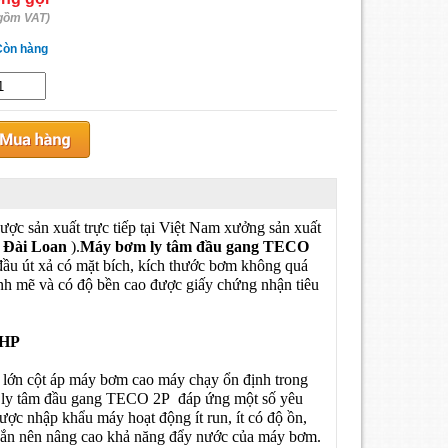
gồm VAT)
Còn hàng
c sản xuất trực tiếp tại Việt Nam xưởng sản xuất
a
Đài Loan
).
Máy bơm ly tâm đầu gang TECO
ầu út xả có mặt bích, kích thước bơm không quá
nh mẽ và có độ bền cao được giấy chứng nhận tiêu
2HP
c lớn cột áp máy bơm cao máy chạy ổn định trong
bơm ly tâm đầu gang TECO 2P đáp ứng một số yêu
ợc nhập khẩu máy hoạt động ít run, ít có độ ồn,
oắn nên nâng cao khả năng đẩy nước của máy bơm.