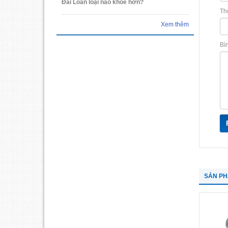
Đài Loan loại nào khỏe hơn?
Th
Xem thêm
Bì
SẢN P