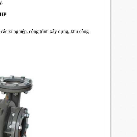
y.
2HP
 các xí nghiệp, công trình xây dựng, khu công