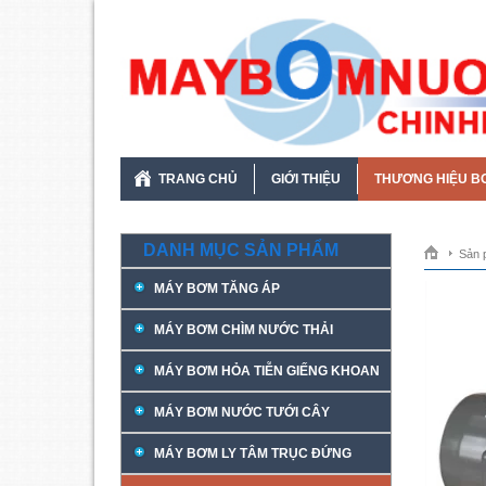
TRANG CHỦ
GIỚI THIỆU
THƯƠNG HIỆU B
DANH MỤC SẢN PHẨM
Sản 
MÁY BƠM TĂNG ÁP
MÁY BƠM CHÌM NƯỚC THẢI
MÁY BƠM HỎA TIỄN GIẾNG KHOAN
MÁY BƠM NƯỚC TƯỚI CÂY
MÁY BƠM LY TÂM TRỤC ĐỨNG