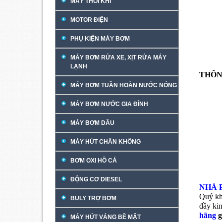
MÁY THỔI KHÍ
MOTOR ĐIỆN
PHỤ KIỆN MÁY BƠM
MÁY BƠM RỬA XE, XỊT RỬA MÁY
LẠNH
THÔN
MÁY BƠM TUẦN HOÀN NƯỚC NÓNG
MÁY BƠM NƯỚC GIA ĐÌNH
MÁY BƠM DẦU
MÁY HÚT CHÂN KHÔNG
BƠM OXI HỒ CÁ
ĐỘNG CƠ DIESEL
NHÀ 
Quý khá
BULY TRỢ BƠM
đầy kin
hãng
g
MÁY HÚT VÁNG BỀ MẶT