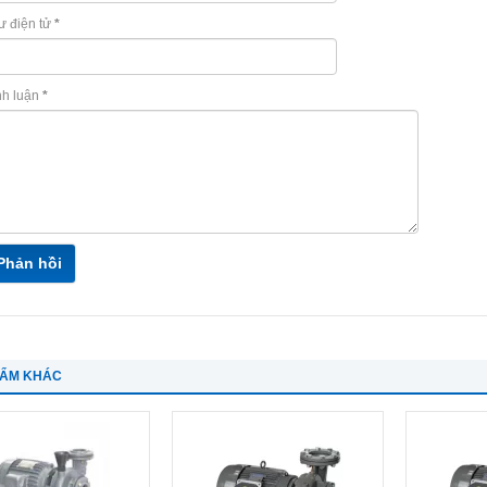
ư điện tử
*
nh luận
*
Phản hồi
HẨM KHÁC