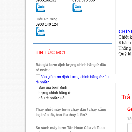
0965109291
0901 375 836
Diệu Phương
0903 140 124
CHÍN
Chiết 
Khách 
Thông 
TIN TỨC
MỚI
Quý kh
Báo giá bơm định lượng chính hãng ở đâu
rẻ nhất?
Báo giá bơm định
lượng chính hãng ở
Trả 
đâu rẻ nhất? Hỏi...
Gử
Thay nhớt máy bơm chạy dầu / chạy xăng
loại nào tốt, bao lâu thay 1 lần?
Tê
So sánh máy bơm Tân Hoàn Cầu và Teco