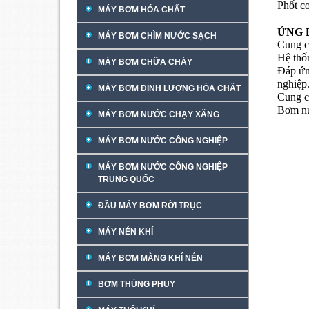
Phốt cơ
MÁY BƠM HÓA CHẤT
ỨNG 
MÁY BƠM CHÌM NƯỚC SẠCH
Cung c
Hệ thố
MÁY BƠM CHỮA CHÁY
Đáp ứn
nghiệp
MÁY BƠM ĐỊNH LƯỢNG HÓA CHẤT
Cung c
Bơm nư
MÁY BƠM NƯỚC CHẠY XĂNG
MÁY BƠM NƯỚC CÔNG NGHIỆP
MÁY BƠM NƯỚC CÔNG NGHIỆP
TRUNG QUỐC
ĐẦU MÁY BƠM RỜI TRỤC
MÁY NÉN KHÍ
MÁY BƠM MÀNG KHÍ NÉN
BƠM THÙNG PHUY