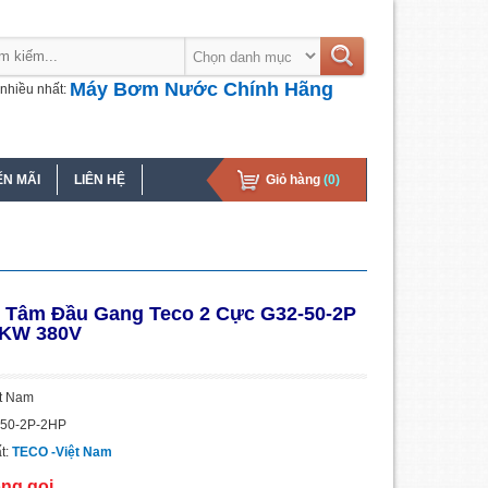
Máy Bơm Nước Chính Hãng
nhiều nhất:
N MÃI
LIÊN HỆ
Giỏ hàng
(0)
 Tâm Đầu Gang Teco 2 Cực G32-50-2P
5KW 380V
ệt Nam
-50-2P-2HP
t:
TECO -Việt Nam
òng gọi