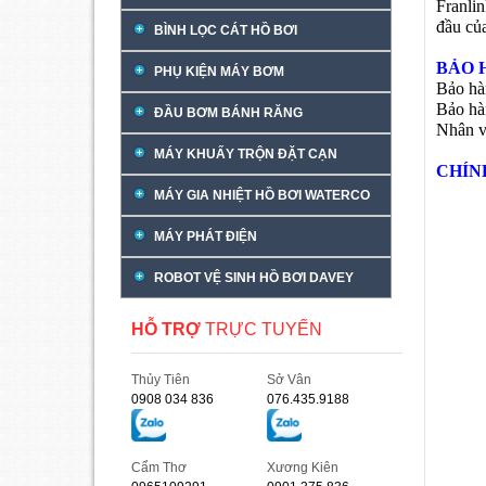
Franli
đầu của
BÌNH LỌC CÁT HỒ BƠI
BẢO 
PHỤ KIỆN MÁY BƠM
Bảo hà
Bảo hà
ĐẦU BƠM BÁNH RĂNG
Nhân vi
MÁY KHUẤY TRỘN ĐẶT CẠN
CHÍN
MÁY GIA NHIỆT HỒ BƠI WATERCO
MÁY PHÁT ĐIỆN
ROBOT VỆ SINH HỒ BƠI DAVEY
HỖ TRỢ
TRỰC TUYẾN
Thủy Tiên
Sở Vân
0908 034 836
076.435.9188
Cẩm Thơ
Xương Kiên