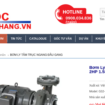
0908.034.836
Tìm 
(zalo)
ƠM
TIN TỨC
CATALOGUE
GÓC TƯ VẤN
DỰ ÁN
KHUYẾ
BƠM LY TÂM TRỤC NGANG ĐẦU GANG
phẩm
Bơm Ly
2HP 1.
Xuất xứ: Vi
Model: G32
Nhà sản xuấ
Vui l