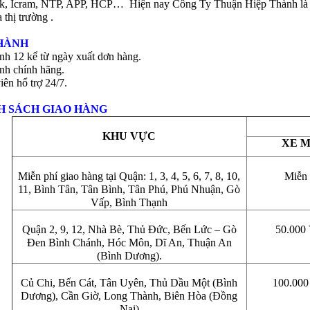
nk, Icram, NTP, APP, HCP… Hiện nay Công Ty Thuận Hiệp Thành là 
 thị trường .
HÀNH
nh 12 kể từ ngày xuất dơn hàng.
nh chính hãng.
ên hổ trợ 24/7.
H SÁCH GIAO HÀNG
KHU VỰC
XE 
Miễn phí giao hàng tại Quận: 1, 3, 4, 5, 6, 7, 8, 10,
Miễn 
11, Bình Tân, Tân Bình, Tân Phú, Phú Nhuận, Gò
Vấp, Bình Thạnh
Quận 2, 9, 12, Nhà Bè, Thủ Đức, Bến Lức – Gò
50.00
Đen Bình Chánh, Hóc Môn, Dĩ An, Thuận An
(Bình Dương).
Củ Chi, Bến Cát, Tân Uyên, Thủ Dầu Một (Bình
100.00
Dương), Cần Giờ, Long Thành, Biên Hòa (Đồng
Nai)